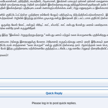
ஐசுவரியவான்கள், தரித்திரர், சுயாதீனர், அடிமைகள், இவர்கள் யாவரும் தங்கள் தங்கள் வலதுக
அதின் நாமத்தையாவது அதின் நாமத்தின் இலக்கத்தையாவது தரித்துக்கொள்ளுகிறவன் தவிர வே
த்தின் இலக்கத்தைப் புத்தியுடையவன் கணக்குப்பார்க்கக்கடவன்; அது மனுஷருடைய இலக்கமாய
னில் குறிப்பிடப்பட்டுள்ள முத்திரை எல்லோர் மேலும் பதிக்கும்படி நிற்பந்திக்கப்படுவார்
ற்றவர்கள் அழிவில் இருந்து தப்பிக்க முடியாது என்று இறைவன் திட்டவட்டமாக குறிப்பிட்டுள்ளா
் ஒருவித லேசர் கோட், என்றும் கிரிடிட் காட், ஸ்மார்ட் காட் என்பது போன்று பலரால் பலவிதம
 அல்ல என்றே நான் கருதுகிறேன்
து இந்த "இலக்கம் அறுநூற்றறுபத்தாறு." என்பது பணம் மற்றும் உலக பொருளையே குறிக்கிறது எ
ணையாக அல்லது இறைவனுக்கு மேலாக அநேகரால் கருதப்படுவது பணம் தான் இயேசுவும் தன
ுறிப்பிடாமல் சாத்தானை "உலக பொருள்" என்று குறிப்பிட்டுள்ளதை நாம் ஆராய்ந்தால் உலக ப
 மேல் இந்த முத்திரையை ஏற்க்கெனவே குத்த்தப்படடகிவிடடாது எனவே அதுவும் நிறைவேறிவிட்
ராலாம்!
Quick Reply
Please log in to post quick replies.