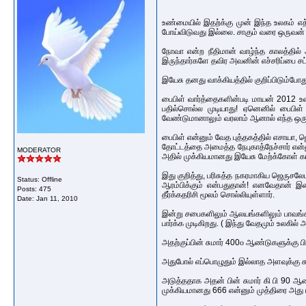
உண்மையில் இதற்க்கு முன் இந்த உலகம் எ
போய்விடுவது இல்லை. சாகும் வரை ஒருவன் "
நோவா என்ற நீதிமான் வாழ்ந்த காலத்தில் 
இருந்தார்களே தவிர அவனின் எச்சரிப்பை சட
இயேசு தனது வாக்கியத்தில் குறிப்பிடும்போ
பைபிள் வார்த்தைகளின்படி மாயன் 2012 உலக
பதில்சொல்ல முடியாது! ஏனெனில் பைபி
வேண்டுமானாலும் வரலாம் ஆனால் எந்த ஒரு
பைபிள் என்னும் வேத புத்தகத்தில் எசாயா, 
தோட்டத்தை அமைத்த நேபுகாத்நேச்சார் என்ன
MODERATOR
அதில் முக்கியமானது இயேசு மேற்க்கோள் காட்
இது குறித்து, பரிசுத்த நகரமாகிய ஜெருசலே
Status: Offline
ஆரம்பிக்கும் என்பதுதான்! எனவேதான் இறைவன
Posts: 475
தீர்க்கதரிசி மூலம் சொல்லியுள்ளார்.
Date:
Jan 11, 2010
இன்று சபைகளிலும் ஆலயங்களிலும் பாவங்கள
பார்க்க முடிகிறது. ( இந்து வேதமும் உலகில
அதற்குப்பின் சுமார் 400௦ ஆண்டுகளுக்கு ப
அதுபோல் எப்பொழுதும் இல்லாத அளவுக்கு ச
அடுத்ததாக அதன் பின் சுமார் கி பி 90 ஆ
முக்கியமானது 666 என்னும் முத்திரை அது பற