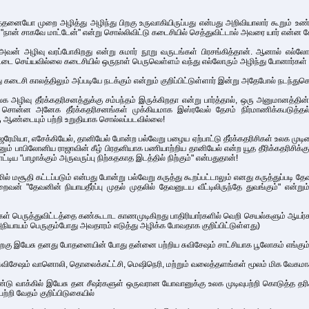
த்தனையோ முறை அழித்து அழிந்து பிறகு உருவாகியிருப்பது என்பது அறிவியாலார் கூறும் உ
நான் சாகவே மாட்டேன்" என்று சொல்லிவிட்டு கடைசியில் செத்துவிட்டால் அவரை யார் என்ன கேள
அவன் அழிவு வரப்போகிறது என்று சுமார் நூறு வருடங்கள் பிரசங்கித்தான். ஆனால் எல்லோர
்டை செய்யவில்லை கடைசியில் ஒருநாள் பெருவெள்ளம் வந்து எல்லோரும் அழிந்து போனார்கள் அத
து கடைசி காலத்திலும் அப்படியே நடக்கும் என்றும் குறிப்பிட்டுள்ளார் இன்று அதேபோல் நடந்த
 அழிவு தீர்க்கதரிசனத்துக்கு சம்பந்தம் இருக்கிறதா என்று பார்த்தால், ஒரு அனுமானத்தி
ள் சொன்ன அனேக தீர்க்கதரிசனங்கள் முக்கியமாக இஸ்ரவேல் தேசம் நிர்மாணிக்கபடு
 ஆண்டையும் பற்றி உறுதியாக சொல்லப்படவில்லை!
ஜெரேமியா, எசேக்கியேல், தானியேல் போன்ற பல்வேறு பழைய ஏற்பாட்டு தீர்க்கதரிசிகள் உலக முடி
ும் பாபிலோனிய ராஜாவின் கீழ் பிரதனியாக பணியாற்றிய தானியேல் என்ற யூத தீரிக்கதரிசிக்க
டிய "பாழாக்கும் அருவருப்பு நிற்கதகாத இடத்தில் நிற்கும்" என்பதுதான்!
மில் மசூதி கட்டப்படும் என்பது போன்று பல்வேறு கருத்து கூறப்பட்டாலும் எனது கருத்துப்ப
் "தேவனின் நியாயதீர்ப்பு முதல் முதலில் தேவனுடய வீட்டிலிருந்தே துவங்கும்" என்றும் "ச
் பெருத்துவிட்டத்தை கண்கூடாட காணமுடிகிறது பாதிரியார்களில் வெறி செயல்களும் ஆயர்க
் அநியாயம் பெருகும்போது அவதாரம் எடுத்து அழிக்க போவதாக குறிப்பிட்டுள்ளது)
ிறகு இயேசு தனது போதனையின் போது தன்னை பற்றிய சுவிசேஷம் சாட்சியாக பூலோகம் எங்கும் அறிவ
ுவிசேஷம் வானொலி, தொலைக்கட்ட்சி, மெஷிநெரி, மற்றும் வலைத்தளங்கள் மூலம் மிக வேகமாக உ
ண்டு வாக்கில் இயேசு தன சீஷர்களுள் ஒருவரான யோவானுக்கு உலக முடிவுபற்றி கொடுத்த தரிச
்றி வேதம் குறிப்பிடுகையில்