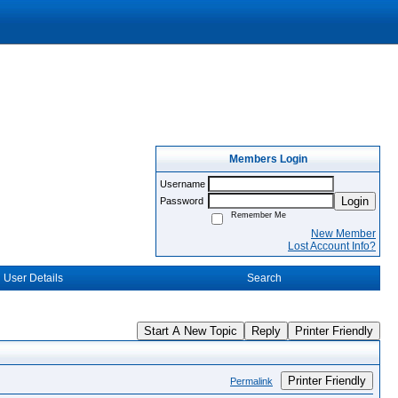
Members Login
Username
Login
Password
Remember Me
New Member
Lost Account Info?
User Details
Search
Start A New Topic
Reply
Printer Friendly
Printer Friendly
Permalink