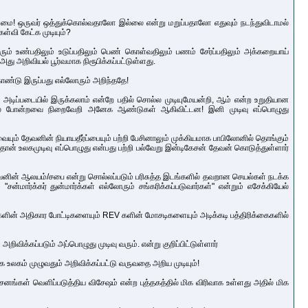
ண்மை! ஒருவர் ஒத்துக்கொல்வதாலோ இல்லை என்று மறுப்பதாலோ எதுவும் நடந்துவிடாமல்
்வி கேட்க முடியும்?
ும் உண்பதிலும் உடுப்பதிலும் பெண் கொள்வதிலும் பணம் சேர்ப்பதிலும் அக்கறையாய்
ு அறிவியல் பூர்வமாக நிரூபிக்கப்பட்டுள்ளது.
ுகொண்டு இருப்பது எல்லோரும் அறிந்ததே!
ன் அடிப்படையில் இருக்கலாம் என்றே பதில் சொல்ல முடியுமேயன்றி, ஆம் என்ற உறுதியான
த்தல் போன்றவை நிறைவேறி அனேக ஆண்டுகள் ஆகிவிட்டன! இனி முடிவு எப்பொழுது
வையும் தேவனின் நியாயதீர்ப்பையும் பற்றி பேசினாலும் முக்கியமாக பாபிலோனில் தொங்கும்
ுதான் உலகமுடிவு எப்பொழுது என்பது பற்றி பல்வேறு இன்டிகேசன் தேவன் கொடுத்துள்ளார்
டி தேவனின் ஆலயம்/சபை என்று சொல்லப்படும் பரிசுத்த இடங்களில் தவறான செயல்கள் நடக்க
ன்மார்க்கர் துன்மார்க்கள் எல்லோரும் சங்கரிக்கப்படுவார்கள்" என்றும் எசேக்கியேல்
ளின் அதிகார போட்டிகளையும் REV களின் மோசடிகளையும் அடிக்கடி பத்திரிக்கைகளில்
ிக்கப்படும் அப்பொழுது முடிவு வரும். என்று குறிப்பிட்டுள்ளார்
லகம் முழுவதும் அறிவிக்கப்பட்டு வருவதை அறிய முடியும்!
னங்கள் வெளிப்படுத்திய விசேஷம் என்ற புத்தகத்தில் மிக விரிவாக உள்ளது அதில் மிக