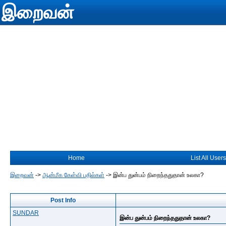
இறைவன்
Home
List All Users
இறைவன்
->
ஆன்மீக கேள்வி பதில்கள்
->
இன்ப துன்பம் நிறைந்ததுதான் உலகா?
Post Info
SUNDAR
இன்ப துன்பம் நிறைந்ததுதான் உலகா?