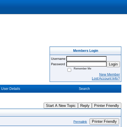
Members Login
Username
Login
Password
Remember Me
New Member
Lost Account Info?
User Details
Search
Start A New Topic
Reply
Printer Friendly
Printer Friendly
Permalink