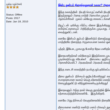
மூத்த உறுப்பினர்
இன்ப துன்பம் நிறைந்ததுதான் உலகா? அதை 
இந்த உலகத்தின் நியதி பொருட்களின் நிய
Status: Offline
இருந்தாலும் அதை மாற்றி அமைக்க முடியும
Posts: 2017
ஆராய்ச்சிகள் மூலம் பல்வேறு காலகட்டங்களில
Date:
Jan 18, 2010
நியூட்டன் புவிக்கு ஈர்ர்ப்பு விசை இருக்
ராக்கெட்களையும் அறிந்திருக்க முடியாத
வைத்துவிட்டான்.
எனவே இன்பம் தும்பம் இரண்டும் நிறைந்த
மாத்திரமே நிறைந்த அருமையான உலகம் ஒன்ற
புத்தர், இயேசு, முகமது போன்ற தேவ மனிதர்
இறைமனிதர்கள் எல்லோரும் இதற்க்காக முயற
முடிவெடுப்பது சரியல்ல! தீமையை ஒழிப்பத
அசைன்மென்ட்! அவரவர்கள் அவரவர் காலத்த
இந்த கடைசி காலத்தில் நமக்கு ஒப்புவிக்கப
தீமை துன்பம் நிச்சயம் ஒழியப்போகிறது!
சமாதானமான உலகம் வெகு விரைவில் மலரத்தா
கொழுத்துவிட்டு எரிந்துகொண்டிருக்கிறது!
இறைவனும் அந்த நாள் வெகு தூரத்தில் இ
உற்சாகபடுத்திக்கொண்டே இருக்கிறார்.
எனவே அது நிச்சயம் வெகுவிரைவில் நிறைவே
தீமைகளை கண்டு கண்டு மனம் மிகவும் துவ