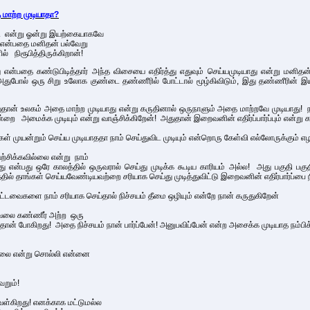
மாற்ற முடியாதா?
தி என்று ஓன்று இயற்கையாகவே
் என்பதை மனிதன் பல்வேறு
் நிரூபித்திருக்கிறான்!
கிறது என்பதை கண்டுபிடித்தார் அந்த விசையை எதிர்த்து எதுவும் செய்யமுடியாது என்று மனிதன
ு. அதுபோல் ஒரு சிறு உலோக குண்டை தண்ணீரில் போட்டால் மூழ்கிவிடும், இது தண்ணீரின்
துதான் உலகம் அதை மாற்ற முடியாது என்று கருதினால் ஒருநாளும் அதை மாற்றவே முடியாது
ை அமைக்க முடியும் என்று வாஞ்சிக்கிறேன்! அதுதான் இறைவனின் எதிர்ப்பார்ப்பும் என்ற
கள் முயன்றும் செய்ய முடியாததா நாம் செய்துவிட முடியும் என்றொரு கேள்வி எல்லோருக்கும் எழ
்சிக்கவில்லை என்று நாம்
ு என்பது ஒரே காலத்தில் ஒருவரால் செய்து முடிக்க கூடிய காரியம் அல்ல! அது பகுதி பகு
ில் தாங்கள் செய்யவேண்டியவற்றை சரியாக செய்து முடித்துவிட்டு இறைவனின் எதிர்பார்ப்
்பட்டவைகளை நாம் சரியாக செய்தால் நிச்சயம் தீமை ஒழியும் என்றே நான் கருதுகிறேன்
 கவலை கண்ணீர் அற்ற ஒரு
ன் போகிறது! அதை நிச்சயம் நான் பார்ப்பேன்! அனுபவிப்பேன் என்ற அசைக்க முடியாத நம்பி
ல்லை என்று சொல்லி என்னை
றும்!
ள்கிறது! எனக்காக மட்டுமல்ல