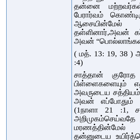
தன்னை மற்றவர்கள
பேரார்வம் கொண்டி
ஆசையின்மேல் 
தள்ளினார்,அவன் கர
அவன் “பொல்லாங்கன
( மத். 13: 19, 38 
:4)
சாத்தான் குரோத 
பிள்ளைகளையும் எத
அவருடைய சத்தியம் 
அவன் எப்போதும் ந
(1நாளா 21 :1, ச
அறிமுகம்செய்வதே 
மரணத்தின்மேல் 
தன்னுடைய உயிர்த