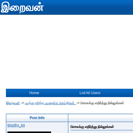
இறைவன்
Home
List All Users
இறைவன்
->
படித்து ரசித்த பயனுள்ள செய்திகள்.
->
பிசாசுக்கு எதிர்த்து நில்லுங்கள்
Post Info
timothy_tni
பிசாசுக்கு எதிர்த்து நில்லுங்கள்