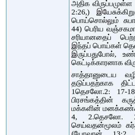
அதிக விருப்பமுள்ள 
2:26,) இயேசுக்கி
பொய்சொல்லும் சுபாவ
44) பெரிய வஞ்சகம
சரியானதைப் பெற
இந்தப் பொய்கள் தெள
இருப்பதுபோல், உண
கெட்டிக்காரனாக விரு
சாத்தானுடைய வழி
தடுப்பதற்காக திட்
1தெசலோ.2: 17-18)
பிரசங்கத்தின் க
மக்களின் மனக்கண்கள
4, 2.தெசலோ. 2: 
செய்வதன்மூலம் கர
(யோவான். 13:2, 