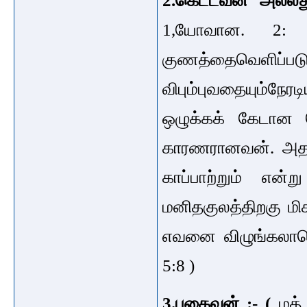
2.கெட்டவன் அல்ல
1,யோவான. 2: 13
குணத்தைவெளிப்பட
விபும்புவதையும்ந
ஒழுக்கக் கேடான செ
காரணரானவன். அதன
காப்பாற்றும் என்ற
மனிதகுலத்திறகு மிக
எவனை விழுங்கலாமென்
5:8 )
3.பகைவன் :- (
மத்