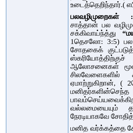
உடைத்தெறிந்தார்.( எப
பலவழிமுறைகள் :
சாத்தான் பல வழிம
சக்கிவாய்ந்த்து
“மய
1தெசலோ: 3:5) பல 
சோதகைக் குட்படுத்
ஸ்கரியோத்திற்கு
ஆலோசனைகள் மூலம்
சிலவேளைகளில் க
ஏமாற்றுகிறான், 
மனிதர்களின்ச
பாவம்செய்யவைக்
வல்லமையையும் 
நேரடியாகவே சோதித் 
மனித வர்க்கத்தை ச