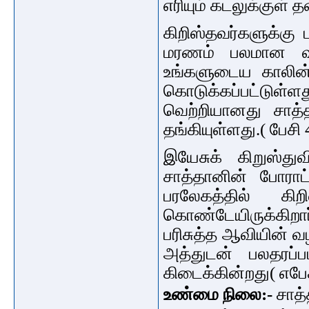
எரியும் கடலுக்குள் 
கிறிஸ்தவர்களுக்கு 
மரணம் பலமான வழ
உங்களுடைய காலின்
கொடுக்கப்பட்டு
வெற்றியானது சாத்
தங்கியுள்ளது.( பேசி 4
இயேசுக் கிறுஸ்துவ
சாத்தானின் போராட்ட
பரலேகத்தில் கிற
கொண்டேயிருக்கிறா
பரிசுத்த ஆவியின் வ
அத்துடன் பலதரப்
கிடைக்கின்றது( எபேச
உண்மை நிலை:-
சாத