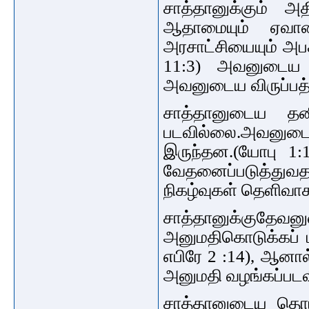
சாத்தானுக்கும் 
ஆதாமையும் ஏவாள
அரசாட்சியையும் அபக
11:3) அவனுடைய மத
அவனுடைய விருப்பத்த
சாத்தானுடைய தனி
படவில்லை.
அவனுடைய 
இருந்தன.
(யோபு 1:
வேதனைப்படுத்துவத
நிகழ்வுகள் தெளிவாக
சாத்தானுக்குதேவ
அனுமதிகொடுக்கப் ப
எபிரே 2 :14), ஆனா
அனுமதி வழங்கப்படவி
சாத்தானுடைய தொட