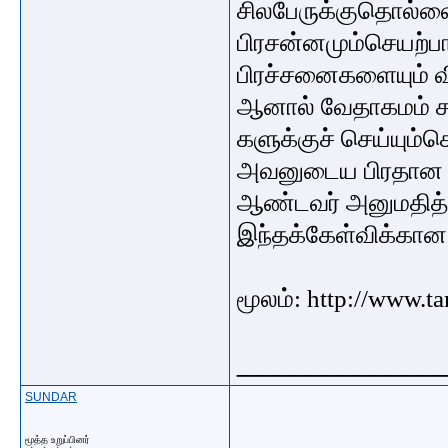
சிலபேருக்குதொல்ல
பிரசன்னமும்செயற்ப
பிரச்சனைகளையும் வ
ஆனால் வேதாகமம் சாத
களுக்குச் செய்யும்ச
அவனுடைய பிரதான 
ஆண்டவர் அனுமதித்த
இந்தக்கேள்விக்கான
மூலம்: http://www.t
_____________
SUNDAR
மூத்த உறுப்பினர்