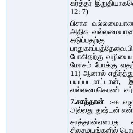
கர்த்தர் இறுதியாகவ
12: 7)
பிசாசு வல்லமையானவ
அதிக வல்லமையானவ
தடுப்பதற
பாதுகாப்புத்தேவை.
போகிதற்கு வழியையு
மோசம் போக்கு வதற்க
11) ஆனால் எதிர்த்து
பயப்படமாட்டான்,
வல்லமைகொண்டவர்.(
7.சாத்தான்
:-
கடவுள
அல்லது துஷ்டன் என
சாத்தான்
எனபது எ
சிலசமயங்களில் பொருள்