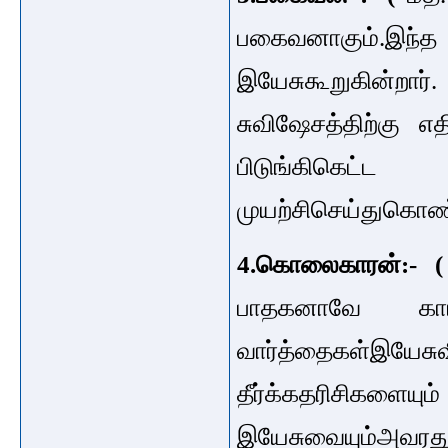
பகைவனாகும்.இந்த
இயேசுகூறுகின்றா
சுவிஷேசத்திற்கு 
பிடுங்கிகெட்
முயற்சிசெய்துகொண்
4.கொலைகாரன்:- 
பாதகனாவே கார
வார்த்தைகள்
இயேசுவ
தீர்க்கதரிசி
இயேசுவையும்
அவரது