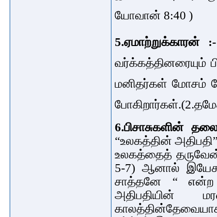
யோவான் 8:40 )
5.ஏமாற்றுக்காரன் :
வர்க்கத்தினரையும் 
மனிதர்கள் மோசம் 
போகிறார்கள்.(2.தமேத
6.பிசாசுகளின் தலை
“உலகத்தின் அதிபதி” 
உலகத்தைத் தருவேன் 
5-7) ஆனால் இயேசு
சாத்தனே “ என்ற க
அதிபதியின் ம
காலத்தின்தேவையாக