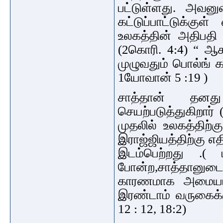
பட்டுள்ளது. அவ
கட்டுப்பாட்டுக்கு
உலகத்தின் அதிபதி 
(2கொரி. 4:4) “ ஆகா
முழுவதும் பொல்ங் க
1யோவான் 5 :19 )
சாத்தான் தனத
செயற்படுத்துகிறார் 
முதலில் உலகத்திற்கு
இராஜ்ஜியத்திற்கு எத
இடம்பெற்றது .
போன்ற,
சாத்தானுட
காரணமாக அமையப்
இரண்டாம் வருகைக்கு
12 : 12, 18:2)