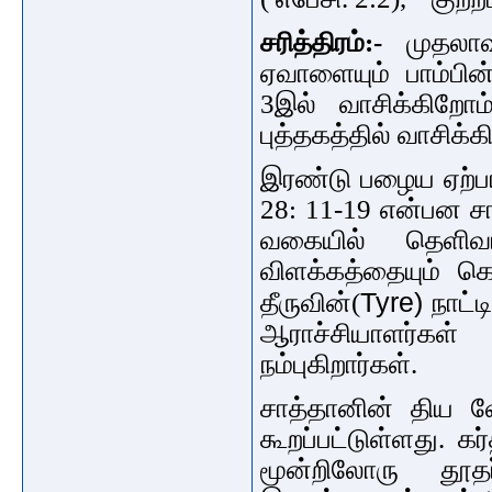
சரித்திரம்:-
முதலா
ஏவாளையும் பாம்பின
3இல் வாசிக்கிறோம்
புத்தகத்தில் வாசிக்க
இரண்டு பழைய ஏற்பாட
28: 11-19 என்பன ச
வகையில் தெளிவ
விளக்கத்தையும் க
Tyre)
தீருவின்
(
நாட்ட
ஆராச்சியாளர்கள்
நம்புகிறார்கள்.
சாத்தானின் திய வே
கூறப்பட்டுள்ளது. கர
மூன்றிலோரு தூ