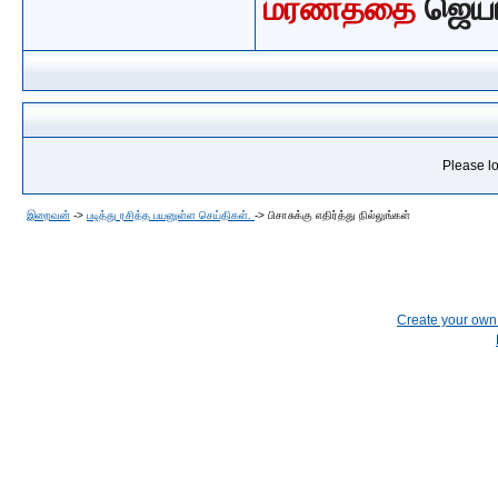
மரணத்தை
ஜெய
Please lo
இறைவன்
->
படித்து ரசித்த பயனுள்ள செய்திகள்.
->
பிசாசுக்கு எதிர்த்து நில்லுங்கள்
Create your ow