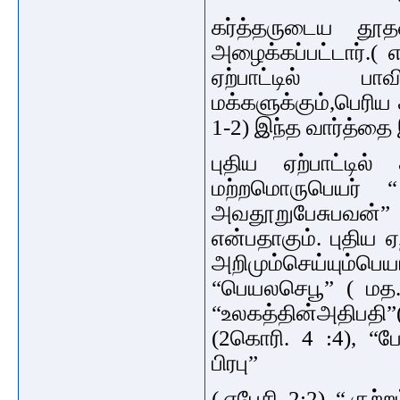
கர்த்தருடைய தூத
அழைக்கப்பட்டார்.(
ஏற்பாட்டில் பாவ
மக்களுக்கும்,பெரிய
1-2) இந்த வார்த்தை
புதிய ஏற்பாட்டில்
மற்றமொருபெயர் 
அவதூறுபேசுபவன்”
என்பதாகும். புதிய 
அறிமும்செய்யும்
“பெயலசெபூ” ( மத. 
“உலகத்தின்அதிபதி”
(2கொரி. 4 :4), “ப
பிரபு”
( எபேசி. 2:2), “ குற