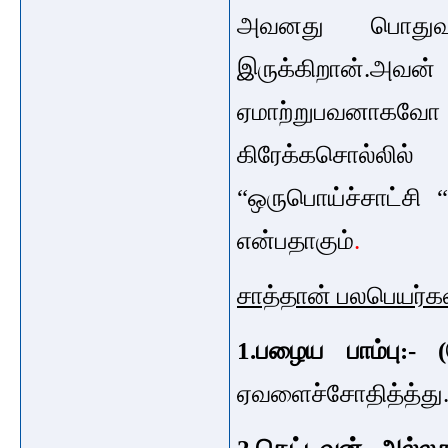
அவனது பொதுவா
இருக்கிறான்.அ
ஏமாற்றுபவனாகவோ இ
கிரேக்கசொல்லில
“ஒருபொய்ச்சாட்சி 
என்பதாகும்
.
சாத்தான் பலபெயர்
1.பழைய பாம்பு:- (
ஏவளைச்சோதித்த்து.(