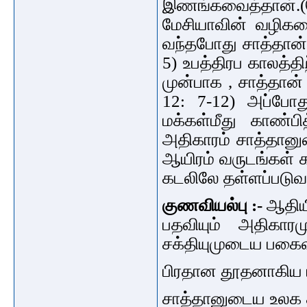
இணங்கவைத்தான்.(வெ
மேசியாவின் வழிகளை
வந்தபோது சாத்தான்
5) உபத்திரப காலத்த
முன்பாக , சாத்தான்
12: 7-12) அப்போ
மக்கள்மீது காண்பி
அதிகாரம் சாத்தானு
ஆயிரம் வருடங்கள் க
கடலிலே தள்ளப்படுவா
குணவியல்பு :-
ஆதியி
பதவியும் அதிகார
சக்தியுமுடைய பகைவ
பிரதான தூதனாகிய மீ
சாத்தானுடைய உலக சம