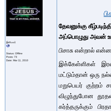
பி
தேவனுக்கு கீழ்படிந்தி
அப்பொழுது அவன் உங்
இனியவர்
பிசாசு என்றால் என்ன
Status: Offline
Posts: 73
Date:
Mar 11, 2010
இக்கேள்ளிகள் இரண
மட்டும்தான் ஒரு நல
மறுபெயர் குற்றம் ச
விழுந்துபோன தூத
கர்த்தருக்கும் பி