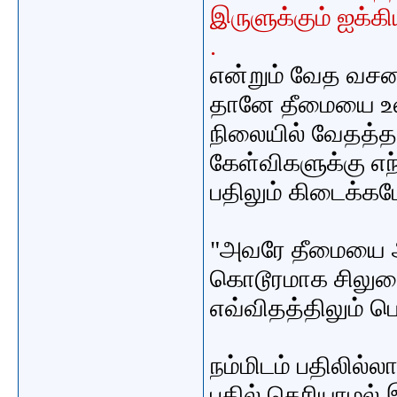
இருளுக்கும் ஐக்க
.
என்றும் வேத வசனம
தானே தீமையை உல
நிலையில் வேதத்
கேள்விகளுக்கு எ
பதிலும் கிடைக்
"அவரே தீமையை அன
கொடூரமாக
சிலுவ
எவ்விதத்திலும் ப
நம்மிடம் பதிலில்ல
பதில் தெரியாமல் 