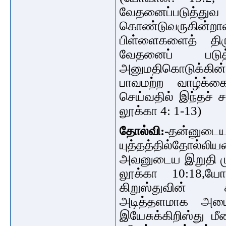
வேதனைப்படுத்து
கொண்டுவருகின்றான
பிள்ளைகளைத் திரு
வேதனைப் படுத்
அனுமதிகொடுக்கின்
பாவமற்ற வாழ்க்க
செய்வதில் இந்தச் சம
லூக்கா 4: 1-13)
தோல்வி:-
தன்ன
யுத்தத்தில்தோல்லிய
அவனுடைய இறுதி முடிவ
லூக்கா 10:18,யோ
கிறுஸ்துவின் 
அடித்தளமாக அமைக
இயேசுக்கிறிஸ்து மீ