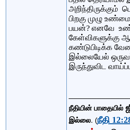
அறிந்திருக்கும்
பிறகு முழு உண்ம
பயன்?
எனவே உண்
கேள்விகளுக்கு ஆண
கண்டுபிடிக்க வே
இல்லையேல் ஒருவர
இருந்துவிட வாய்ப
_____________
ஜ
நீதியின் பாதையில்
நீதி 12:2
இல்லை
. (