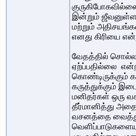
குருகிபோகவில்ல
இன்றும் ஜீவனுள்
மற்றும் அதிசயங்
எனது கிரியை என்
வேதத்தில் சொல்ல
ஏற்ப்பதில்லை என்
கொண்டிருக்கும் கர
கருத்துக்கும் இ
மனிதர்கள் ஒரு வச
தீர்மானித்து அத
வசனத்தை வைத்து
வெளிப்பாடுகளைய