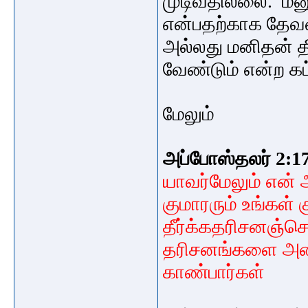
முடிவதில்லை. மன
என்பதற்காக தேவன்
அல்லது மனிதன் த
வேண்டும் என்ற க
மேலும்
அப்போஸ்தலர் 2:1
யாவர்மேலும் என்
குமாரரும் உங்கள் 
தீர்க்கதரிசனஞ்சொ
தரிசனங்களை அடைவ
காண்பார்கள்