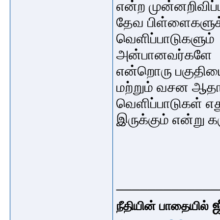
என்ற முன்னறிவிப்ப
தேவ பிள்ளைகளுக
வெளிப்பாடுகளும
அன்பானவர்களே
என்றொரு பகுதிய
மற்றும் வசன ஆதா
வெளிப்பாடுகள் எ
இருக்கும் என்று க
_____________
ஜ
நீதியின் பாதையில்