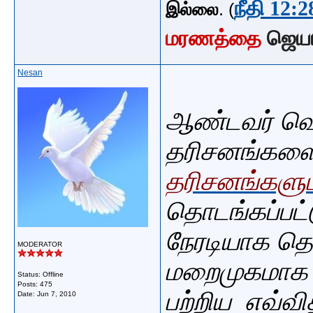
நீதி 12:2
இல்லை
. (
மரணத்தை
ஜெய
Nesan
ஆண்டவர் வெள
தரிசனங்களை
தரிசனங்களும
தொடங்கப்பட்
நேரடியாக
தொட
MODERATOR
மறைமுகமாக
Status: Offline
Posts: 475
பற்றிய
எவ்வ
Date:
Jun 7, 2010