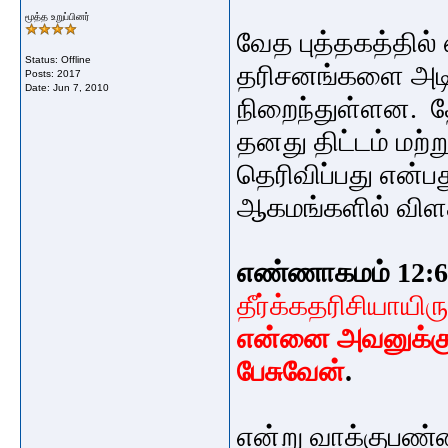
மூத்த உறுப்பினர்
வேத புத்தகத்தில்
Status: Offline
தரிசனங்களை அட
Posts: 2017
Date:
Jun 7, 2010
நிறைந்துள்ளன. த
தனது திட்டம் மற
தெரிவிப்பது என்ப
ஆகமங்களில் விளக்
எண்ணாகமம் 12:6
தீர்க்கதரிசியாயிரு
என்னை அவனுக்கு
பேசுவேன்
.
என்று வாக்குபண்