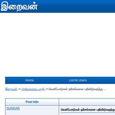
இறைவன்
Home
List All Users
இறைவன்
->
ஆலோசனை பகுதி
->
வெளிப்பாடுகள் தரிசங்களை பதிவிடுவதற்கு....
Post Info
SUNDAR
வெளிப்பாடுகள் தரிசங்களை பதிவிடுவதற்கு.