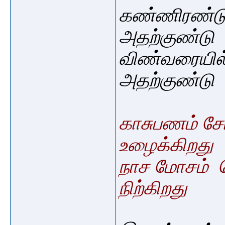
கண்ணிரண்டு 
அதற்குண்டு
விண்வரையில்
அதற்குண்டு
காசுபணம் சேர
உழைக்கிறது
நாச மோசம் ச
நிற்கிறது