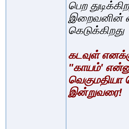
பெற துடிக்கி
இறைவனின் வார
கெடுக்கிறது
கடவுள் எனக்
"காயம்' என்
வெகுமதியா 
இன்றுவரை!