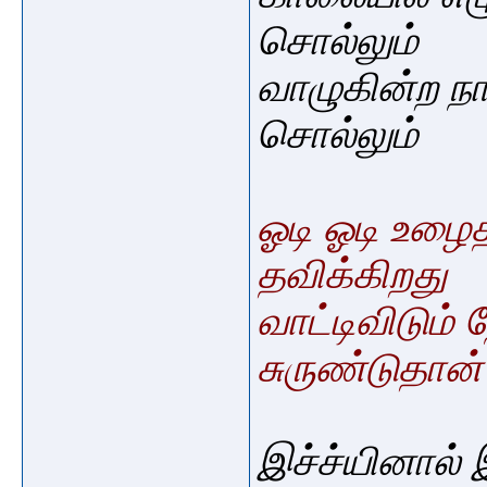
சொல்லும்
வாழுகின்ற ந
சொல்லும்
ஓடி ஓடி உழைத
தவிக்கிறது
வாட்டிவிடும் 
சுருண்டுதான்
இச்ச்யினால் 