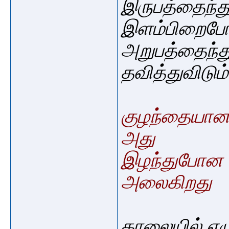
இருபத்தைந்
இளம்பிறைபோல
அறுபத்தைந்த
தவித்துவிடும்
குழந்தையான ந
அது
இழந்துபோன உ
அலைகிறது
காலையில் எழ