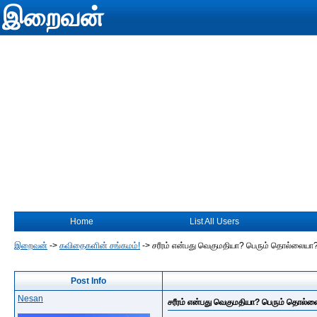
இறைவன்
Home
List All Users
இறைவன்
->
கவிதைகளின் சங்கமம்!
->
சரீரம் என்பது வெகுமதியா? பெரும் தொல்லையா
Post Info
Nesan
சரீரம் என்பது வெகுமதியா? பெரும் தொல்