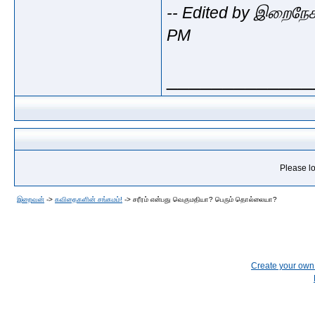
-- Edited by இறைநேச
PM
_____________
Please lo
இறைவன்
->
கவிதைகளின் சங்கமம்!
->
சரீரம் என்பது வெகுமதியா? பெரும் தொல்லையா?
Create your ow