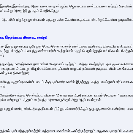
 இருந்தே இருக்கிறது, அதன் பலனாக தான் ஜன்ம ஜென்மமாக தண்டனைகள் மற்றும் பிறவிகள் 
ன் என்று அதை இந்து மதம் போதிக்கிறது
தாமில் இருந்து முதல் பாவம் வந்தது என்ற கொள்கை தங்களால் ஏற்றுக்கொள்ள முடியவில
ால் இதற்க்கான விளக்கம் எளிது!
ல்லை. இந்து முறைப்படி ஒரே ஒரு பொய் சொன்னாலும் தண்டனை என்றொரு நிலையில் மனிதர்கள் 
ை கடந்து பரிசுத்தம் அடைந்து வள்ளலாரின் கூற்றுபோல் அருட்பெரும் ஜோதியாம் மிகவும் பரி
்தனர்
ந்து மனிதர்களை நாசமாக்கி வேதனைப்படுத்தும் அந்த பாவத்துக்கு ஒரு முடிவை கொண்டுவர 
வன் அவ்வாறு விரும்ப வில்லலை. தீயவன் வாழவும் நல்லவன் தாழவும், சிலர் சுக போகவாழ்க்
ண்டுவர நினைத்தார்.
ன்பது ஆதாம்ஏவாளின் படைப்புக்கு முன்னரே உலகில் இருந்தது. அந்த பாவம்தான்
சர்ப்பமாக 
னார்.
வேதத்தில் எங்கும் சொல்லப்பட வில்லை "அனால் உன் ஆதி தகப்பன் பாவம் செய்தான்" என்று
 அல்ல என்றாலும். ஆதாம் வழிவந்த அனைவருக்கும் அது ஆதிபாவம்தான்.
த்து உழலும் மனித வர்க்கத்தை நியாயம் தீர்த்து, எல்லாவற்றிக்கும் ஒரு முடிவை கொண்டுவர பா
தற்கும் முன் எந்த ஜன்மத்தில் எத்தனை பாவங்கள் செய்திருந்தாலும் சலுகை முறையில்
அவரை வ