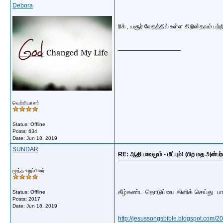
Debora
ரிக் , யசூர் வேதத்தில் உள்ள கிறிஸ்தவம் ப
__________________
வெற்றியாளர்
Status: Offline
Posts: 634
Date:
Jun 18, 2019
SUNDAR
RE: ஆதி பாவமும் - மீட்பும்! (பிற மத அன்பர
மூத்த உறுப்பினர்
கீழ்கண்ட தொடுப்பை கிளிக் செய்து
பா
Status: Offline
Posts: 2017
Date:
Jun 18, 2019
http://jesussongsbible.blogspot.com/2