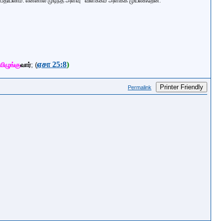
பதியலாம். என்னால் முடிந்த அளவு
விளக்கம் அளிக்க முயல்கிறேன்.
ஏசா 25:8
)
விழுங்கு
வார்
;
(
Printer Friendly
Permalink