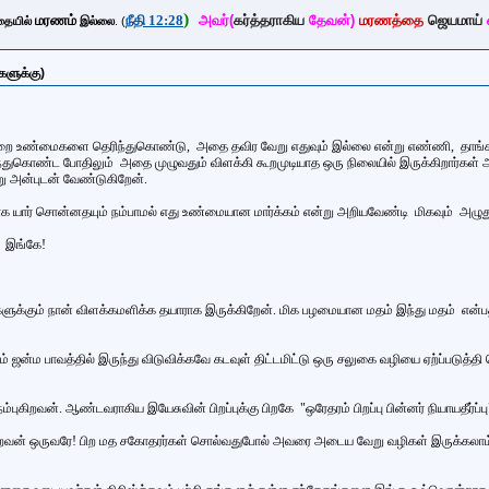
)
மரணம்
நீதி 12:28
அவர்(
கர்த்தராகிய
தேவன்)
மரணத்தை
ஜெயமாய்
தையில்
இல்லை
. (
்களுக்கு)
குறை உண்மைகளை தெரிந்துகொண்டு, அதை தவிர வேறு எதுவும் இல்லை என்று எண்ணி,
தாங்
்துகொண்ட போதிலும் அதை முழுவதும் விளக்கி கூறமுடியாத ஒரு நிலையில் இருக்கிறார்கள் 
று அன்புடன் வேண்டுகிறேன்.
யாக யார் சொன்னதயும் நம்பாமல் எது உண்மையான மார்க்கம் என்று அறியவேண்டி மிகவும
ு இங்கே!
ளுக்கும் நான் விளக்கமளிக்க தயாராக இருக்கிறேன். மிக பழமையான மதம் இந்து மதம் என்
ன்ம பாவத்தில் இருந்து விடுவிக்கவே கடவுள் திட்டமிட்டு ஒரு சலுகை வழியை ஏற்ப்படுத்தி
நம்புகிறவன். ஆண்டவராகிய இயேசுவின் பிறப்புக்கு பிறகே "ஒரேதரம் பிறப்பு பின்னர் நியாயதீ
ன் ஒருவரே! பிற மத சகோதரர்கள் சொல்வதுபோல் அவரை அடைய வேறு வழிகள் இருக்கலாம்.