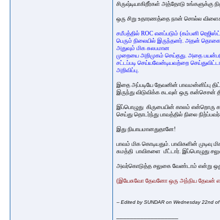
சிருஷ்டியாகிறீர்கள் அத்தோடு உங்களுக்கு நி
ஒரு சிறு உதாரணத்தை நான் சொல்ல விளைக
சமீபத்தில் ROC எனப்படும் (கம்பனி ரெஜி
பெரும் நிலையில் இருந்தனர். அதன் தொகை
அதுவும் மிக சுலபமான
முறையை அறிமுகம் செய்தது. அதை பயன்படுத்
சட்டப்படி செய்யவேன்டியவற்றை செய்துவிட்
அறிவிப்பு.
இதை அப்படியே தேவனின் பாவமன்னிப்பு திட்
இருந்து விடுவிக்க கடவுள் ஒரு கன்செசன் 
இப்பொழுது கிருபையின் காலம் என்றொரு 
செய்து தொடர்ந்து பாவத்தில் நிலை நிற்ப
இது நியாயமானதுதானே!
பாவம் மிக கொடியதும். பாவிகளின் முடிவ
சுமத்தி பாவிகளை மீட்டார். இப்பொழுது சலு
அவர்கொடுத்த சலுகை வேண்டாம் என்று ஒது
(இயேசுவோ தேவனோ ஒரு அந்நிய தேவன் என்
-- Edited by SUNDAR on Wednesday 22nd o
__________________