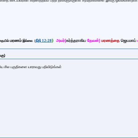
தை உடையவர்கள் கிறிஸ்த்தவம் பற்றி
தங்களுக்குள்ள சந்தேகங்களை இங்கு ஒவ்வொன்றாக 
)
மரணம்
நீதி 12:28
அவர்(
கர்த்தராகிய
தேவன்)
மரணத்தை
ஜெயமாய்
தையில்
இல்லை
. (
்கு)
ற்றிய சில பகுதிகளை யாராவது பதிவிடுங்கள்