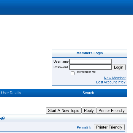
Members Login
Username
Login
Password
Remember Me
New Member
Lost Account Info?
User Details
Search
Start A New Topic
Reply
Printer Friendly
்கு)
Printer Friendly
Permalink