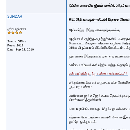
ஜீவன் உண்டு;
நீதியின் பாதையில்
அந்தப் பா
SUNDAR
RE: ஆதி பாவமும் - மீட்பும்! (பிற மத அன்பர
மூத்த உறுப்பினர்
அன்பார்ந்த இந்து சகோதரர்களுக்கு.
ஆதிபாவம் குறித்த கருத்துக்களில் அரை
Status: Offline
வேண்டாம். அவர்கள் சரியான வழியை தெரிந
Posts: 2017
அறிய விரும்பாமல் விட்டுவிடவேண்டாம் என்
Date:
Sep 22, 2010
ஒரு பக்கா இந்துவாகிய நான் எது உண்மை
உண்மை சம்பவங்கள் பற்றிய அந்த தொடுப்ப
என் வாழ்வில் நடந்த உண்மை சம்பவங்கள்!
இந்துக்களாகிய தங்களுடைய எந்த கேள்விக
முடியாத உண்மை.
மனிதனை ஜன்ம ஜென்மமாக தொடர்ந்துவரும் ஜ
விளக்கமளித்துள்ளேன்.
நான் மறுபிறப்பு என்பது இருந்தது என்பதை 
எத்தனையோ மதங்கள் உண்டு! அனால் இறைவ
ஒன்றே ஒன்றுதான்.