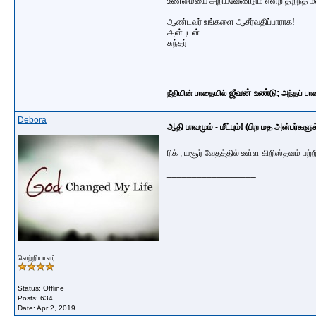
உண்மையை அறியவேண்டும் என்ற திறந்த மன
ஆண்டவர் உங்களை ஆசீர்வதிப்பாராக!
அன்புடன்
சுந்தர்
__________________
ஜீவன் உண்டு;
நீதியின் பாதையில்
அந்தப் பா
Debora
ஆதி பாவமும் - மீட்பும்! (பிற மத அன்பர்களுக
ரிக் , யசூர் வேதத்தில் உள்ள கிறிஸ்தவம் ப
__________________
வெற்றியாளர்
Status: Offline
Posts: 634
Date:
Apr 2, 2019