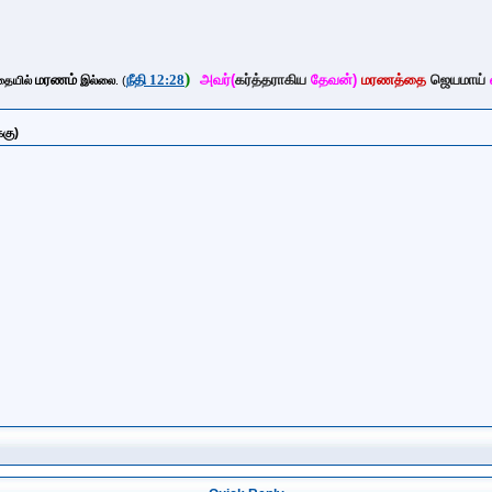
)
மரணம்
நீதி 12:28
அவர்(
கர்த்தராகிய
தேவன்)
மரணத்தை
ஜெயமாய்
தையில்
இல்லை
. (
்கு)