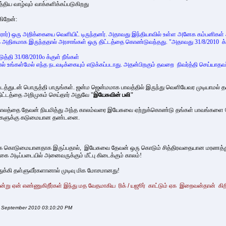
த்திய வாழ்வும் வாக்களிக்கப்படுகிறது
ிறேன்:
ஸ்ட்ரார்) ஒரு அறிக்கையை வெளியிட் டிருந்தனர். அதாவது இந்தியாவில் உள்ள அனேக கம்பனிக
 அதிகமாக இருந்ததால் அரசாங்கள் ஒரு திட்டத்தை கொண்டுவந்தது. "அதாவது 31/8/2010 
தி 31/08/2010௦ க்குள் நீங்கள்
டால் உங்கள்மேல் எந்த நடவடிக்கையும் எடுக்கப்படாது. அதன்பிறகும் தவறை நிவர்த்தி செய்ய
டத்துடன் பொருத்தி பாருங்கள். ஜன்ம ஜென்மமாக பாவத்தில் இருந்து வெளியேவர முடியாமல் தவ
திட்டத்தை அறிமுகம் செய்தார் அதுவே "
இயேசுவின் பலி"
காலத்தை தேவன் நியமித்து அந்த காலம்வரை இயேசுவை ஏற்றுக்கொண்டு தங்கள்
பாவங்களை ப
்பவர்களுக்கு கடுமையான தண்டனை.
ு மிக கொடுமையானதாக இருப்பதால், இயேசுவை தேவன் ஒரு கொடும் சித்திரவதையான மரணத்துக்
கை அடிப்படையில் அனைவருக்கும் மீட்பு கிடைக்கும் காலம்!
க்கி தள்ளுவீர்களானால் முடிவு மிக மோசமானது!
று ஏன் எண்ணுகிறீர்கள் இந்து மத
வேதமாகிய ரிக் / யஜூர் காட்டும் ஏக இறைவன்தான் கிறி
f September 2010 03:10:20 PM