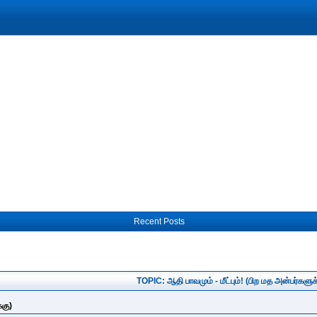
Recent Posts
TOPIC: ஆதி பாவமும் - மீட்பும்! (பிற மத அன்பர்களுக
்கு)