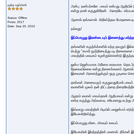
மூத்த உறுப்பினர்
அன்பு நண்பர்களே பாவம் என்பது ஆதியில்
என்று நான் கருதுகிறேன். அதையே கர்மபல
Status: Offline
ஆனால் தங்களால் கிறிஸ்த்தவ போதனைபடி ஆ
Posts: 2017
Date:
Sep 20, 2010
நல்லது!
இப்பொழுது இரண்டையும் இணைத்து பார்த்த
தங்களின் கருத்க்க்களில் எந்த தவறும் இ
பெற்று "சுமார் நூற்றியைந்து படி நிலைகள
பாவத்தில் பலயுகம் உழன்றுகொண்டு இருந
ஜன்ம ஜென்மமாக அனேக காலமாக தொடர்ந்து வ
தேவையில்லை என்று நினைக்கலாம் ஆனால் இறை
இவைகள் அனைத்துக்கும் ஒரு முடிவை கொ
தாங்கள் அனைவரும் கருதுவதுபோல் பாவம் எ
ஏவாளின் மூலம் தன் திட்டத்தை
நிறைவேற்றி
ஆதாம் ஏவாள் பாவம்தான் ஆதிபாவம் என்று 
என்ற கருத்து அவ்வளவு சரியானது கூற்று
இவ்வாறு பாவத்தின் பிடியில் பலஜன்மம் எடு
இயேசுகிறிஸ்த்து.
இப்பொழுது விடை மிகவும் சுலபம்.
இயேசுவின் இரத்தத்தின் பலனால் நீங்கள் இ