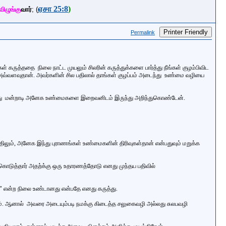
ஏசா 25:8
)
விழுங்கு
வார்
;
(
Printer Friendly
Permalink
கள் கருத்ததை நிலை நாட்ட முயலும் சிலரின் கருத்துக்களை பார்த்து நீங்கள் குழம்பிவிட
அவ்வளவுதான். அவர்களின் சில பதிலால் தாங்கள் குழப்பம் அடைந்து உண்மை வழியை
் அழுது மன்றாடி அனேக உண்மைகளை இறைவனிடம் இருந்து அறிந்துகொண்டேன்.
பதிலும், அனேக இந்து புராணங்கள் உண்மைகளின்
திரிவுகள்தான் என்பதுவும் மறுக்க
 கொடுத்தார் அதற்க்கு ஒரு உதாரணத்தோடு எனது முந்தய பதிவில்
ர்ப்பு" என்ற நிலை உண்டானது என்பதே எனது கருத்து.
 ஆனால் அவரை அடையும்படி நமக்கு கிடைத்த சலுகைவழி அல்லது சுலபவழி