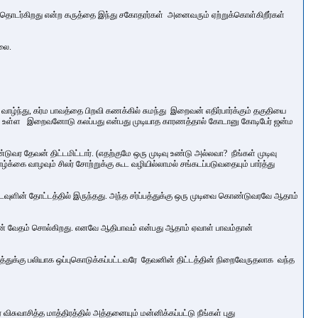
தொடர்கிறது என்ற கருத்தை இந்து சகோதரர்கள் அனைவரும் ஏற்றுக்கொள்கிறீர்கள்
்லை.
வாழ்ந்து, கர்ம பாவத்தை பிறவி கணக்கில் சுமந்து இறைவன்
எதிர்பார்க்கும் தகுதியை
சுத்தம் உள்ள இறைவனோடு கலப்பது என்பது முடியாத காரணத்தால் கோடானு கோடிபேர் ஜன்ம
தேவன் திட்டமிட்டார். (எதற்குமே ஒரு முடிவு உண்டு அல்லவா? நீங்கள் முடிவு
கை வாழவும் சிலர் சோற்றுக்கு கூட வழியில்லாமல் சங்கடப்படுவதையும் பார்த்து
கடவுளின் தோட்டத்தில் இருந்தது. அந்த சர்ப்பத்துக்கு ஒரு முடிவை கொண்டுவரவே ஆதாம்
தான் வேதம் சொல்கிறது. எனவே ஆதிபாவம் என்பது ஆதாம் ஏவாள் பாவம்தான்
வத்துக்கு பலியாக ஒப்புகொடுக்கப்பட்டவரே
தேவனின் திட்டத்தின் நிறைவேருதலாக வந்த
ிசுவாசித்த மாத்திரத்தில் அத்தனையும் மன்னிக்கப்பட்டு நீங்கள் புது