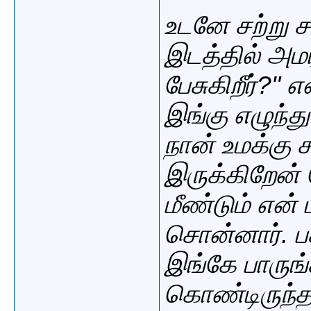
உடனே சற்று ச
இடத்தில் அம
பேசுகிறீர்?"
இங்கு எழுந்த
நான் உமக்கு ச
இருக்கிறேன்
மீண்டும் என் 
சொன்னார். பக
இங்கே பாருங்க
கொண்டிருந்