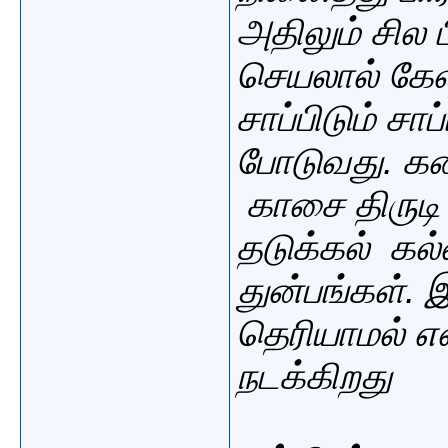
அதிலும் சில 
செயலால் கேல
சாப்பிடும் சா
போடுவது. கண
காசை திருடி
தடுக்கல் கல்
துன்பங்கள். 
தெரியாமல் 
நடக்கிறது