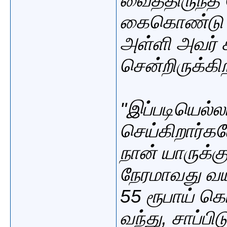
வைத்திருந
கைகொண்டு
அள்ளி அவர் ச
சென்றிருக்கிற
"இப்படியெல்ல
செய்கிறார்க
நான் யாருக்க
நேரமாவது வய
55 ரூபாய் கொ
வந்து, சாப்பிட