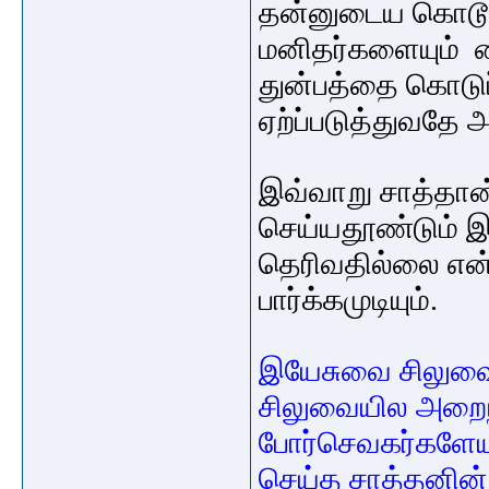
தன்னுடைய கொடூரப
மனிதர்களையும் 
துன்பத்தை கொடு
ஏற்ப்படுத்துவதே 
இவ்வாறு சாத்தான
செய்யதூண்டும் இ
தெரிவதில்லை என
பார்க்கமுடியும்.
இயேசுவை சிலுவ
சிலுவையில அறை
போர்செவகர்களேயா
செய்த சாத்தனின