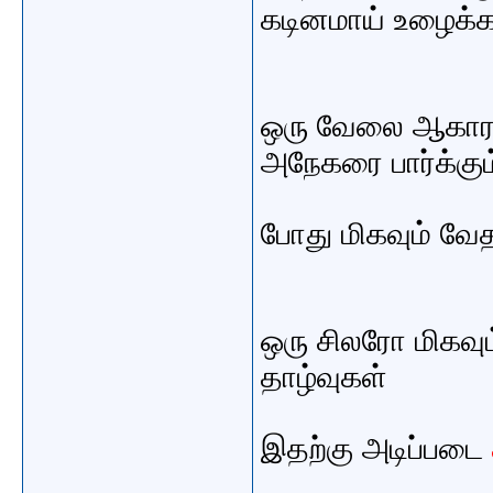
கடினமாய் உழைக்க
ஒரு வேலை ஆகாரத்த
அநேகரை பார்க்கும
போது மிகவும் வே
ஒரு சிலரோ மிகவும
தாழ்வுகள்
இதற்கு அடிப்படை