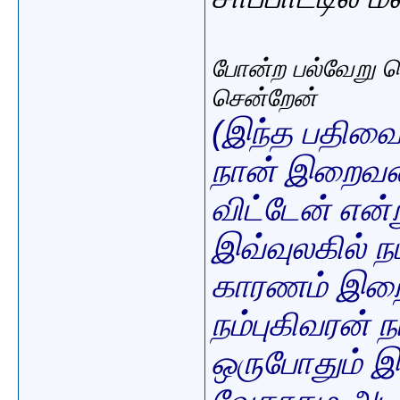
போன்ற பல்வேறு க
சென்றேன்
(இந்த பதிவை 
நான் இறைவனி
விட்டேன் என்
இவ்வுலகில் ந
காரணம் இறை
நம்புகிவரன்
ஒருபோதும் 