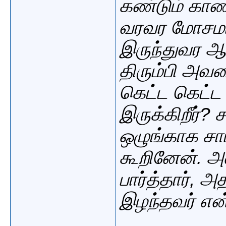
கண்டும் காண
வரவர மோசமா
இருந்துவர ஆர
திரும்பி அவ
கெட்ட கெட்
இருக்கிறீர்? 
ஒழுங்காக சாப்
கூறினேன். அ
பார்த்தார், 
இழந்தவர்
என