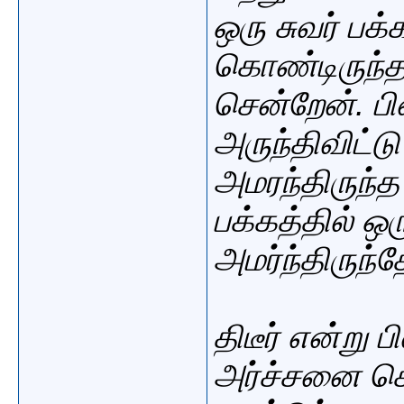
ஒரு
சுவர் பக்
கொண்டிருந்தார
சென்றேன். பின
அருந்திவிட்ட
அமரந்திருந்
பக்கத்தில் ஒ
அமர்ந்திருந்த
திடீர் என்று
அர்ச்சனை செய