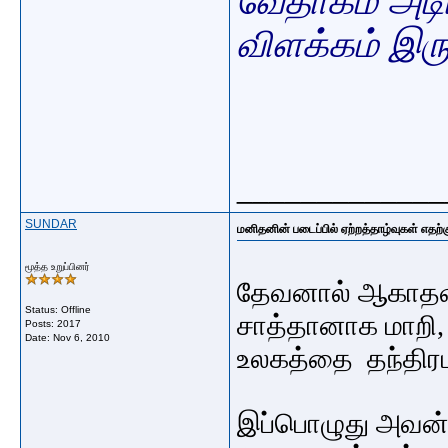
வேதாகம அடிப
விளக்கம் இருந
_____________
SUNDAR
மனிதனின் படைப்பில் ஏற்றத்தாழ்வுகள் எதற்க
மூத்த உறுப்பினர்
தேவனால் ஆகாதவன
Status: Offline
சாத்தானாக மாறி, 
Posts: 2017
Date:
Nov 6, 2010
உலகத்தை தந்திரம
இப்பொழுது அவன் 