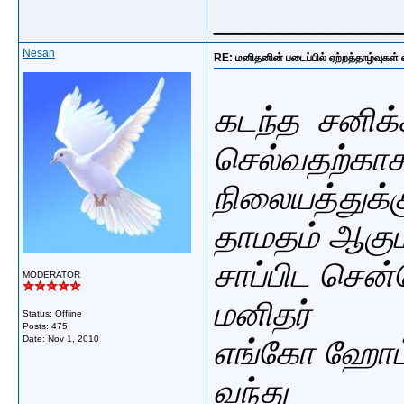
_____________
Nesan
RE: மனிதனின் படைப்பில் ஏற்றத்தாழ்வுகள் 
கடந்த சனிக்
செல்வதற்காக
நிலையத்துக்கு
தாமதம் ஆகும்
சாப்பிட சென்
MODERATOR
மனிதர்
Status: Offline
Posts: 475
Date:
Nov 1, 2010
எங்கோ ஹோட்ட
வந்து