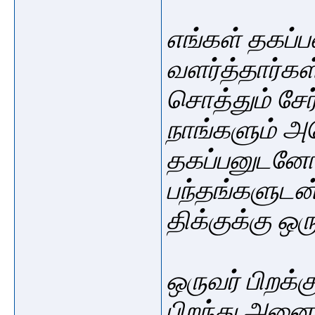
எங்கள் தகப்ப
வளர்த்தார்க
சொத்தும் சே
நாங்களும் அ
தகப்பனுடனோ
பந்தங்களுடன்
திக்குக்கு ஒ
ஒருவர் பிறக
பிறந்து அனை