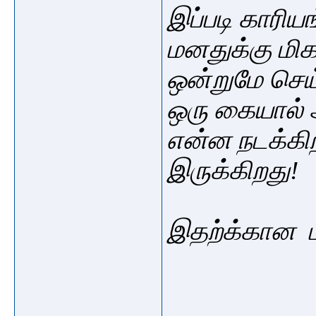
இப்படி காரிய
மனதுக்கு மி
ஒன்றுமே செய
ஒரு கையால்
என்ன நடக்கி
இருக்கிறது
இதற்க்கான பத