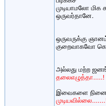
படிக்கச்
முடியாமலோ மிக க
ஒருவர்தானே.
ஒருவருக்கு ஞா
குறைவாகவோ கொட
அல்லது மற்ற ஜன
தலைஎழுத்தா.....!
இவைகளை நினைக்
முடியவில்லை.......