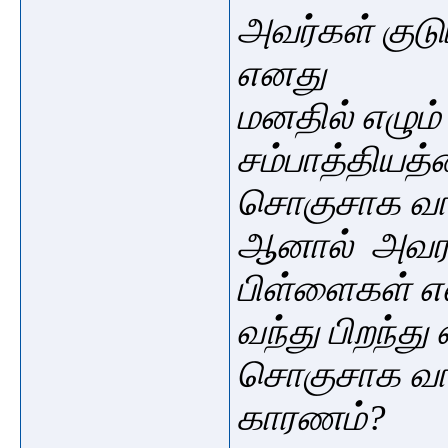
அவர்கள் குடு
எனது
மனதில் எழும்
சம்பாத்தியத்
சொகுசாக வாழ
ஆனால் அவரது
பிள்ளைகள் எல
வந்து பிறந்து
சொகுசாக வாழ
காரணம்?