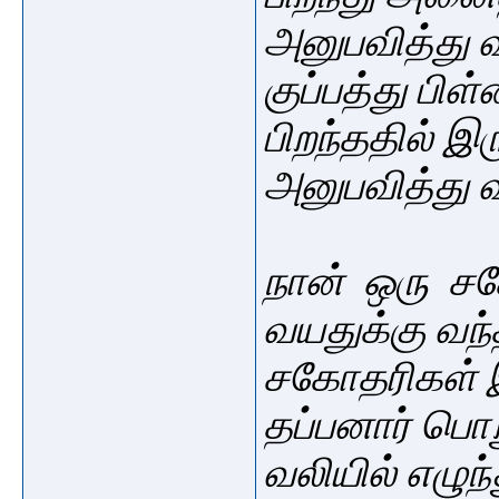
அனுபவித்து 
குப்பத்து பிள
பிறந்ததில் 
அனுபவித்து 
நான் ஒரு 
வயதுக்கு வ
சகோதரிகள் 
தப்பனார் பொற
வலியில் எழுந