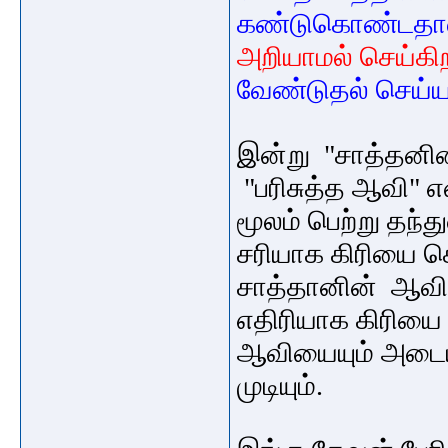
கண்டுகொண்டதா
அறியாமல் செய்கிற
வேண்டுதல் செய்ய
இன்று "சாத்தனி
"பரிசுத்த ஆவி" 
மூலம் பெற்று தந்
சரியாக கிரியை செ
சாத்தானின் ஆவி ப
எதிரியாக கிரிய
ஆவியையும் அடை
முடியும்.