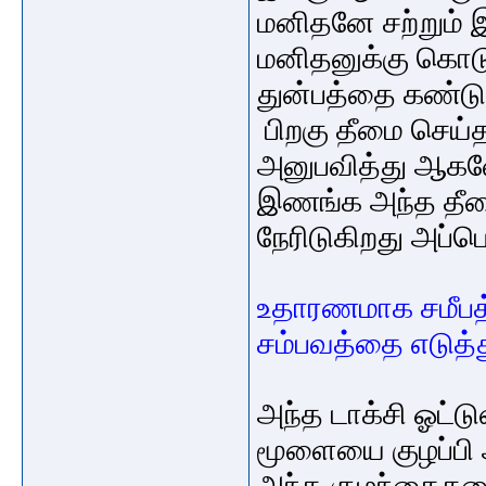
மனிதனே சற்றும்
மனிதனுக்கு கொடு
துன்பத்தை
கண்டு
பிறகு தீமை செ
அனுபவித்து ஆகவேண
இணங்க அந்த தீ
நேரிடுகிறது அப
உதாரணமாக சமீ
சம்பவத்தை எடுத
அந்த டாக்சி ஓட்ட
மூளையை குழப்பி 
அந்த குழந்தைக