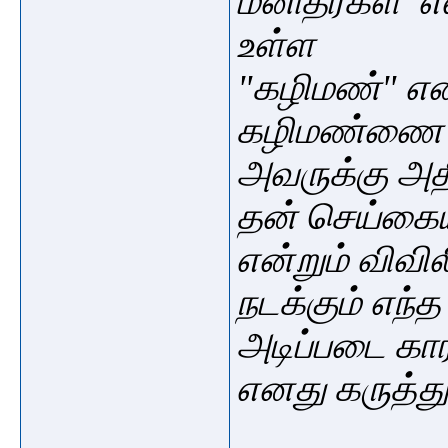
மனிதர்கள் 
உள்ள
"கழிமண்" என
கழிமண்ணை 
அவருக்கு அத
தன் செய்கையி
என்றும் விவி
நடக்கும் எந்
அடிப்படை கார
எனது கருத்த