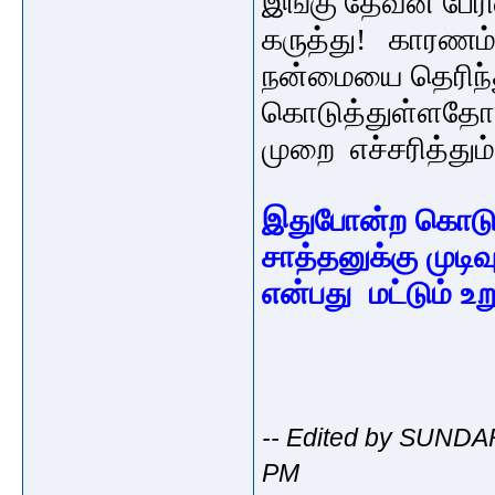
இங்கு தேவன் பேரி
கருத்து! காரணம்
நன்மையை தெரிந்
கொடுத்துள்ளதோட
முறை எச்சரித்தும்
இதுபோன்ற கொடு
சாத்தனுக்கு முட
என்பது மட்டும் உற
-- Edited by SUNDA
PM