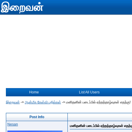
இறைவன்
Home
List All Users
இறைவன்
->
ஆன்மீக கேள்வி பதில்கள்
->
மனிதனின் படைப்பில் ஏற்றத்தாழ்வுகள் எதற்கு!
Post Info
Nesan
மனிதனின் படைப்பில் ஏற்றத்தாழ்வுகள் எதற்க