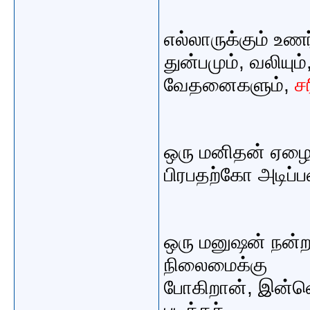
எல்லாருக்கும் உண
துன்பமும், வலியும்
வேதனைகளும்,
ச
ஒரு மனிதன் ஏழை
பிரபதற்கோ அடிப
ஒரு மனுஷன் நன்றா
நிலைமைக்கு
போகிறான், இன்