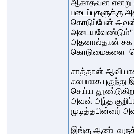
ஆகாதவன் என்று 
படைப்புகளுக்கு 
கொடுப்பேன் அவன்
அடையவேண்டும்" 
அதனால்தான் சக 
கொடுமைகளை செய
சாத்தான் ஆவியாக
சுலபமாக புகுந்த
செய்ய தூண்டுகி
அவன் அந்த குறிப
முடித்தபின்னர் 
இங்கு ஆண்டவருக்