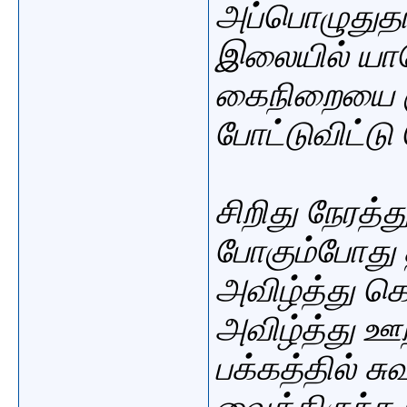
அப்பொழுதுத
இலையில் யா
கைநிறையை 
போட்டுவிட்டு 
சிறிது நேரத்த
போகும்போது
அவிழ்த்து கொ
அவிழ்த்து ஊ
பக்கத்தில் ச