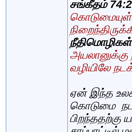
சங்கீதம் 74:
கொடுமையுள்ள 
நிறைந்திருக்
நீதிமொழிகள்
அயலானுக்கு
வழியிலே நடக
ஏன் இந்த உலக
கொடுமை நட
பிறந்ததற்கு 
சாப்பாட்டில்