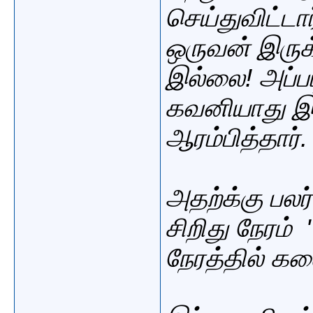
செய்துவிட்ட
ஒருவன் இருக
இல்லை! அப்ப
கவனியாது இர
ஆரம்பித்தார்.
அதற்க்கு பலர
சிறிது நேரம் 
நேரத்
தில்
கலை