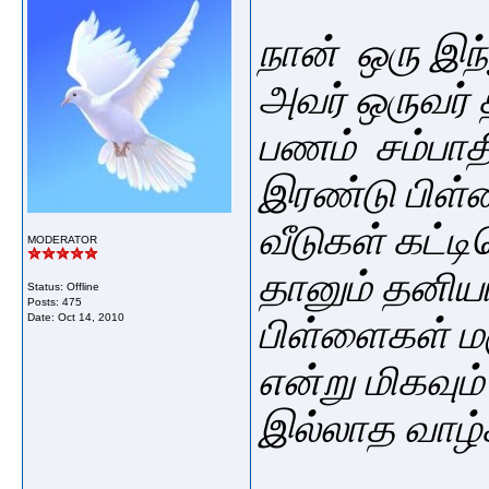
நான் ஒரு இந
அவர் ஒருவர்
பணம் சம்பாத
இரண்டு பிள்
வீடுகள் கட்
MODERATOR
தானும் தனியாக
Status: Offline
Posts: 475
Date:
Oct 14, 2010
பிள்ளைகள் ம
என்று மிகவு
இல்லாத வாழ்