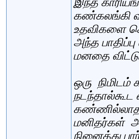
இந்த காரியங்
கண்கலங்கி வ
உதவிகளை செய
அந்த பாதிப்பு
மனதை விட்ட
ஒரு நிமிடம
நடந்தால்கூட
கண்ணில்லா
மனிதர்கள் 
நினைத்து பார