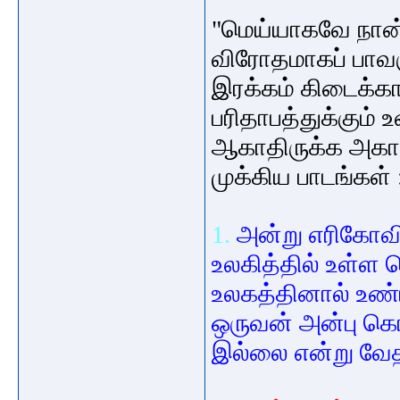
"
மெய்யாகவே
நான
விரோதமாகப்
பாவ
இரக்கம்
கிடைக்கா
பரிதாபத்துக்கும்
உ
ஆகாதிருக்க
அகா
முக்கிய
பாடங்கள்
1.
அன்று
எரிகோவி
உலகித்தில்
உள்ள
ப
உலகத்தினால்
உண
ஒருவன்
அன்பு
கொ
இல்லை
என்று
வேத