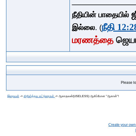
_____________
ஜ
நீதியின் பாதையில்
நீதி 12:2
இல்லை
. (
மரணத்தை
ஜெய
Please lo
இறைவன்
->
கிறிஸ்த்தவ கட்டுரைகள்
->
ஆகாதவன்(USELESS) ஆகிப்போன "ஆகான்"!
Create your ow