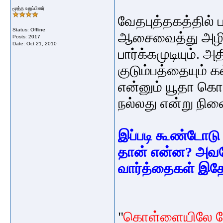
மூத்த உறுப்பினர்
வேத
புத்தகத்தில்
Status: Offline
ஆசை
வைத்து
அழி
Posts: 2017
Date:
Oct 21, 2010
பார்க்கமுடியும்
.
அத
குடும்பத்தையும்
க
என்னும்
யூதா
கொத
நல்லது
என்று
நின
இப்படி
கூண்டோடு
தான்
என்ன
?
அவ
வார்த்தைகள்
இத
"
கொள்ளையிலே
ந