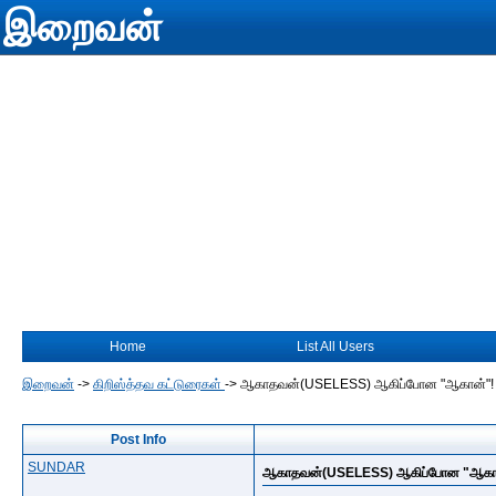
இறைவன்
Home
List All Users
இறைவன்
->
கிறிஸ்த்தவ கட்டுரைகள்
->
ஆகாதவன்(USELESS) ஆகிப்போன "ஆகான்"!
Post Info
SUNDAR
ஆகாதவன்(USELESS) ஆகிப்போன "ஆகா