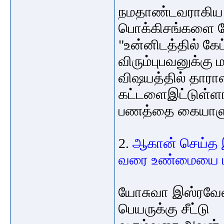
நமதாண்டவராகிய
பொக்கிசங்களை
ச
"
உன்னிடத்தில்
கேட
விரும்புபவனுக்கு
ம
விஷயத்தில்
தாரா
கட்டளைஇட்டுள்ளா
பணத்தை
கையாள
2.
ஆகான்
செய்த
வரை
உண்மையை
யோசுவா இஸ்ரவேல்
பெயருக்கு சீட்டு