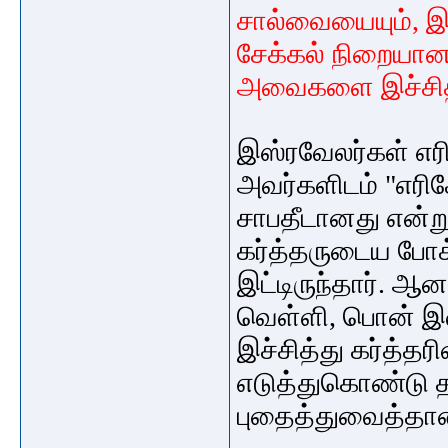
சால்வையையும்
,
இ
சேக்கல்
நிறையா
அவைகளை
இச்சி
இஸ்ரவேலர்கள்
எ
அவர்களிடம்
"எரி
சாப
தீடானது
என்ற
கர்த்தருடைய
போக
இட்டிருந்தார்
.
ஆனா
வெள்ளி
,
பொன்
இ
இச்சித்து
கர்த்தரி
எடுத்து
கொண்டு
புதைத்துவைத்தா