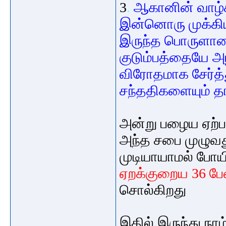
3
.
ஆகானின்
வாழ்
இன்னொரு
முக்க
இருந்த
பொருளா
குடும்பத்தையே
அ
விரோதமாக
சேர்த்
சந்ததிகளையும்
தா
அன்று பழைய ஏற்பட
அந்த சபை முழுவது
முடியாயாமல் போய
ஏறக்குறைய 36 பே
சொல்கிறது
இதில் இருந்து
நாம