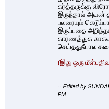
கர்த்தருக்கு
விர
இருந்தால்
அவன்
பலரையும்
கெடுப்ப
இருப்பதை
அறிந்த
காரணத்துக காகவ
செய்தது
போல
கள
(இது ஒரு மீள்பதிவ
-- Edited by SUNDAR
PM