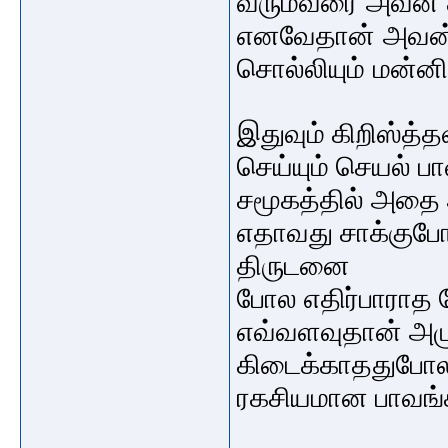
வரும்வரை அவன் 
எனவேதான் அவன் ப
சொல்லியும் மன்ன
இதுவும்
கிறிஸ்த்
செய்யும்
செயல்
பா
சமூகத்தில்
அதை
எதாவது
சாக்கு
போ
திருடனை
போல
எதிர்பாராத
எவ்வளவுதான்
அழ
கிடைக்காதது
போ
ரகசியமான
பாவங