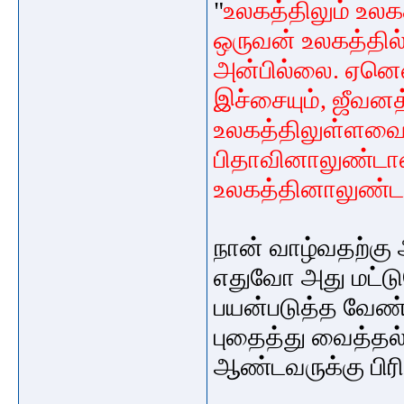
"
உலகத்திலும்
உலக
ஒருவன்
உலகத்தில
அன்பில்லை
.
ஏனென
இச்சையும்
,
ஜீவனத
உலகத்திலுள்ளவை
பிதாவினாலுண்
உலகத்தினாலுண்
நான்
வாழ்வதற்கு
எதுவோ
அது
மட்ட
பயன்படுத்த
வேண்
புதைத்து
வைத்தல
ஆண்டவருக்கு
பி