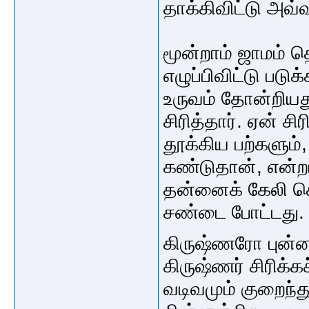
தாக்கிவிட்டு அவ்வ
மூன்றாம் ஜாமம் 
எழுப்பிவிட்டு படு
உருவம் தோன்றியத
சிரித்தார். ஏன் ச
தூக்கிய பற்களும
கண்டுதான், என்றா
தன்னைக் கேலி ச
சண்டை போட்டது.
கிருஷ்ணரோ புன்
கிருஷ்ணர் சிரிக்க
வடிவமும் குறைந்