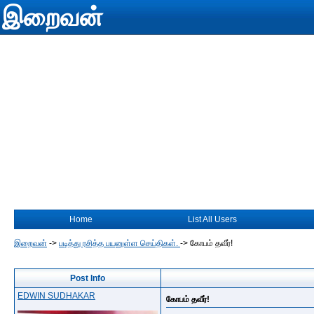
இறைவன்
Home
List All Users
இறைவன்
->
படித்து ரசித்த பயனுள்ள செய்திகள்.
->
கோபம் தவீர்!
Post Info
EDWIN SUDHAKAR
கோபம் தவீர்!