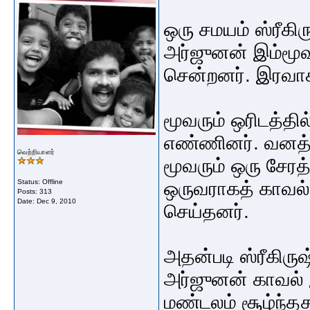
ஒரு சமயம் ஸ்ரீகி
அர்ஜுனன் இம்மூவ
சென்றனர். இரவாகி
மூவரும் ஒரிடத்தில
எண்ணினர். வனத்தி
வெற்றியாளர்
மூவரும் ஒரு சேரத்
Status: Offline
ஒருவராகத் காவல் 
Posts: 313
Date:
Dec 9, 2010
செய்தனர்.
அதன்படி ஸ்ரீகிரு
அர்ஜுனன் காவல் 
மண்டலம் சூழ்ந்தத