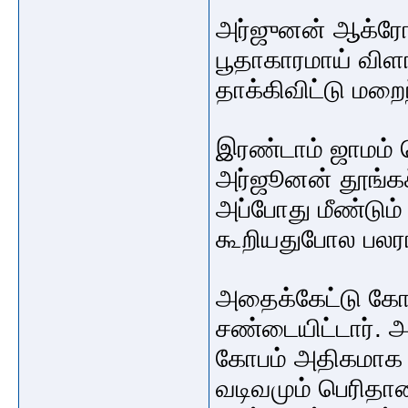
அர்ஜுனன் ஆக்ர
பூதாகாரமாய் வி
தாக்கிவிட்டு மறை
இரண்டாம் ஜாமம் 
அர்ஜூனன் தூங்கச்
அப்போது மீண்டும
கூறியதுபோல பலரா
அதைக்கேட்டு கோ
சண்டையிட்டார். 
கோபம் அதிகமாக 
வடிவமும் பெரிதான