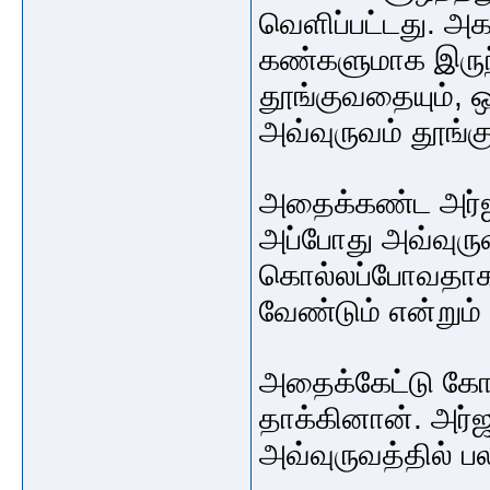
வெளிப்பட்டது. அகன
கண்களுமாக இருந்த
தூங்குவதையும், 
அவ்வுருவம் தூங்க
அதைக்கண்ட அர்ஜ
அப்போது அவ்வுரு
கொல்லப்போவதாகவ
வேண்டும் என்றும் 
அதைக்கேட்டு கோ
தாக்கினான். அர
அவ்வுருவத்தில் ப