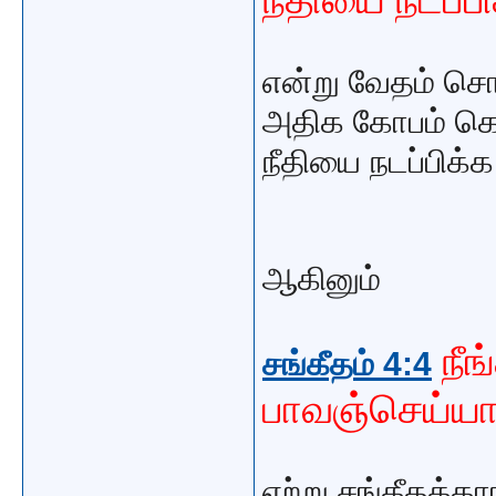
என்று வேதம் சொ
அதிக கோபம் கொ
நீதியை நடப்பிக்
ஆகினும்
நீங
சங்கீதம் 4:4
பாவஞ்செய்யாத
ஏற்று சங்கீதக்