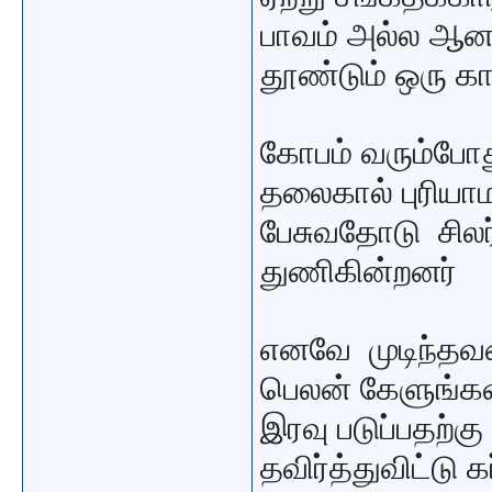
பாவம் அல்ல ஆனா
தூண்டும் ஒரு க
கோபம் வரும்போத
தலைகால் புரியா
பேசுவதோடு சிலர
துணிகின்றனர்
எனவே முடிந்தவர
பெலன் கேளுங்க
இரவு படுப்பதற்க
தவிர்த்துவிட்டு 