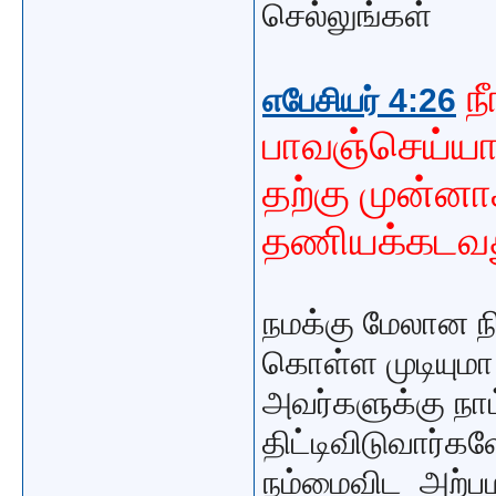
செல்லுங்கள்
ந
எபேசியர் 4:26
பாவஞ்செய்யா
தற்கு முன்னாக
தணியக்கடவ
நமக்கு மேலான நி
கொள்ள முடியுமா 
அவர்களுக்கு நாம
திட்டிவிடுவார்
நம்மைவிட அற்ப