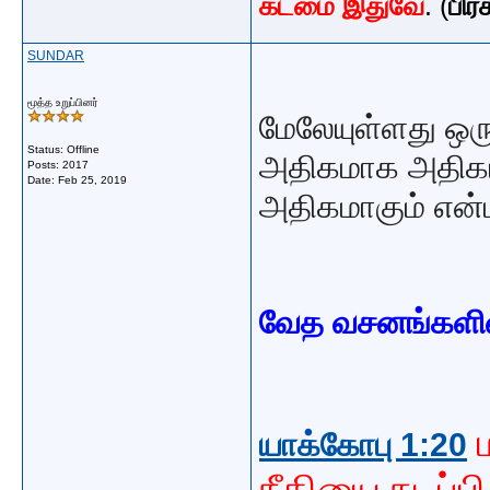
கடமை இதுவே
. (
பிர
SUNDAR
மூத்த உறுப்பினர்
மேலேயுள்ளது ஒர
Status: Offline
அதிகமாக அதிகமா
Posts: 2017
Date:
Feb 25, 2019
அதிகமாகும் என்
வேத வசனங்களின் 
யாக்கோபு 1:20
நீதியை நடப்ப