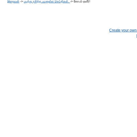
இறைவன்
->
படித்து ரசித்த பயனுள்ள செய்திகள்.
->
கோபம் தவீர்!
Create your ow