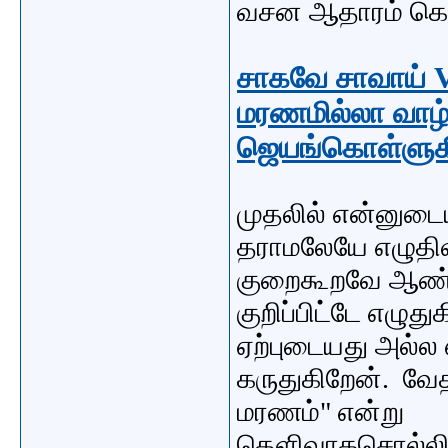
வசன ஆதாரம் கொடு
சாகவே சாவாய் V
மரணமில்லா வாழ்வ
ஜெயங்கொள்ளுக
முதலில் என்னுடை
தராமலேயே எழுதிவ
குறைகூறவே ஆண்டவ
குறிப்பிட்டே எழுத
ஏற்புடையது அல்ல
கருதுகிறேன். வே
மரணம்" என்று
தெளிவாகசொல்லிய