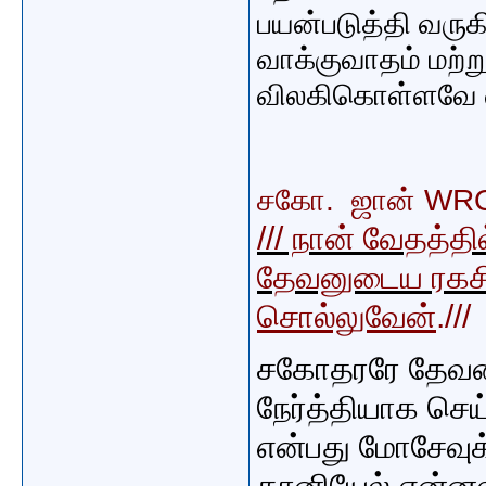
பயன்படுத்தி வருக
வாக்குவாதம் மற்ற
விலகிகொள்ளவே வி
சகோ. ஜான் WR
/// நான் வேதத்த
தேவனுடைய ரகசிய
சொல்லுவேன்
.///
சகோதரரே தேவன
நேர்த்தியாக செய
என்பது மோசேவுக்
தானியேல் என்னஎ