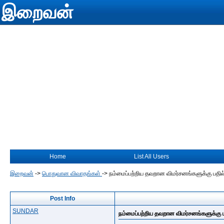
இறைவன்
Home
List All Users
இறைவன்
->
பொதுவான விவாதங்கள்
->
நம்மைப்பற்றிய தவறான விமர்சனங்களுக்கு பதில்
Post Info
SUNDAR
நம்மைப்பற்றிய தவறான விமர்சனங்களுக்கு ப