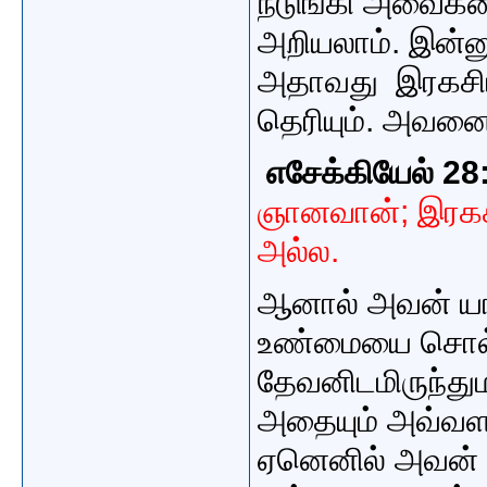
நடுங்கி அவைக
அறியலாம்.
இன்ன
அதாவது
இரகசி
தெரியும். அவனை 
எசேக்கியேல் 28
ஞானவான்; இரக
அல்ல.
ஆனால் அவன் யார
உண்மையை சொல்ல
தேவனிடமிருந்து
அதையும் அவ்வளவு
ஏனெனில் அவன் ம