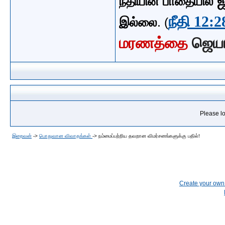
நீதியின் பாதையில்
நீதி 12:2
இல்லை
. (
மரணத்தை
ஜெய
Please lo
இறைவன்
->
பொதுவான விவாதங்கள்
->
நம்மைப்பற்றிய தவறான விமர்சனங்களுக்கு பதில்!
Create your ow