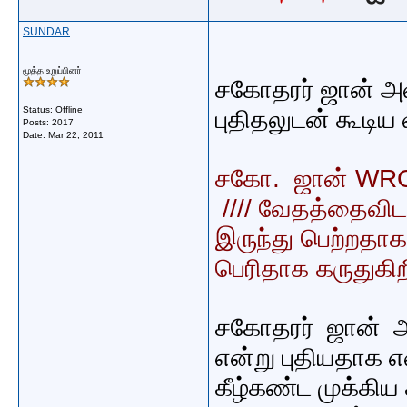
SUNDAR
மூத்த உறுப்பினர்
சகோதரர் ஜான் அவ
Status: Offline
புதிதலுடன் கூடி
Posts: 2017
Date:
Mar 22, 2011
சகோ. ஜான் WR
//// வேதத்தைவி
இருந்து பெற்றதாக
பெரிதாக கருதுகிறீ
சகோதரர் ஜான் 
என்று புதியதாக 
கீழ்கண்ட முக்கிய