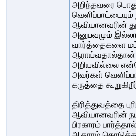
அறிந்தவரை பொது
வெளிப்பாட்டையும்
ஆவியானவரின் து
அனுபவமும் இல்ல
வார்த்தைகளை மட்
ஆராய்வதால்தான
அறியவில்லை என்
அவர்கள் வெளிப்ப
கருத்தை கூறுகிறீ
திரித்துவத்தை பு
ஆவியானவரின் நடத
பிரகாரம் பார்த்தா
ஆதாரம் கொடுக்