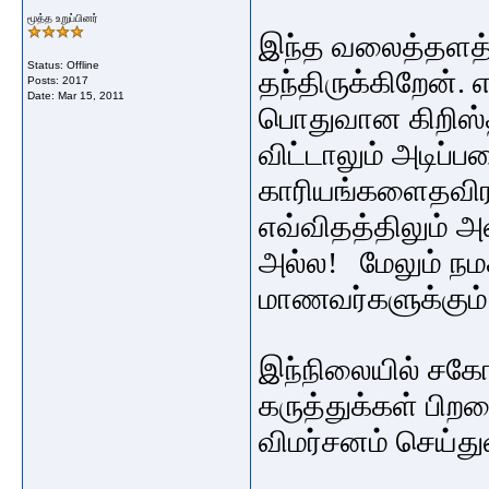
மூத்த உறுப்பினர்
இந்த வலைத்தளத்
Status: Offline
தந்திருக்கிறேன்.
Posts: 2017
Date:
Mar 15, 2011
பொதுவான கிறிஸ்
விட்டாலும் அடி
காரியங்களைதவிர 
எவ்விதத்திலும்
அல்ல! மேலும் நமக
மாணவர்களுக்கும்
இந்நிலையில் சகோ.
கருத்துக்கள் பி
விமர்சனம் செய்து