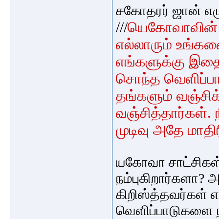
சகோதரர் ஜான் எழ
///
யெகோவாவின் ச
எல்லாரும் உங்க
எங்களுக்கு இதை
சொந்த வெளிப்பா
தங்களும் வஞ்சிக்
வஞ்சித்தார்கள்.
முடிவு அதே மாதி
யகோவா சாட்சிகள
நம்புகிறார்களா? 
கிறிஸ்த்தவர்கள் 
வெளிப்பாடுகளை நம