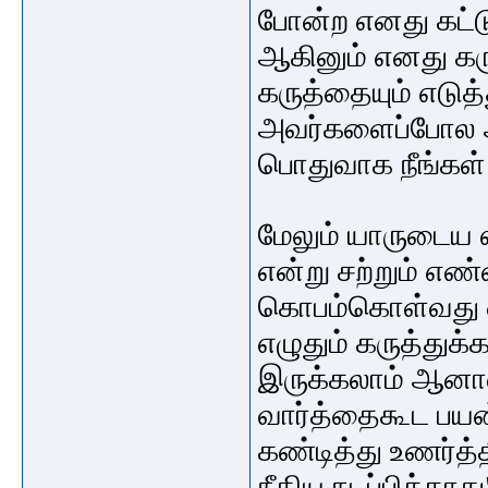
போன்ற எனது கட்ட
ஆகினும் எனது கரு
கருத்தையும் எடு
அவர்களைப்போல அ
பொதுவாக நீங்கள
மேலும் யாருடைய 
என்று சற்றும் எ
கொபம்கொள்வது எவ
எழுதும் கருத்துக
இருக்கலாம் ஆனால்
வார்த்தைகூட பய
கண்டித்து உணர்த
நீதிய நடப்பிக்கா