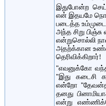
இதுபோன்ற செய்த
என் இதயமே நொ
படைத்த உம்முடை
அந்த சிறு பிஞ்சு
என்றுசொல்லி ந
அதற்க்கான உண
தெரிவிக்கிறார்!
"எவனுக்கோ வந
"இது கடைசி கா
என்றோ "தேவன்
தனது பினாமியாக
என்று எண்ணிக்