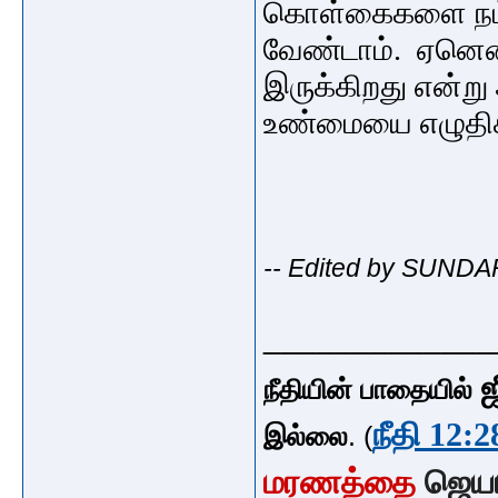
கொள்கைகளை நம்பு
வேண்டாம். ஏனெனி
இருக்கிறது என்ற
உண்மையை எழுதிக
-- Edited by SUNDA
_____________
ஜ
நீதியின் பாதையில்
நீதி 12:2
இல்லை
. (
மரணத்தை
ஜெய