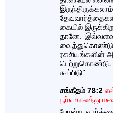
இருந்திருக்கலா
தேவவார்த்தைகளி
கையில் இருக்கிறத
தானே. இவ்வளவ
வைத்துகொண்டு "
ரகசியங்களின் 
பெற்றுகொண்டு
கூப்பிடு"
சங்கீதம் 78:2
என
பூர்வகாலத்து ம
போன்ற வார்த்த