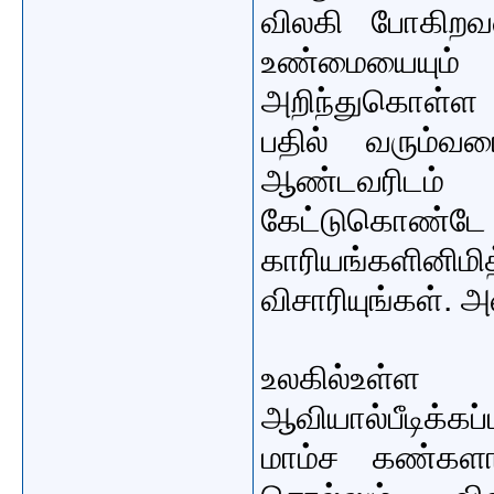
விலகி போகிறவ
உண்மையை
அறிந்துகொள்ள ம
பதில் வரும்வ
ஆண்டவரிட
கேட்டுகொண்டே இ
காரியங்களினிமித
விசாரியுங்கள். 
உலகில்உள்ள
ஆவியால்பீடிக
மாம்ச கண்களா