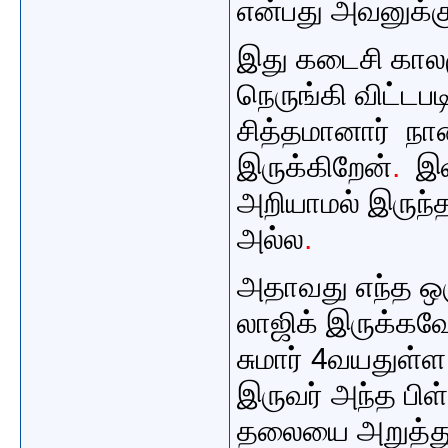
என்பது அவனுக்கு
இது கடைசி காலமு
நெருங்கி விட்டப
சித்தமானார் ந
இருக்கிறேன்
.
இ
அறியாமல் இருந்
அல்
ல
.
அதாவது எந்த ஒரு
லாஜிக் இருக்கவே
சுமார் 4வயதுள
இருவர் அந்த பி
தலையை அறுத்து 