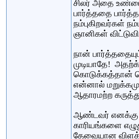
சிலர் அதை உண்மை
பார்த்ததை பார்த்
நம்புகிறவர்கள் நம
ஞானிகள் விட்டுவி
நான் பார்த்ததையு
முடியாதே! அதற்க்
கொடுக்கத்தான் ச
என்னால் மறுக்கமு
ஆதாரமற்ற கருத்துக
ஆண்டவர் எனக்கு
காரியங்களை எழுது
தேவையான விளக்க