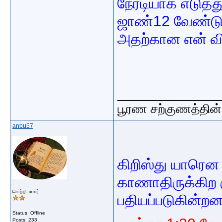
நேரடியாக எடுத்து
ஜாண்12 வேண்டுக
அதற்கான என் வி
_____________
பூரண சற்குணத்தின்
anbu57
கிறிஸ்து யாரெ
காணாதிருக்கிற 
வெற்றியாளர்
பதியப்படுகின்றன
Status: Offline
Posts: 233