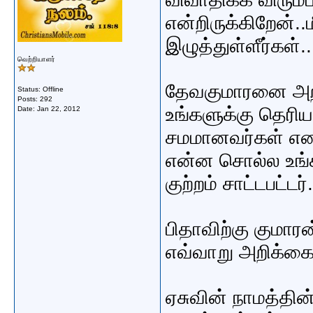
என்றிருக்கிறேன்.
இழுத்துள்ளீர்கள்..
வெற்றியாளர்
தேவகுமாரனை அறி
Status: Offline
Posts: 292
உங்களுக்கு தெரியவ
Date:
Jan 22, 2012
சமமானவர்கள் என இ
என்ன சொல்ல உங்
குற்றம் சாட்டபட்டர்.
பிதாவிற்கு குமார
எவ்வாறு அறிக்கை
ஏசுவின் நாமத்தி