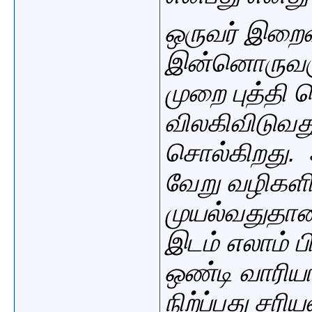
ஒருவர் இறைவ
இன்னொருவருட
முறை புத்தி
விலகிவிடுவ
சொல்கிறது. அ
வேறு வழிக
முயல்வதுதான
இடம் எலாம் 
ஒண்டி வாரிய
நிற்ப்பது சரி