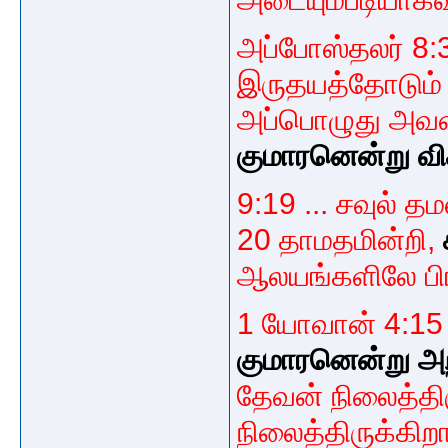
அப்போஸ்தலர் 8:37 
இருதயத்தோடும் 
அப்பொழுது அவ
குமாரனென்று வி
9:19 ... சவுல் 
20 தாமதமின்றி,
ஆலயங்களிலே பிர
1 யோவான் 4:1
குமாரனென்று அ
தேவன் நிலைத்திர
நிலைத்திருக்கிற