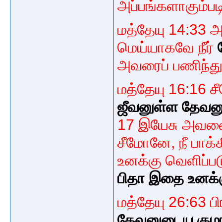
அப்பங்களாகும்பட
மத்தேயு 14:33 அ
மெய்யாகவே நீர்
அவரைப் பணிந்த
மத்தேயு 16:16 சீ
ஜீவனுள்ள தேவன
17 இயேசு அவனை
சீமோனே, நீ பாக்
உனக்கு வெளிப்ப
பிதா இதை உனக்க
மத்தேயு 26:63 
தேவனுடைய குமா