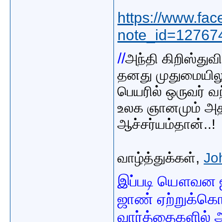
https://www.fa
note_id=12767
//
அந்தி கிறிஸ்து
தனது முதுமையில
பெயரில் ஒருவர் வ
உலக ஞானமும் அதன
ஆச்சர்யம்தான்..!
வாழ்த்துக்கள்,
Jo
இப்படி யௌவன ஜன
ஜாண் ஏற்றுக்கொ
வார்த்தைகளில் 