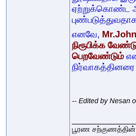
ஏற்றுக்கொண்ட
புண்படுத்துவதாக
எனவே,
Mr.Joh
நிரூபிக்க வேண்ட
பெறவேண்டும்
என
நிர்வாகத்தினரை
-- Edited by Nesan 
_____________
பூரண சற்குணத்தின்