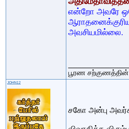
அதிமேதாவித்தன
என்றோ அவரே ஒ
ஆராதனைக்குரிய
அவசியமில்லை.
_____________
பூரண சற்குணத்தின்
JOHN12
சகோ அன்பு அவர்
விவாதிக்க விரும்