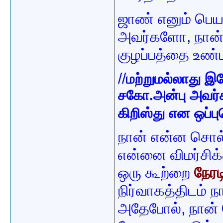
ஜாண் எனும் பெய
அவர்களோ, நான்
குழப்பத்தை உண்ட
//
மற்றுமல்லாது இ
சகோ.அன்பு அவர்க
கிறிஸ்து என ஒப்ப
நான் என்ன சொல
என்னை விமர்சிக
ஒரு கூற்றை
நேரட
நிர்வாகத்திடம் 
அதேபோல், நான்