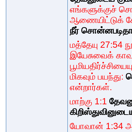
எங்களுக்குச் சொ
ஆணையிட்டுக் கே
நீர் சொன்னபடித
மத்தேயு 27:54 
இயேசுவைக் காவல
பூமியதிர்ச்சியை
மிகவும் பயந்து:
ம
என்றார்கள்.
மாற்கு 1:1
தேவன
கிறிஸ்துவினுடை
யோவான் 1:34 அந