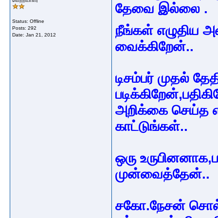
வெற்றியாளர்
தேவை இல்லை .
Status: Offline
நீங்கள் எழுதிய 
Posts: 292
Date:
Jan 21, 2012
வைக்கிறேன்..
டிசம்பர் முதல் தே
படிக்கிறேன்,பதி
அறிக்கை செய்த எந்
காட்டுங்கள்..
ஒரு உருபினனாக,
முன்வைத்தேன்..
சகோ.நேசன் சொல்