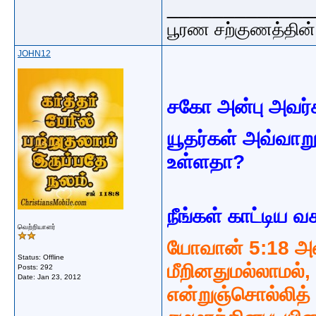
_____________
பூரண சற்குணத்தின்
JOHN12
சகோ அன்பு அவர்
யூதர்கள் அவ்வா
உள்ளதா?
நீங்கள் காட்டிய 
வெற்றியாளர்
யோவான் 5:18 அவ
Status: Offline
மீறினதுமல்லாமல்
Posts: 292
Date:
Jan 23, 2012
என்றுஞ்சொல்லித்