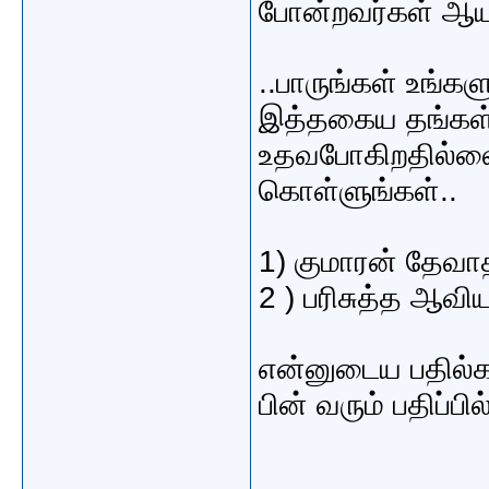
போன்றவர்கள் ஆய
..பாருங்கள் உங
இத்தகைய தங்கள் ப
உதவபோகிறதில்லை
கொள்ளுங்கள்..
1) குமாரன் தேவாத
2 ) பரிசுத்த ஆ
என்னுடைய பதில்
பின் வரும் பதிப்பி