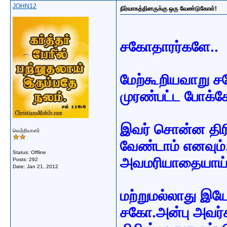
JOHN12
நிர்வாகத்தினருக்கு ஒரு வேண்டுகோள்!
சகோதாரர்களே..
மேற்கூறியவாறு ச
முரண்பட்ட போக்க
இவர் சொன்ன திர
வெற்றியாளர்
வேண்டாம் எனவும
Status: Offline
அவமரியாதையாய் ப
Posts: 292
Date:
Jan 21, 2012
மற்றுமல்லாது இய
சகோ.அன்பு அவர்க