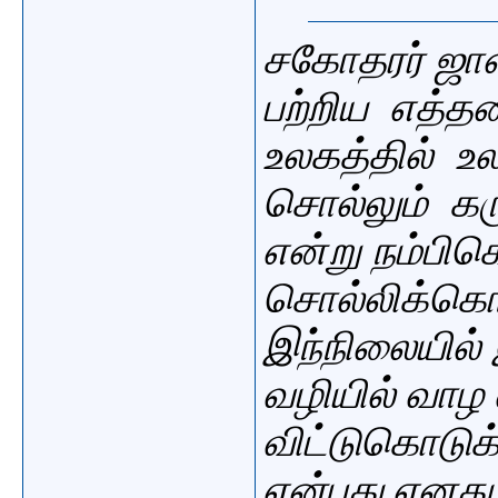
சகோதரர் ஜ
பற்றிய எத்த
உலகத்தில் உ
சொல்லும்
கர
என்று நம்ப
சொல்லிக்கொண
இந்நிலையில
வழியில்
வாழ வ
விட்டுகொடுக
என்பது
எனது 