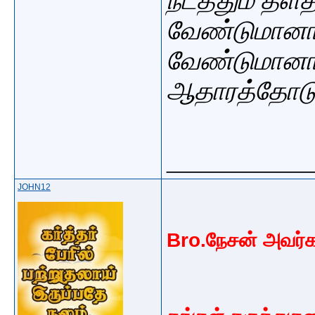
நடத்தும் தளத
வேண்டுமானால
வேண்டுமானா
ஆதாரத்தோடு 
_____________
JOHN12
Bro.நேசன் அவர்