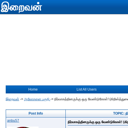
இறைவன்
Home
List All Users
இறைவன்
->
ஆலோசனை பகுதி
->
நிர்வாகத்தினருக்கு ஒரு வேண்டுகோள்! (கிறிஸ்த்து
Post Info
TOPIC: நி
anbu57
நிர்வாகத்தினருக்கு ஒரு வேண்டுகோள்! (கி