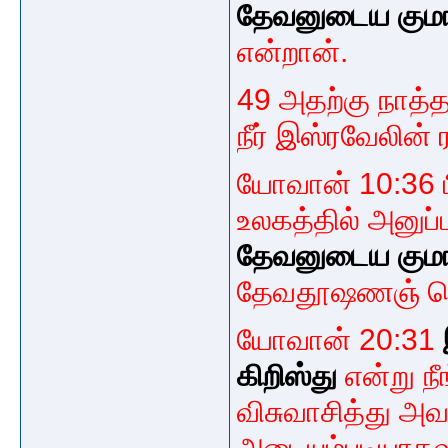
தேவனுடைய கும
என்றான்.
49 அதற்கு நாத்த
நீர் இஸ்ரவேலின்
யோவான் 10:36 பி
உலகத்தில் அனுப்
தேவனுடைய கும
தேவதூஷணஞ் சொன
யோவான் 20:31
கிறிஸ்து
என்று நீ
விசுவாசித்து அ
அடையும்படியாகவு