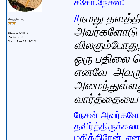
சகோ.நேசன்:
நமது
தளத்தி
//
வெற்றியாளர்
அவர்களோடு 
Status: Offline
Posts: 233
விலகும்போது
Date:
Jan 21, 2012
ஒரு பதிலை ச
எனவே
அவரு
அமைந்துள்ள
வார்த்தைய
நேசன் அவர்களே
தவிர்த்திருக்க
மதிக்கிறேன். 