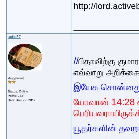
http://lord.acti
_____________
anbu57
//
பிதாவிற்கு கும
எவ்வாறு அறிக்கை
வெற்றியாளர்
இயேசு சொன்னத
Status: Offline
Posts: 233
யோவான் 14:28 எ
Date:
Jan 22, 2012
பெரியவராயிருக்க
யூதர்களின் தவறா