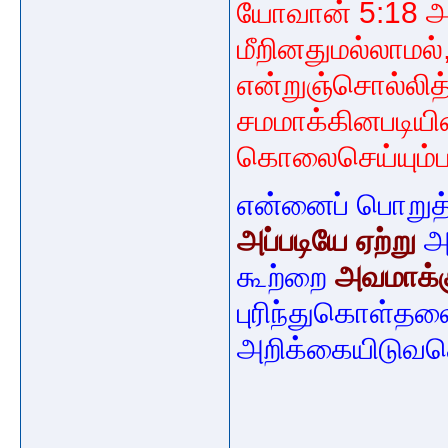
யோவான் 5:18 அ
மீறினதுமல்லாமல
என்றுஞ்சொல்லித்
சமமாக்கினபடியி
கொலைசெய்யும்ப
என்னைப் பொறுத
அப்படியே ஏற்று
அத
கூற்றை
அவமாக்
புரிந்துகொள்த
அறிக்கையிடுவதெ