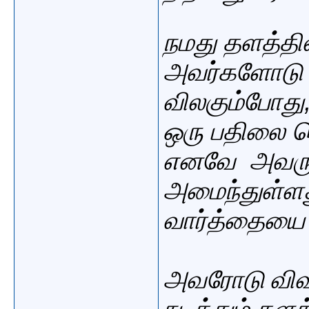
நமது
தளத்தில
அவர்களோடு 
விலகும்போது
ஒரு பதிலை ச
எனவே
அவரு
அமைந்துள்ள
வார்த்தைய
அவரோடு விவா