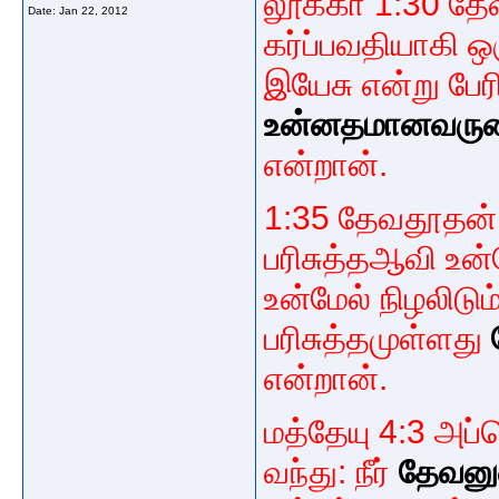
லூக்கா 1:30 தே
Date:
Jan 22, 2012
கர்ப்பவதியாகி ஒ
இயேசு என்று பேர
உன்னதமானவருட
என்றான்.
1:35 தேவதூதன் 
பரிசுத்தஆவி உன
உன்மேல் நிழலிடும
பரிசுத்தமுள்ளது
என்றான்.
மத்தேயு 4:3 அப
வந்து: நீர்
தேவனு