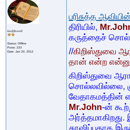
பரிசுத்த ஆவியி
திரியில்,
Mr.Joh
வெற்றியாளர்
கருத்தைச் சொல்
Status: Offline
Posts: 233
//
கிறிஸ்துவை ஆர
Date:
Jan 20, 2012
தான் என்ற என்னு
கிறிஸ்துவை ஆராத
சொல்லவில்லை, 
வேதாகமத்தின் 
Mr.John
-ன் கூற
அர்த்தமாகிறது.
தூஷிப்பதாக இர