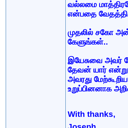
வல்லமை மாத்திரம
என்பதை வேதத்தில்
முதலில் சகோ அன்
கேளுங்கள்..
இயேசுவை அவர் தே
தேவன் யார் என்று.
அவரது மேற்கூறிய
உறுப்பினனாக அறிவ
With thanks,
Joseph