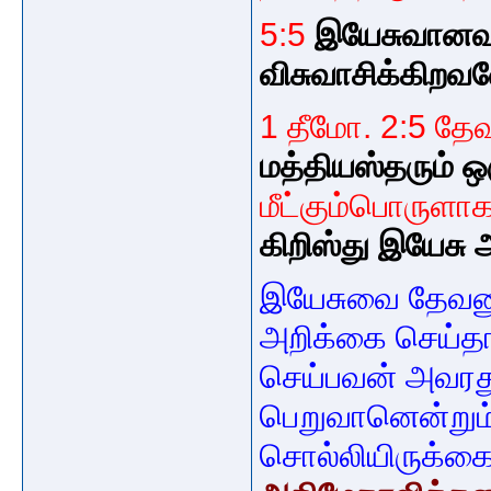
5:5
இயேசுவானவ
விசுவாசிக்கிறவ
1 தீமோ. 2:5 தே
மத்தியஸ்தரும் 
மீட்கும்பொருளா
கிறிஸ்து இயேசு
இயேசுவை தேவனு
அறிக்கை செய்தா
செய்பவன் அவரது
பெறுவானென்றும
சொல்லியிருக்கை