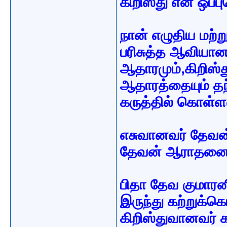
கிறிஸ்து என ஒப்ப
நான் எழுதிய மற்ற
பரிசுத்த ஆவியா
ஆதாரமும்,கிறிஸ
ஆதாரத்தையும் தந
கருத்தில் கொள்ள
எசுவானவர் தேவன்
தேவன் ஆராதனைக
பிதா தேவ குமாரன
இருந்து கற்றுக்க
கிறிஸ்துவானவர் க