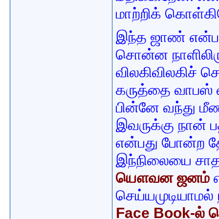
மாற்றிக் கொள்கி
இந்த ஜாண் என்பவ
சொன்ன நாளிலிரு
விலகிவிலகிச் ச
கருத்தை வாபஸ் வ
பின்னே வந்து மீண
இவருக்கு நான் 
என்பது போன்ற த
இந்நிலையை சாத
யௌவன ஜனம்
எ
செய்யமுடியாமல்
Face Book-ல்