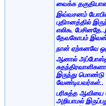
வைக்க தகுதியான
இவ்வசனம் யோபின்
புதிஈனத்தில் இரு
எலிகூ பேசினதே..
தேவகோபம் இவன் 
நான் ஏற்கனவே ஒர
ஆனால் அப்போஸ்தல
சுதந்திரவாளிகள
இருந்து மொண்டு
வேண்டியவர்கள்..
பரிசுத்த ஆவியை 
அறியாமல் இருப்பது