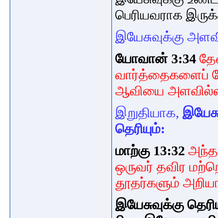
பெரியவராக
இருக்
இயேசுவுக்கு அள
யோவான் 3:34
தே
வார்த்தைகளைப் பே
ஆவியை அளவில்லாம
இறுதியாக,
இயேசு
தெரியும்:
மாற்கு 13:32
அந்த
ஒருவர் தவிர மற்
தூதர்களும் அறியா
இயேசுவுக்கு தெர