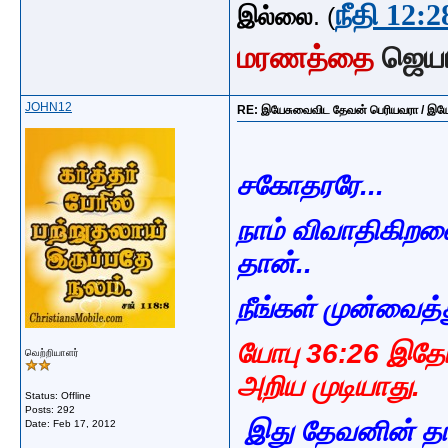
நீதி 12:2
இல்லை
. (
மரணத்தை
ஜெய
JOHN12
RE: இயேசுவைவிட தேவன் பெரியவரா / இயே
சகோதரரே...
நாம் விவாதிகிறவ
தான்..
நீங்கள் முன்வைத
யோபு 36:26 இதோ
வெற்றியாளர்
அறிய முடியாது.
Status: Offline
Posts: 292
இது தேவனின் தாச
Date:
Feb 17, 2012