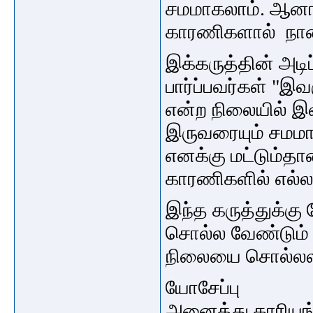
சமமாகலாம். ஆனா
காரணிகளால் நான்
இக்கருத்தின் அடிப
பார்ப்பவர்கள் "இ
என்ற நிலையில் இவ
இருவரையும் சமமாக
எனக்கு மட்டும்தா
காரணிகளில் எல்லா
இந்த கருத்துக்க
சொல்ல வேண்டும் 
நிலையை சொல்லல
யோசேப்பு
அனைத்து காரியங்