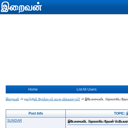
இறைவன்
Home
List All Users
இறைவன்
->
தளத்தின் நோக்கமும் எமது விசுவாசமும்!
->
இயேசுவைவிட பிதாவாகிய தேவன
Post Info
TOPIC: இ
SUNDAR
இயேசுவைவிட பிதாவாகிய தேவன் பெரியவரா