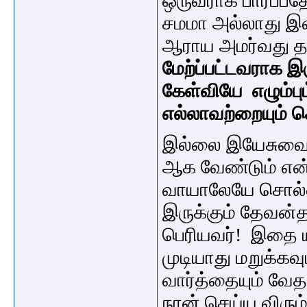
ஒருவராக பார்ப்பத
சமமா அல்லாது இவ
ஆராய அமர்வது த
மேற்ப்பட்டவராக 
கேள்வியே எழும்பு
எல்லாவற்றையும் 
இல்லை இயேசுவை
ஆக வேண்டும் என
வாயாலேயே சொல்வத
இருக்கும் தேவன்த
பெரியவர்! இதை யா
முடியாது மறுக்கவு
வார்த்தையும் வே
நான் செய்ய விரும