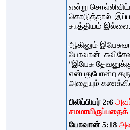
என்று
சொல்லி
விட
கொடுத்தால் இப்ப
சாத்தியம் இல்ல
ஆகினும் இயேசுவ
யோவான் சுவிசேஷ
"இயேசு தேவனுக்
என்பதுபோன்ற கரு
அதையும் கணக்கி
பிலிப்பியர் 2:6
அவர
சமமாயிருப்பதைக்
யோவான் 5:18
அவ