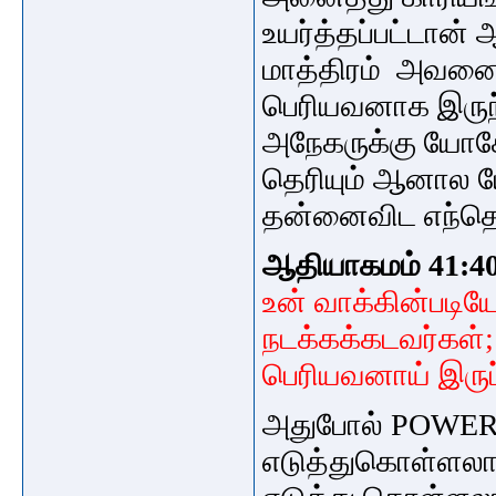
உயர்த்தப்பட்டான்
மாத்திரம் அவனை
பெரியவனாக இருந்த
அநேகருக்கு யோசேப
தெரியும்
ஆனால யோச
தன்னைவிட எந்தெந
ஆதியாகமம் 41:4
உன் வாக்கின்படிய
நடக்கக்கடவர்கள்; 
பெரியவனாய் இருப
அதுபோல் POWER
எடுத்துகொள்ளலாம