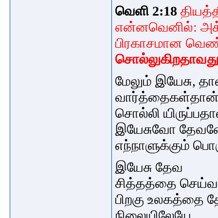
வெளி 2:18
தியத்
என்னவெனில்: அக
பிரகாசமான வெண
சொல்லுகிறதாவத
மேலும் இயேசு, தா
வார்த்தைகள்தான் க
சொல்லி யிருப்பதா
இயேசுவோ தேவனோ 
எந்நாளுக்கும் பொ
இயேசு தேவ
சித்தத்தை செய்வத
பிறகு உலகத்தை 
நிலையிலேயே