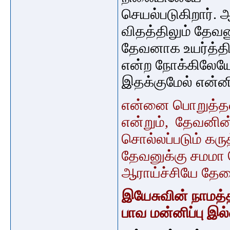
செயல்படுகிறார்.
ஆ
விதத்திலும்
தேவன
தேவனாக உயர்த்தி
என்ற நோக்கிலேயே
இதக்குமேல் என்
என்னை பொறுத்த
என்றும், தேவனின
சொல்லப்படும்
கர
தேவனுக்கு சமமா 
ஆராய்ச்சியே தேவ
இயேசுவின் நாமத்தி
பாவ மன்னிப்பு இல