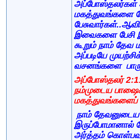
அப்போஸ்தலர்கள் ஆ
மகத்துவங்களை ப
பேசுவார்கள்..ஆவி
இவைகளை பேசி இ
கூறும் நாம் தேவ
அப்படியே முயற்சிக
வசனங்களை பாருங
அப்போஸ்தலர் 2:11
நம்முடைய பாஷை
மகத்துவங்களைப் 
நாம் தேவனுடைய 
இருப்போமானால் 
அர்த்தம் கொள்ப