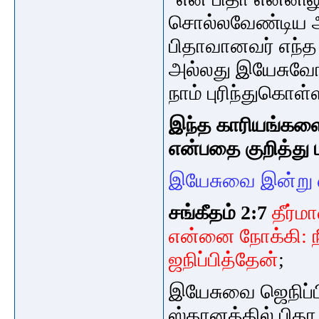
சொல்லவேண்டிய அ
பிதாவானவர் எந்
அல்லது இயேசுவ
நாம் புரிந்துகொள்
இந்த காரியங்களை
என்பதை குறித்து ப
இயேசுவை இன்று எ
சங்கீதம் 2:7
தீர்
என்னை நோக்கி: ந
ஜநிப்பித்தேன்
;
இயேசுவை ஜெநிப்ப
ஸ்தானத்தில்
பிதா