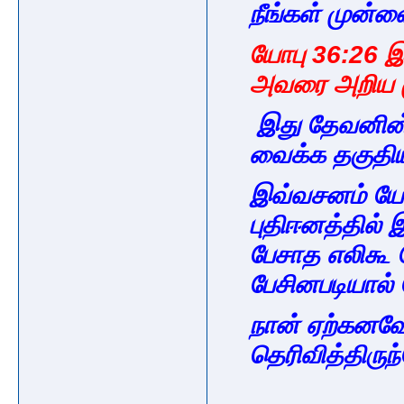
நீங்கள் முன்
யோபு 36:26 இ
அவரை அறிய ம
இது தேவனின் 
வைக்க தகுதி
இவ்வசனம் யோப
புதிஈனத்தில் 
பேசாத எலிகூ 
பேசினபடியால்
நான் ஏற்கனவ
தெரிவித்திருந்