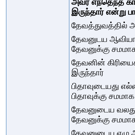
அவர் எந்தெந்த கா
இருந்தார் என்று பா
தேவத்துவத்தில் 
தேவனுடய ஆவியான
தேவனுக்கு
சமமா
தேவனின் கிரிய
இருந்தார்
பிதாவுடையது எல
பிதாவுக்கு சமமாக
தேவனுடைய வலது பா
தேவனுக்கு சமமாக 
தேவனுடைய ஏழு ஆ