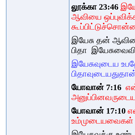
லூக்கா 23:46
இயே
ஆவியை ஒப்புவிக்க
கூப்பிட்டுச்சொன்ன
இயேசு தன் ஆவியை
பிதா இயேசுவைவிட
இயேசுவுடைய உபதே
பிதாவுடையதுதான
யோவான் 7:16
என
அனுப்பினவருடையத
யோவான் 17:10
எ
உம்முடையவைகள்
இயேசுவுக்கு உண்