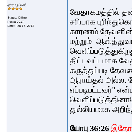
மூத்த உறுப்பினர்
வேதாகமத்தில் தன
Status: Offline
சரியாக புரிந்துக
Posts: 2017
Date:
Feb 17, 2012
காரணம் தேவனின் 
மற்றும் ஆள்த்துவங
வெளிப்படுத்துகி
திட்டவட்டமாக வேத
கருத்துப்படி தே
ஆராய்தல்
அல்ல. 
எப்படிபட்டவர்"
என
வெளிப்படுத்தின
துல்லியமாக அறிந
யோபு 36:26
இதோ,