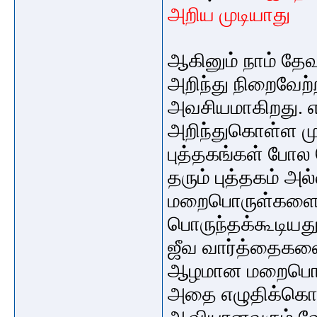
அறிய முடியாது
ஆகினும் நாம் தே
அறிந்து நிறைவே
அவசியமாகிறது. 
அறிந்துகொள்ள மு
புத்தகங்கள் போல
தரும் புத்தகம் அல
மறைபொருள்களை கொ
பொருந்தக்கூடியது
ஜீவ வார்த்தைகளை
ஆழமான
மறைபொர
அதை எழுதிக்கொட