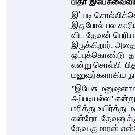
பிதா இயேசுவைவிட
இப்படி சொல்லிக
இதுபோல் பல கார
விட தேவன் பெரி
இருக்கிறார். அத
ஒப்புக்கொண்டு த
என்று சொல்லி ப
மனுஷர்களாகிய
ந
"இயேசு மனுஷனாக
அப்படியல்ல" என்ற
மரித்து உயிர்த்
என்றோ
தேவனுக்க
தேவ குமாரன் என