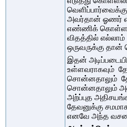
எடுத்து கொள்ளலா
வெளிப்பார்வைக்
அவர்தான்
ஓணர் 
எண்ணிக் கொள்ள
விதத்தில் எல்லாம்
ஒருவருக்கு தான் த
இதன் அடிப்படையில
உள்ளவராகவும் த
சொன்னதாலும் தேவ
சொன்னதாலும் அவ
அற்ப்புத அதிசயங
தேவனுக்கு சமமாக
எனவே அந்த வசன