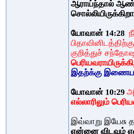
ஆராய்ந்தால் ஆண
சொல்லியிருக்கிறார
யோவான் 14:28
ந
பிதாவினிடத்திற்
குறித்துச் சந்தோஷ
பெரியவராயிருக்கிற
இதற்க்கு இணை
யோவான் 10:29
அ
எல்லாரிலும் பெரிய
இவ்வாறு இயேசு
என்னை விடவும் எ