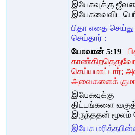
இயேசுவுக்கு ஜீவ
இயேசுவைவிட பெரி
பிதா எதை செய்த
செய்தார் :
யோவான் 5:19
ப
காண்கிறதெதுவோ,
செய்யமாட்டார்; 
அவைகளைக் குமாரன
இயேசுவுக்கு
திட்டங்களை வகுத
இருந்ததன்
மூலம்
இயேசு மரித்தபின