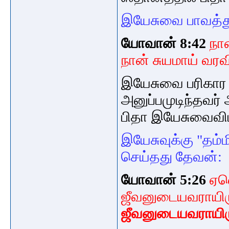
இயேசுவை பாவத்து
யோவான் 8:42
நான
நான் சுயமாய் வர
இயேசுவை பரிகார 
அனுப்பமுடிந்தவர்
பிதா இயேசுவைவிட
இயேசுவுக்கு "தம்
செய்தது
தேவன்
யோவான் 5:26
ஏன
ஜீவனுடையவராயிர
ஜீவனுடையவராயிருக