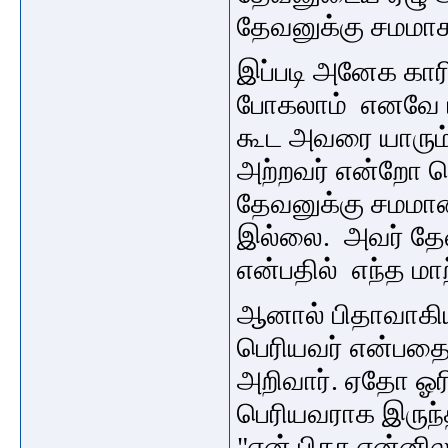
தேவனுக்கு சமமாக
இப்படி அனேக கா
போகலாம் எனவே
கூட அவரை யாரும
அற்றவர் என்றோ ச
தேவனுக்கு சமமான
இல்லை. அவர் தே
என்பதில் எந்த மாற
ஆனால் பிதாவாக
பெரியவர் என்பத
அறிவார். ஏதோ ஓர
பெரியவராக இருந்
"என் பிதா என்னில