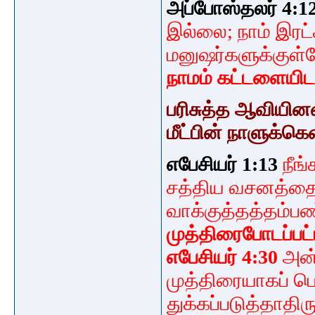
அப்போஸ்தலர் 4:1
இல்லை; நாம் இரட்ச
மனுஷர்களுக்குள
நாமம் கட்டளையிட
பரிசுத்த ஆவியி
மீட்பின் நாளுக்க
எபேசியர் 1:13
நீங
சத்திய வசனத்தைக
வாக்குத்தத்தம்ப
முத்திரைபோடப்பட்ட
எபேசியர் 4:30
அன்ற
முத்திரையாகப் ப
துக்கப்படுத்தாதிர