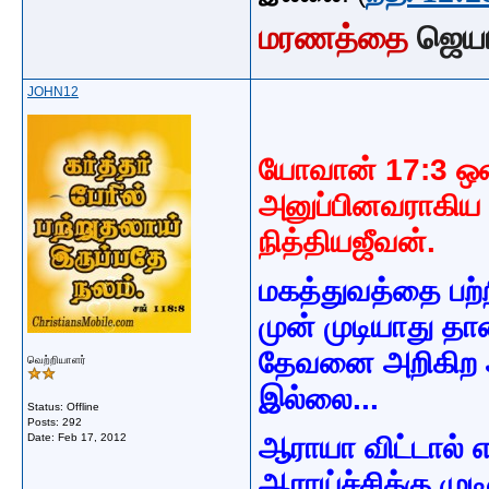
மரணத்தை
ஜெய
JOHN12
யோவான் 17:3 ஒன்
அனுப்பினவராகிய 
நித்தியஜீவன்.
மகத்துவத்தை பற்ற
முன் முடியாது தா
தேவனை அறிகிற அ
வெற்றியாளர்
இல்லை...
Status: Offline
Posts: 292
Date:
Feb 17, 2012
ஆராயா விட்டால் எ
ஆராய்ச்சிக்கு ம