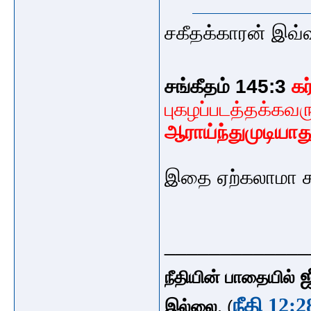
சகீதக்காரன் இவ்
சங்கீதம் 145:3
கர
புகழப்படத்தக்கவரு
ஆராய்ந்துமுடியாத
இதை ஏற்கலாமா
_____________
ஜ
நீதியின் பாதையில்
நீதி 12:2
இல்லை
. (