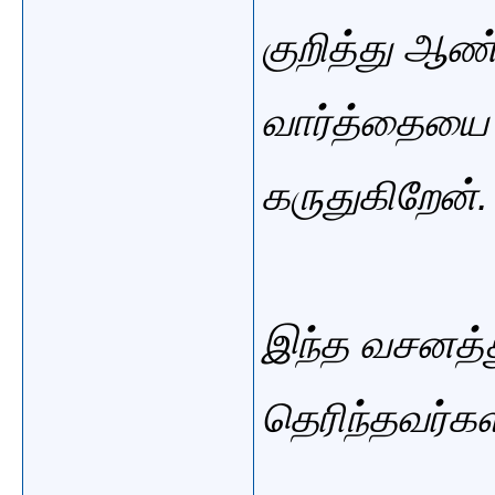
குறித்து ஆண
வார்த்தையை 
கருதுகிறேன
இந்த வசனத்த
தெரிந்தவர்க