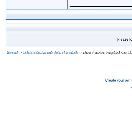
_____________
Please lo
இறைவன்
->
கேள்வி/பதில்கள்/வசனம் பற்றிய சந்தேகங்கள்.
->
உள்ளவன் எவனோ அவனுக்குக் கொடுக்கப
Create your ow