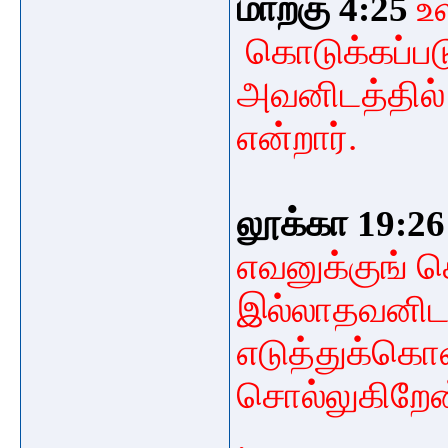
மாற்கு 4:25
உ
கொடுக்கப்பட
அவனிடத்தில் 
என்றார்.
லூக்கா 19:26
எவனுக்குங்
க
இல்லாதவனிடத்
எடுத்துக்கொள்
சொல்லுகிறேன
.