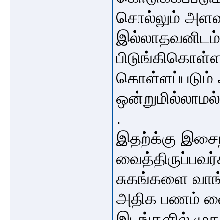
சொல்லும் அளவ
இல்லாதவனிடம்
பிடுங்கிகொள்ளப
கொள்ளப்படும்
ஒன்றுமில்லாமல
.
இதற்க்கு இசைந
வைத்திருப்பவர்
சுகங்களை வாங்க
அதிக பணம் வை
இடங்களில் முதல