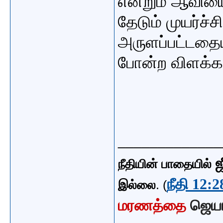
என்றும் ஆவிய
தேடும் முயர்ச்
அருளப்பட்டதை
போன்ற விளக்கம்
_____________
ஜ
நீதியின் பாதையில்
நீதி 12:2
இல்லை
. (
மரணத்தை
ஜெய