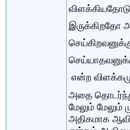
விளக்கியதோட
இருக்கிறதோ அ
செய்கிறவனுக்கு
செய்யாதவனுக்
என்ற விளக்கமு
அதை தொடர்ந்த
மேலும் மேலும் 
அதிகமாக ஆவிய