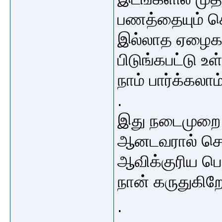
பணத்தையும் சொ
இல்லாத ஏழைகள
பிடுங்கபட்டு 
நாம் பார்க்கலாம்
.
இது நடைமுறை 
ஆனடவரால் சொல
ஆவிக்குரிய பொ
நான் கருதுகி
.