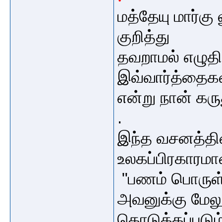
மத்தேயு மார்க
குறித்து
தவறாமல் எழுத
இவ்வார்த்தைகள
என்று நான் கர
.
இந்த வசனத்தின
உலகப்பிரகாரமா
"பணம் பொருள
அவனுக்கு மேல
கொடுக்கப்படும