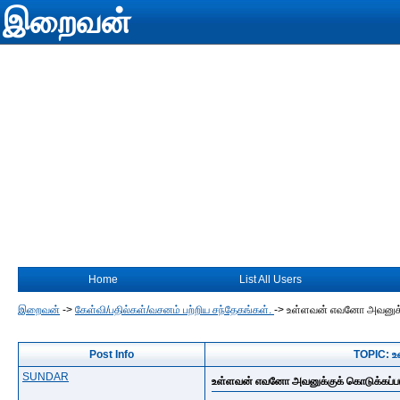
இறைவன்
Home
List All Users
இறைவன்
->
கேள்வி/பதில்கள்/வசனம் பற்றிய சந்தேகங்கள்.
->
உள்ளவன் எவனோ அவனுக்கு
Post Info
TOPIC: உ
SUNDAR
உள்ளவன் எவனோ அவனுக்குக் கொடுக்கப்பட