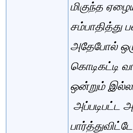
மிகுந்த ஏழை
சம்பாதித்து
அதேபோல் ஒர
கொடிகட்டி வா
ஒன்றும் இல்ல
அப்படிபட்ட 
பார்த்துவிட