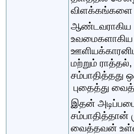
விளக்கங்களை ப
ஆண்டவராகிய 
உவமைகளாகிய வ
ஊளியக்காரனிட
மற்றும் ராத்த
சம்பாதித்தது ஒ
புதைத்து வைத
இதன் அடிப்படை
சம்பாதித்தான் 
வைத்தவன் உள்