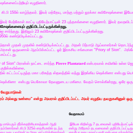
ஷங்களைப்பற்றியும் எழுதினார்.
.பி 150ல் வாழ்ந்தவர். இவர் மத்தேயு, மாற்கு மற்றும் லூக்கா சுவிசேஷங்களை இயேசுவ
ல் இவர் மேற்கோள் காட்டி புதியேற்பாட்டின் 23 புத்தகங்களை எழுதினார். இவர் தவறவி
விசேஷங்களையும் குறிப்பிடப்பட்டிருக்கின்றது.
5ஐ சார்ந்தது. இதிலும் 23 சுவிசேஷங்கள் குறிப்பிடப்பட்டிருக்கின்றது.
950ல் கண்டுபிடிக்கப்பட்டது.
ுதான் முதன் முதலில் கண்டுபிடிக்கப்பட்டது. அதன் பிற்பாடு ஆய்வாளர்கள் தொடர்ந்
ஸ் அரசன் ஒருவனால் ஆரம்பிக்கப்பட்ட ஓர் இரகசிய சங்கமான "Priory of Sion". அங
கப்பட்டது.
 of Sion" பிரான்ஸ் நாட்டை சார்ந்த
Pierre Plantatard
என்பரவால் சவிஸில் உள்ள ஜெ
குறிக்கவில்லை
.
் கட்டப்பட்டிருந்த மகா பரிசுத்த ஸ்தலத்தில் வந்து இறங்கிய ஷெக்கினா என்ப
ஷெக்கினா என்பது யெகோவா தேவனுடைய மகிமை. வேதம் சொல்கின்றது, ஒரே ஒரு கட
ள வேறுபாடுகள்
ாரம் அல்லது உண்மை" என்று அவரால் குறிப்பிடப்பட்ட அவர் எழுதிய தவறுகளினுள் ஒரு
வேதாகமம்
மாபெரும் தீர்க்கதரிசியாகத்தான் ஆதி
இயேசு கிறிஸ்து 7 தடவைகள் புதியேற்பாட்டில்
நம்பினார்கள்.கி.பி 325ல் நைசீயாவில் நடந்த
என்று அநேகம் தடவவைகள் குறிப்பிடப்பட்டிருக்
ன்மை உடையவரென்;று பிரகடனப்படுத்தினார்கள்.
நைசீயா சபை காலப்பகுதி என்பதை ஏற்றுக்க