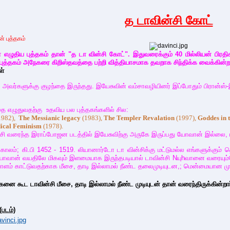
த டாவின்சி கோட்
தகம்
 எழுதிய புத்தகம் தான் "த டா வின்சி கோட்". இதுவரைக்கும் 40 மில்லியன் பிரதிக
ுத்தகம் அநேகரை கிறிஸ்தவத்தை பற்றி வித்தியாசமாக தவறாக சிந்திக்க வைக்கின்
ள்
வர்களுக்கு குழந்தை இருந்தது. இயேசுவின் வம்சாவழியினர் இப்போதும் பிரான்ஸ்-இ
்தை எழுதுவதற்கு உதவிய பல புத்தகங்களில் சில:
1982),
The Messianic
legacy
(1983),
The Templer
Revalation
(1997),
Goddes in 
dical Feminism
(1978).
சி வரைந்த இராப்போஜன படத்தில் இயேசுவிற்கு அருகே இருப்பது யோவான் இல்லை,
ாலம்; கி.பி 1452 - 1519. லியானார்டோ டா வின்சிக்கு மட்டுமல்ல எங்களுக்கும் தெர
ு. யோவான் வயதிலே மிகவும் இளமையாக இருந்தபடியால் டாவின்சி Nயுhவானை வரையும்
ம் காட்டுவதற்காக மீசை, தாடி இல்லாமல் நீண்ட தலைமுடியுடன,; மென்மையான ம
கூட டாவின்சி மீசை, தாடி இல்லாமல் நீண்ட முடியுடன் தான் வரைந்திருக்கின்றார
படம்)