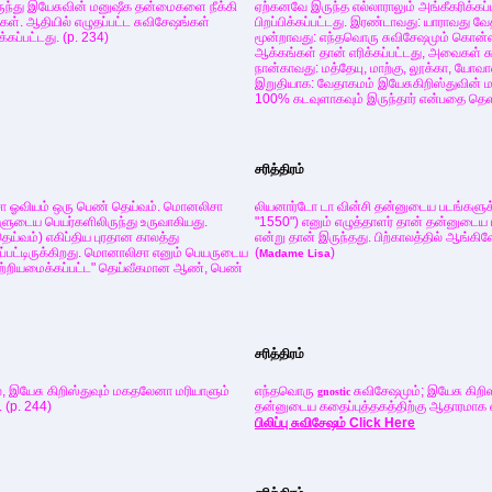
ிருந்து இயேசுவின் மனுஷீக தன்மைகளை நீக்கி
ஏற்கனவே இருந்த எல்லாராலும் அங்கீகரிக்கப்
ள். ஆதியில் எழுதப்பட்ட சுவிசேஷங்கள்
பிறப்பிக்கப்பட்டது. இரண்டாவது: யாராவது வ
க்கப்பட்டது. (p. 234)
மூன்றாவது: எந்தவொரு சுவிசேஷமும் கொன்ஸ
ஆக்கங்கள் தான் எரிக்கப்பட்டது, அவைகள் ச
நான்காவது: மத்தேயு, மாற்கு, லூக்கா, யோவ
இறுதியாக: வேதாகமம் இயேசுகிறிஸ்துவின் 
100% கடவுளாகவும் இருந்தார் என்பதை தெள
சரித்திரம்
சா ஓவியம் ஒரு பெண் தெய்வம். மொனலிசா
லியனார்டோ டா வின்சி தன்னுடைய படங்களு
களுடைய பெயர்களிலிருந்து உருவாகியது.
"1550") எனும் எழுத்தாளர் தான் தன்னுடைய ப
்வம்) எகிப்திய புரதான காலத்து
என்று தான் இருந்தது. பிற்காலத்தில் ஆங்கி
கப்பட்டிருக்கிறது. மொனாலிசா எனும் பெயருடைய
(
)
Madame
Lisa
மாற்றியமைக்கப்பட்ட" தெய்வீகமான ஆண், பெண்
சரித்திரம்
, இயேசு கிறிஸ்துவும் மகதலேனா மரியாளும்
எந்தவொரு
சுவிசேஷமும்; இயேசு கிற
gnostic
 (p. 244)
தன்னுடைய கதைப்புத்தகத்திற்கு ஆதாரமாக எ
பிலிப்பு சுவிசேஷம் Click Here