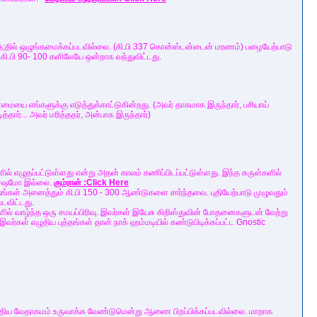
தில் ஒழுங்கமைக்கப்படவில்லை. (கி.பி 337 கொன்ஸ்டன்டைன் மரணம்) பழையேற்பாடு
 கி.பி 90- 100 களிலேயே ஒன்றாக வந்துவிட்டது.
்மையை எங்களுக்கு எடுத்துக்காட்டுகின்றது. (அவர் தாகமாக இருந்தார், பசியாய்
த்தார்... அவர் மரித்ததர், அன்பாக இருந்தார்)
களில் எழுதப்பட்டுள்ளது என்று அதன் காலம் கணிப்பிடப்பட்டுள்ளது. இந்த சுருள்களில்
சேஷமோ இல்லை.
கும்ரான் :Click Here
ேஷங்கள் அனைத்தும் கி.பி 150 - 300 ஆண்டுகளை சார்ந்தவை. புதியேற்பாடு முழுவதும்
டவிட்டது.
களில் வாழ்ந்த ஒரு சமயப்பிரிவு. இவர்கள் இயேசு கிறிஸ்துவின் போதனைகளுடன் வேற்று
ள் எழுதிய புத்தங்கள் தான் நாக் ஹம்மடியில் கண்டுபிடிக்கப்பட்ட Gnostic
ிய வேதாகமம் உருவாக்க வேண்டுமென்று ஆணை பிறப்பிக்கப்படவில்லை. மாறாக