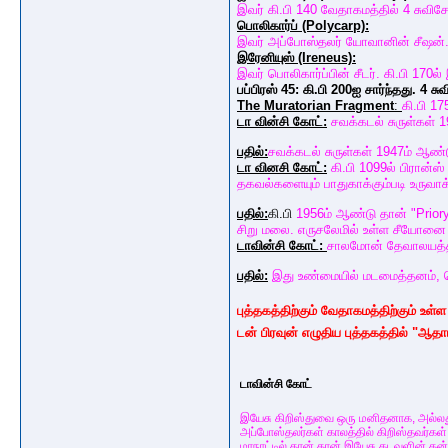
இவர் கி.பி 140 வேதாகமத்தில் 4 சுவிசே
பொலிகார்ப் (Polycarp):
இவர் அப்போஸ்தலர் யோவானின் சீஷன். கி
இரேனியுஸ் (Ireneus):
இவர் பொலிகார்ப்பின் சீடர். கி.பி 170
பப்பிரஸ் 45: கி.பி 200ஐ சார்ந்தது. 4 சு
The Muratorian Fragment
:
கி.பி 17
டா வின்சி கோட்:
சவக்கடல் சுருள்கள் 1
பதில்:
சவக்கடல் சுருள்கள் 1947ம் ஆண்ட
டா வினசி கோட்:
கி.பி 1099ல் பிரான்
தகவல்களையும் பாதுகாக்கும்படி உருவாக்
பதில்:
கி.பி
1956ம் ஆண்டு தான் "Priory
சிறு மலை. எருசலேமில் உள்ள சீயோனை 
டாவின்சி கோட்:
சாலமோன் தேவாலயத்தில
பதில்:
இது உண்மையில் மடமைத்தனம், 
புத்தகத்திற்கும் வேதாகமத்திற்கும் உள்
டன் பிரவுன் எழுதிய புத்தகத்தில் "ஆத
டாவின்சி கோட்
இயேசு கிறிஸ்துவை ஒரு மனிதனாக, அல்லது 
அப்போஸ்தலர்கள் காலத்தில் கிறிஸ்தவர்கள் 
மாநாட்டில் தான் தான் இயேசு கடவுளின் த