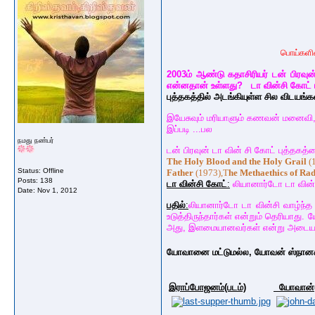
பொய்களின் புத்
2003ம் ஆண்டு கதாசிரியர் டன் பிரவுன்
என்னதான் உள்ளது? டா வின்சி கோட் ப
புத்தகத்தில் அடங்கியுள்ள சில விடயங்க
இயேசுவும் மரியாளும் கணவன் மனைவி, அ
இப்படி ...பல
நமது நண்பர்
டன் பிரவுன் டா வின் சி கோட் புத்தகத
T
he Holy Blood
and the Holy Grail
(
Status: Offline
Father
(1973),T
he Methaethics
of Ra
Posts: 138
டா வின்சி கோட்
:
லியானார்டோ டா வின்
Date:
Nov 1, 2012
பதில்
:
லியானார்டோ டா வின்சி வாழ்ந்த க
உடுத்திருந்தார்கள் என்றும் தெரியாத
அது, இளமையானவர்கள் என்று அடையாள
யோவானை மட்டுமல்ல, யோவன் ஸ்நானகனை 
இராப்போஜனம்(படம்)
யோவான்(