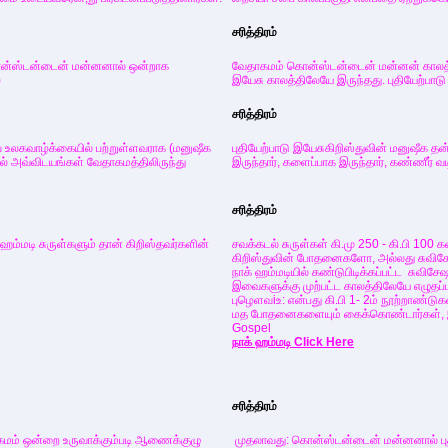
சரித்திரம்
கொன்ஸ்டன்டைன் மன்னனால் ஒன்றாக
வேதாகமம் கொன்ஸ்டன்டைன் மன்னன் காலத்;
)
இயேசு காலத்திலேயே இருந்தது. புதியேற்பாடு
சரித்திரம்
ை உலகவாழ்க்கையில் பற்றுள்ளவராக (மனுஷீக
புதியேற்பாடு இயேசுகிறிஸ்துவின் மனுஷீக தன
ால் அவ்விடயங்கள் வேதாகமத்திலிருந்து
இருந்தார், களைப்பாக இருந்தார், கண்ணீர் வடி
சரித்திரம்
க் ஹம்மடி சுருள்களும் தான் கிறிஸ்தவர்களின்
சவக்கடல் சுருள்கள் கி.மு 250 - கி.பி 100 
கிறிஸ்துவின் போதனைகளோ, அல்லது சுவி
நாக் ஹம்மடியில் கண்டுபிடிக்கப்பட்ட சுவிச
இவைகளுக்கு முற்பட்ட காலத்திலேயே எழுதப்ப
புழெளவiஉ: என்பது கி.பி 1- 2ம் நூற்றாண்டு
மத போதனைகளையும் கைக்கொண்டார்கள், இவர்க
Gospel
நாக் ஹம்மடி Click Here
சரித்திரம்
மம் ஒன்றை உருவாக்கும்படி ஆணைக்குழு
முதலாவது: கொன்ஸ்டன்டைன் மன்னனால் புத