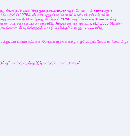
ுந்து தோன்றவில்லை. அதற்கு மாறாக
எனும் சொல் தான்
எனும்
Jehovah
YHWH
் பெயர் கி.பி 1278ல்; ஸ்பானிய துறவி ரேய்மொன்ட் மான்டினி என்பவர் எபிரேயு
ல பகுதிகளை மொழி பெயர்த்ததர். அவர்தான்
எனும் பொயரை
என்று
YHWH
Iéhouah
என்பவர் தன்னுடைய புஸ்தகத்திலே
என்று எழுதினார். கி.பி 1530 அளவில்
nus
Jehova
 ஆகமங்களையும் ஆங்கிலத்தில் மொழி பெயர்க்கும்பொழுது
என்று
Jehova
தந்தை என்று. டன் பிரவுன் எத்தனை பொய்களை இணைத்து எழுதினாலும் வேதம் உண்மை. அது
றிஸ்து''
தளத்திலிருந்து இத்தளத்தில் பதிவிடுகிறேன்.