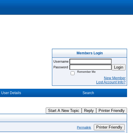
Members Login
Username
Login
Password
Remember Me
New Member
Lost Account Info?
User Details
Search
Start A New Topic
Reply
Printer Friendly
Printer Friendly
Permalink