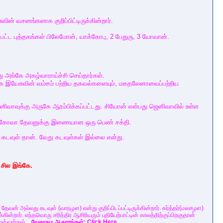
ின் வசனங்களாக குறிப்பிட்டிருக்கின்றார்.
டப்பட்ட புத்தகங்கள் பிலேமோன், யாக்கோபு, 2 பேதுரு, 3 யோவான்.
து அங்கே அகழ்வாராய்ச்சி செய்தார்கள்.
்கே இயேசுவின் வம்சம் பற்றிய தகவல்களையும், மகதலேனாவைப்பற்றிய
னிவாவுக்கு அருகே ஆரம்பிக்கப்பட்டது. சியோன் என்பது ஜெனிவாவில் உள்ள
து யெகோவா தேவனுக்கு இணையான ஒரு பெண் சக்தி.
வுள் தான். வேறு கடவுள்கள் இல்லை என்று.
 சில இங்கே.
 தேவன் அல்லது கடவுள் (வாநழள) என்று குறிப்பிடப்பட்டிருக்கின்றார். கர்த்தர்(மலசழள)
கின்றார். எந்தவொரு சரித்திர ஆசிரியரும் புதியேற்பாட்டின் காலத்திற்குப்பிறகுதான்
ொள்வார்கள்.
வேதாகம ஆதாரங்கள்: Click Here