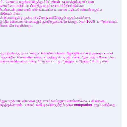
பட்ட வேதாகம பகுதிகளிலிருந்து 50 பிரதிகள் உருவாக்கும்படி கட்டளை
ேதாகமத்தை மாற்றி அலங்கரித்து எழுதியதாக சரித்திரம் இல்லை.
்டன்டைன் மன்னனால் எரிக்கப்படவில்லை. மாறாக ஆரியுஸ் என்பவர் எழுதிய
ுவிசேஷம் அல்ல.
ான் இவைகளுக்கு முன்பு எந்தவொரு சுவிசேஷமும் எழுதப்படவில்லை.
மனுஷீக தன்மைகளை எங்களுக்கு எடுத்துக்காட்டுகின்றது. அவர் 100% மனிதனாகவும்
ிவாக விளக்குகின்றது..
க்கு எந்தவொரு தலையங்கமும் கொடுக்கவில்லை. ஜோர்ஜியோ வசாரி (
georgio
vasari
ுத்தகத்தில் மொன லிசா என்று படத்திற்கு பெயர் சூட்டினார். ஆரம்பத்தில்
Monna Lisa
லேயர்களால்
என்று அழைக்கப்பட்டது. அதனுடைய அர்த்தம்: சீமாட்டி லிசா
MonaLisa
ிஸ்து மகதலேனா மரியாளை திருமணம் செய்ததாக சொல்லவில்லை. டன் பிரவுன,;
டுத்துக்கொண்ட வசனம். பிலிப்பு சுவிசேஷத்தில் உள்ள
companion
எனும் வார்த்தை..