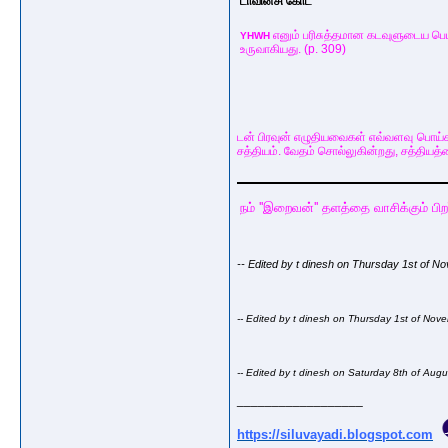
டாவின்சி கோட்
எனும் பரிசுத்தமான கடவுளுடைய பெ
YHWH
உருவாகியது. (p. 309)
டன் பிரவுன் எழுதியவைகள் எவ்வளவு பொய்க
சத்தியம். வேதம் சொல்லுகின்றது, சத்தியத்
நம் ''இறைவன்'' தளத்தை வாசிக்கும் 
-- Edited by t dinesh on Thursday 1st of 
-- Edited by t dinesh on Thursday 1st of No
-- Edited by t dinesh on Saturday 8th of Au
__________________
https://siluvayadi.blogspot.com