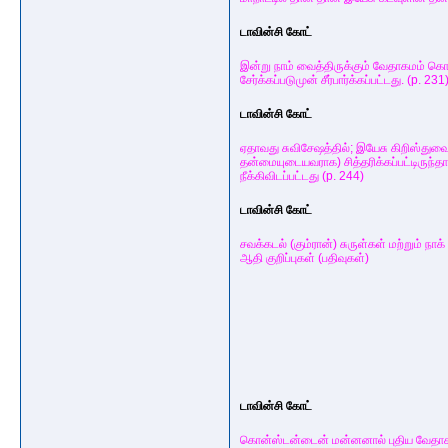
டாவின்சி கோட்
இன்று நாம் வைத்திருக்கும் வேதாகமம் 
சேர்க்கப்படுமுன் சீர்பார்க்கப்பட்டது. (p. 231
டாவின்சி கோட்
ஏதாவது சுவிசேஷத்தில்; இயேசு கிறிஸ்துவ
தன்மையுடையவராக) சித்தரிக்கப்பட்டிருந்த
நீக்கிவிடப்பட்டது (p. 244)
டாவின்சி கோட்
சவக்கடல் (கும்ரான்) சுருள்கள் மற்றும் நா
ஆதி குறிப்புகள் (பதிவுகள்)
டாவின்சி கோட்
கொன்ஸ்டன்டைன் மன்னனால் புதிய வேதாக