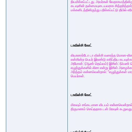
நியமிக்கப்பட்டது. அவர்கள் வேதாகமத்தில
கடவுளின் தன்மையுடையவராக சித்தரித்தார்க
மக்களிடத்திலிருந்து பறிக்கப்பட்டு தீயில் எரி
டாவின்சி கோட்
லியானார்டோ டா வின்சி வரைந்த மொன-லி
என்கின்ற பெயர் இரண்டு எகிப்திய கடவுள்
அமோன்: (ஆண் தெய்வம்) இசிஸ்: (பெண் தெய
எழுத்துக்களில் லிசா என்று இசிஸ் அழைக்
அர்த்தம் என்னவென்றால்: "எழுத்துக்கள் 
பெயர்கள்.
டாவின்சி கோட்
மிகவும் சங்கடமான விடயம் என்னவென்றால்
திருமணம் செய்ததாக டன் பிரவுன் கூறுவது.