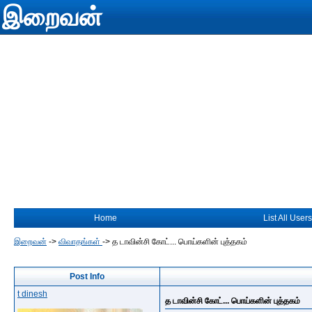
இறைவன்
Home
List All Users
இறைவன்
->
விவாதங்கள்
->
த டாவின்சி கோட்... பொய்களின் புத்தகம்
Post Info
t dinesh
த டாவின்சி கோட்... பொய்களின் புத்தகம்