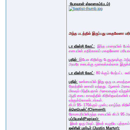
யோவான் ஸ்நானகம்(படம்)
அந்த படத்தில் இருப்பது மகதலேனா மரி
டா வின்சி கோட்
:
இந்த பாறையின் மேல்
சபையின் எதிர்காலம் மகதலேனா மரியாள
பதில்
:
இயேசு கிறிஸ்து பேதுருவுக்கு 
அவரே சபைக்கு மூலைக்கல்லாக இருக்கின
டா வின்சி கோட்
:
80 க்கும் மேற்பட்ட 
பதில்
:
உண்மையில் இது ஒரு மடமைத்தனமா
நேரத்தில் உலாவி வந்தது. ஆனால் அ
மிகவும் பிந்தியதால் அவைகளும் ஏற்று
ஆதி சபை காலத்தில் கிறிஸ்தவர்களின் 
ஏற்றுக்கொண்டார்கள்.
கி.பி 95- 170க்கும் முன்பு வாழ்ந்த க
க்ளெமென்ட்(Clement):
ரோமாபுரியிலிருந்த சபையில் கி.பி 95 அ
பப்பியாஸ்(Papias):
இவர் ஒரு பிஷப். இவர் எழுதிய புத்தக
ஜஸ்ரின் மார்டிர் (Justin Martyr):