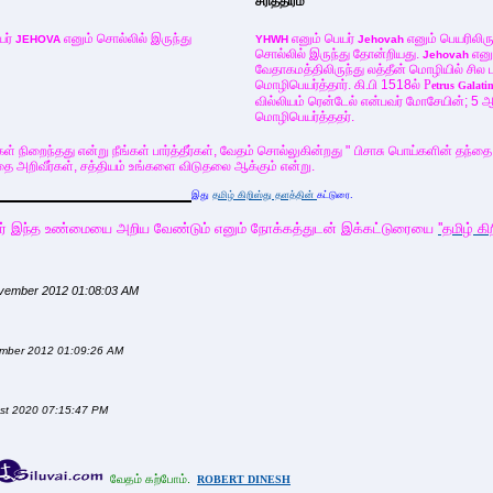
சரித்திரம்
யர்
எனும் சொல்லில் இருந்து
எனும் பெயர்
எனும் பெயரிலிர
JEHOVA
YHWH
Jehovah
சொல்லில் இருந்து தோன்றியது.
எனும
Jehovah
வேதாகமத்திலிருந்து லத்தீன் மொழியில் சி
மொழிபெயர்த்தார். கி.பி 1518ல்
P
etrus Galati
வில்லியம் ரென்டேல் என்பவர் மோசேயின்; 5
மொழிபெயர்த்ததர்.
ள் நிறைந்தது என்று நீங்கள் பார்த்தீர்கள், வேதம் சொல்லுகின்றது " பிசாசு பொய்களின் 
தை அறிவீர்கள், சத்தியம் உங்களை விடுதலை ஆக்கும் என்று.
இது
தமிழ் கிறிஸ்து தளத்தின்
கட்டுரை.
பிறர் இந்த உண்மையை அறிய வேண்டும் எனும் நோக்கத்துடன் இக்கட்டுரையை
''தமிழ் கி
November 2012 01:08:03 AM
vember 2012 01:09:26 AM
gust 2020 07:15:47 PM
வேதம் கற்போம்.
ROBERT DINESH