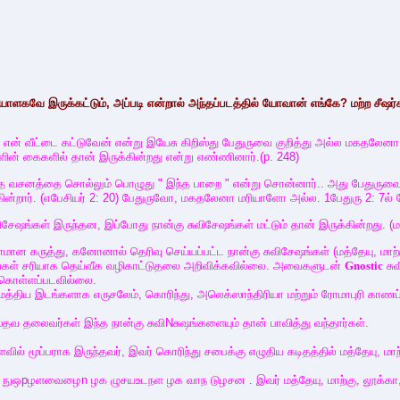
யாளகவே இருக்கட்டும், அப்படி என்றால் அந்தப்படத்தில் யோவான் எங்கே? மற்ற சீஷர
 என் வீட்டை கட்டுவேன் என்று இயேசு கிறிஸ்து பேதுருவை குறித்து அல்ல மகதலேன
ின் கைகளில் தான் இருக்கின்றது என்று எண்ணினார்.(p. 248)
அந்த வசனத்தை சொல்லும் பொழுது " இந்த பாறை " என்று சொன்னார்.. அது பேதுருவை க
்றார். (எபேசியர் 2: 20) பேதுருவோ, மகதலேனா மரியாளோ அல்ல. 1பேதுரு 2: 7ல் பே
சுவிசேஷங்கள் இருந்தன, இப்போது நான்கு சுவிசேஷங்கள் மட்டும் தான் இருக்கின்றது. 
ன கருத்து, கனோனால் தெரிவு செய்யப்பட்ட நான்கு சுவிசேஷங்கள் (மத்தேயு, மாற்க
வைகள் சரியாக தெய்வீக வழிகாட்டுதலை அறிவிக்கவில்லை. அவைகளுடன்
Gnostic
சுவ
க்கொள்ளப்படவில்லை.
மத்திய இடங்களாக எருசலேம், கொரிந்து, அலெக்ஸாந்திரியா மற்றும் ரோமாபுரி காணப்
ிறிஸ்தவ தலைவர்கள் இந்த நான்கு சுவிNசுஷங்களையும் தான் பாவித்து வந்தார்கள்.
ளவில் மூப்பராக இருந்தவர், இவர் கொரிந்து சபைக்கு எழுதிய கடிதத்தில் மத்தேயு, மா
ம் நுஒpழளவைழைn ழக ழுசயஉடநள ழக வாந டுழசன . இவர் மத்தேயு, மாற்கு, லூக்கா, யோவ