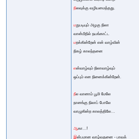
நி
லவுக்கு வழியமைத்தது.
ம
றுபடியும் அழகு நிலா
வான்மீதில் நயங்காட்ட
ம
றக்கின்றேன் என் வாழ்வின்
நிகழ் காலந்தனை
எ
ன்வாழ்வும் நிலாவாழ்வும்
ஒப்பும் என நினைக்கின்றேன்.
நீ
ல வானாம் பூமி மேலே
நானங்கு நிலாப் போலே
வாழுகின்ற காலத்திலே…
ஆ
கா…!
இ
ன்பமான வாழ்வதனை - பாவக்