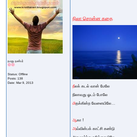
நிலா சொன்ன கதை
நமது நண்பர்
Status: Offline
Posts: 138
Date:
Mar 9, 2013
நீ
லக் கடல் வான் மேலே
நிலாவது ஓடம் போலே
மி
தக்கின்ற வேளையிலே…
ஆ
கா !
அ
வ்வின்பக் காட்சி கண்டு