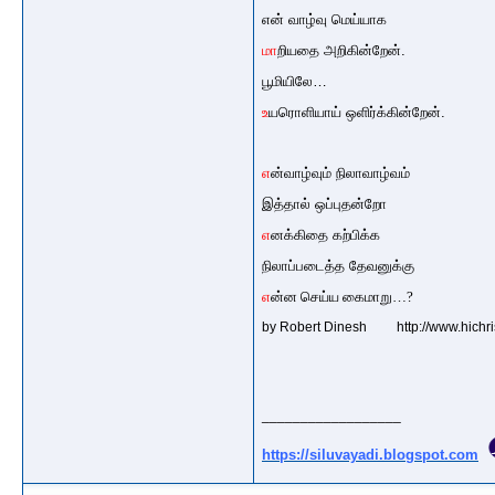
என் வாழ்வு மெய்யாக
மா
றியதை அறிகின்றேன்.
பூமியிலே…
உ
யரொளியாய் ஒளிர்க்கின்றேன்.
எ
ன்வாழ்வும் நிலாவாழ்வம்
இத்தால் ஒப்புதன்றோ
எ
னக்கிதை கற்பிக்க
நிலாப்படைத்த தேவனுக்கு
எ
ன்ன செய்ய கைமாறு…?
by Robert Dinesh
http://www.hichr
__________________
https://siluvayadi.blogspot.com