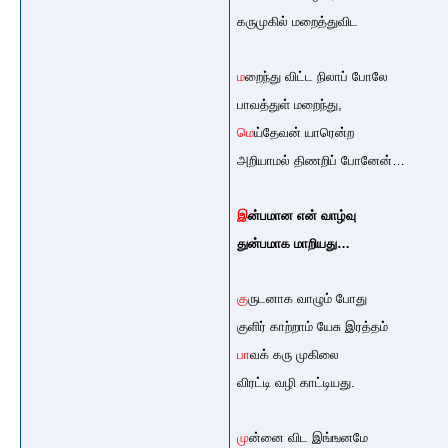
கருமுகில் மறைத்துவிட
ம
றைந்து விட்ட நிலாப் போலே
பாவத்துள் மறைந்து,
மெ
ய்தேவன் யாரென்ற
அறியாமல் திணறிப் போனேன்…
இ
ன்பமான என் வாழ்வு
துன்பமாக மாறியது…
கு
ருடனாக வாழும் போது
குளிர் காற்றாம் யேசு இரத்தம்
பா
வக் கரு முகிலை
விரட்டி வழி காட்டியது.
மு
ன்னை விட இங்ஙனமே