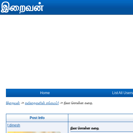
இறைவன்
Home
List All Users
இறைவன்
->
கவிதைகளின் சங்கமம்!
->
நிலா சொன்ன கதை
Post Info
t dinesh
நிலா சொன்ன கதை