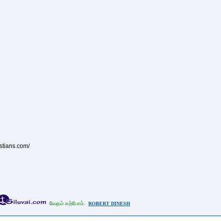
istians.com/
வேதம் கற்போம்.
ROBERT DINESH