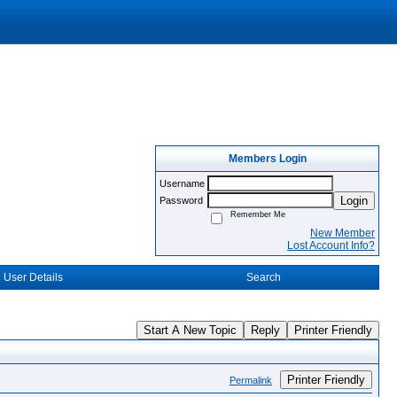
Members Login
Username
Login
Password
Remember Me
New Member
Lost Account Info?
User Details
Search
Start A New Topic
Reply
Printer Friendly
Printer Friendly
Permalink