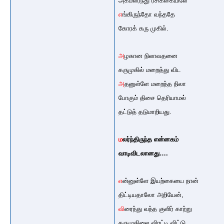
அகமலர்ந்து ரசிக்கையிலே
எ
ங்கிருந்தோ வந்ததே
கோரக் கரு முகில்.
அ
ழகான நிலாவதனை
கருமுகில் மறைத்து விட
அ
தனுள்ளே மறைந்த நிலா
போகும் திசை தெரியாமல்
தட்டுத் தடுமாறியது.
ம
லர்ந்திருந்த என்னகம்
வாடிவிடலானது….
எ
ன்னுள்ளே இயற்கையை நான்
திட்டியதாலோ அறியேன்,
வி
ரைந்து வந்த குளிர் காற்று
கருமுகிலை விரட்டி விட்டு