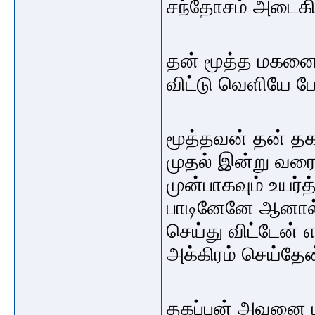
சந்தோசம் அடைகின
தன் மூத்த மகனை 
விட்டு வெளியே போ
மூத்தவன் தன் தகப
முதல் இன்று வரை
முன்பாகவும் உயர்த
பாடினேனே ஆனால் ந
செய்து விட்டேன் 
அக்கிரம் செய்தேன
தகப்பன் அவனை பா