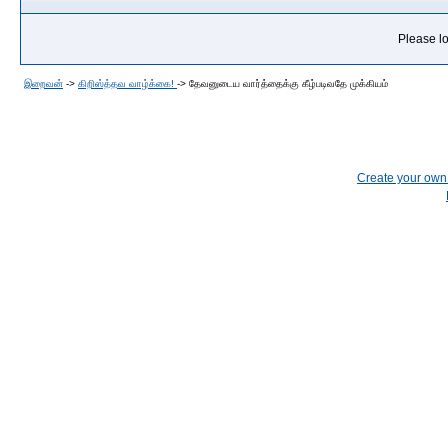
Please lo
இறைவன்
->
கிறிஸ்த்தவ வாழ்க்கை!
->
தேவனுடைய வார்த்தைக்கு கீழ்படிவதே முக்கியம்
Create your ow