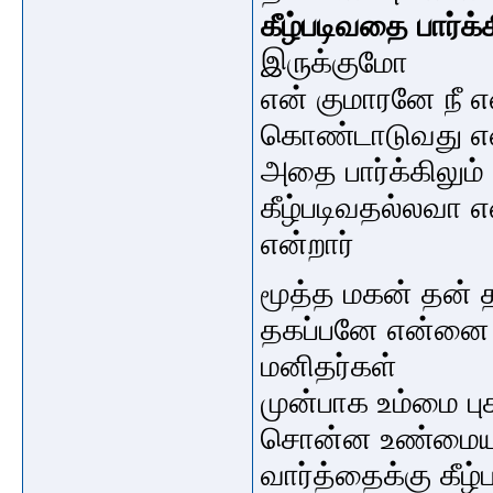
கீழ்படிவதை பார்க்
இருக்குமோ
என் குமாரனே நீ 
கொண்டாடுவது எ
அதை பார்க்கிலும்
கீழ்படிவதல்லவா 
என்றார்
மூத்த மகன் தன் 
தகப்பனே என்னை ம
மனிதர்கள்
முன்பாக உம்மை பு
சொன்ன உண்மையும்
வார்த்தைக்கு கீழ்