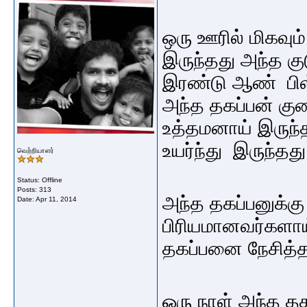
ஒரு ஊரில் மிகவும
இருந்தது அந்த குட
இரண்டு ஆண் பிள
அந்த தகப்பன் கு
உத்தமனாய் இருந்
உயர்ந்து இருந்தது
வெற்றியாளர்
Status: Offline
Posts: 313
அந்த தகப்பனுக்க
Date:
Apr 11, 2014
பிரியமானவர்களாய
தகப்பனை நேசித்த
ஒரு நாள் அந்த த