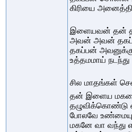
கிரியை அனைத்தில
இளையவன் தன் த
அவன் அவன் தகப
தகப்பன் அவனுக்க
உத்தமமாய் நடந்த
சில மாதங்கள் சென
தன் இளைய மகனை
தழுவிக்கொண்டு என
போலவே உண்மையும்
மகனே வா வந்து எ