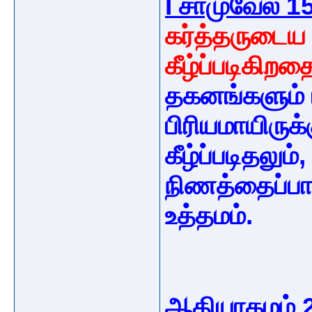
I சாமுவேல் 1
கர்த்தருடைய 
கீழ்ப்படிகிறதை
தகனங்களும் ப
பிரியமாயிருக
கீழ்ப்படிதலும
நிணத்தைப்பார
உத்தமம்.
ஆதியாகமம் 