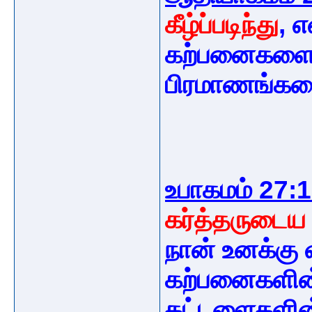
கீழ்ப்படிந்து
, 
கற்பனைகளையு
பிரமாணங்கள
உபாகமம் 27:
கர்த்தருடைய சத
நான் உனக்கு 
கற்பனைகளின்
கட்டளைகளின்