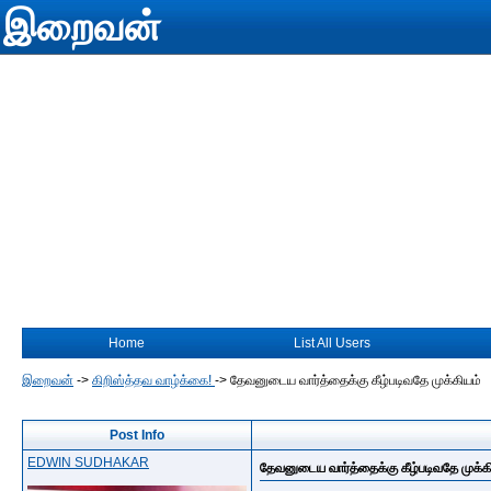
இறைவன்
Home
List All Users
இறைவன்
->
கிறிஸ்த்தவ வாழ்க்கை!
->
தேவனுடைய வார்த்தைக்கு கீழ்படிவதே முக்கியம்
Post Info
EDWIN SUDHAKAR
தேவனுடைய வார்த்தைக்கு கீழ்படிவதே முக்க