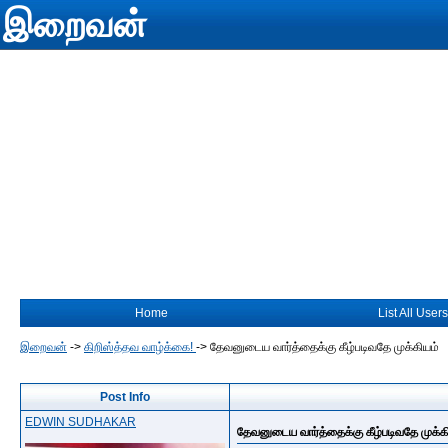
இறைவன்
Home
List All Users
இறைவன்
->
கிறிஸ்த்தவ வாழ்க்கை!
->
தேவனுடைய வார்த்தைக்கு கீழ்படிவதே முக்கியம்
Post Info
EDWIN SUDHAKAR
தேவனுடைய வார்த்தைக்கு கீழ்படிவதே முக்க