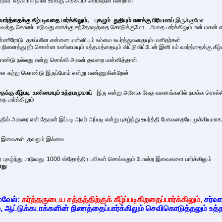
்றீரே எதினால் நான் உமக்கு அக்கிரம் செய்தேன் என்றான்
ர்த்தைக்கு கீழ்படிவதை பார்க்கிலும், புகழும் துதியும் எனக்கு பிரியமாய்
இருக்குமோ
வைத்து கொண்டாடுவது எனக்கு சந்தோஷத்தை கொடுக்குமோ அதை பார்க்கிலும் என் மகன் என் 
கண்ணீரோடு தகப்பனே என்னை மன்னியும் உம்மை உயர்த்துவதையும் மனிதர்கள்
நினைத்து நீர் சொன்ன உண்மையும் உத்தமத்தையும் விட்டுவிட்டேன் இனி உம் வார்த்தைக்கு கீழ
ொண்டு நல்லது என்று சொல்லி அவன் தவறை மன்னித்தான்
களை கற்று கொண்டு இருப்போம் என்று எண்ணுகின்றேன்
ைக்கு கீழ்படி உண்மையும் உத்தமமுமாய்
இரு என்று அனேக வேத வசனங்களில் நமக்க சொல்லி 
 பார்க்கிலும்
த்தில் அவரை என் தேவன் இப்படி அவர் அப்படி என்று புகழ்ந்து உயர்த்தி பேசுவதையே முக்கி
ை இவைகள் தவறும் இல்லை
புகழ்ந்து பாடுவது 1000 ஸ்தோத்திர பலிகள் சொல்வதும் போன்ற இவைகளை பார்க்கிலும்
னது
ுவேல்:
கர்த்தருடைய சத்தத்திற்குக் கீழ்ப்படிகிறதைப்பார்க்கிலும்,
சர்வா
லும், ஆட்டுக்கடாக்களின் நிணத்தைப்பார்க்கிலும் செவிகொடுத்தலும் உத்