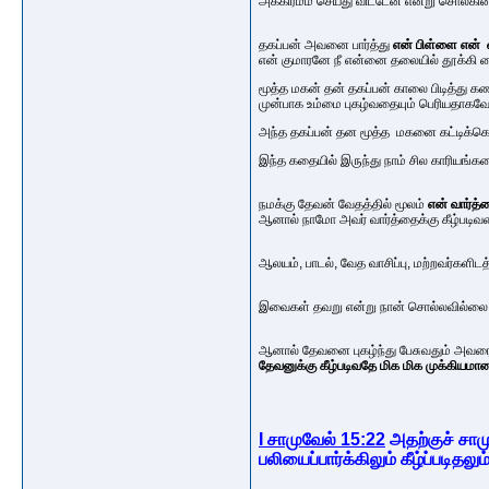
அக்கிரமம் செய்து விட்டேன் என்று சொல்கின
தகப்பன் அவனை பார்த்து
என் பிள்ளை என் வா
என் குமாரனே நீ என்னை தலையில் தூக்கி 
மூத்த மகன் தன் தகப்பன் காலை பிடித்து 
முன்பாக உம்மை புகழ்வதையும் பெரியதாகவே 
அந்த தகப்பன் தன மூத்த மகனை கட்டிக்க
இந்த கதையில் இருந்து நாம் சில காரியங்
நமக்கு தேவன் வேதத்தில் மூலம்
என் வார்த்த
ஆனால் நாமோ அவர் வார்த்தைக்கு கீழ்படிவதை
ஆலயம், பாடல், வேத வாசிப்பு, மற்றவர்களிட
இவைகள் தவறு என்று நான் சொல்லவில்ல
ஆனால் தேவனை புகழ்ந்து பேசுவதும் அவரை 
தேவனுக்கு கீழ்படிவதே மிக மிக முக்கியமா
I சாமுவேல் 15:22
அதற்குச் சாம
பலியைப்பார்க்கிலும் கீழ்ப்படித