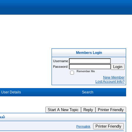
Members Login
Username
Login
Password
Remember Me
New Member
Lost Account Info?
User Details
Search
Start A New Topic
Reply
Printer Friendly
யம்
Printer Friendly
Permalink