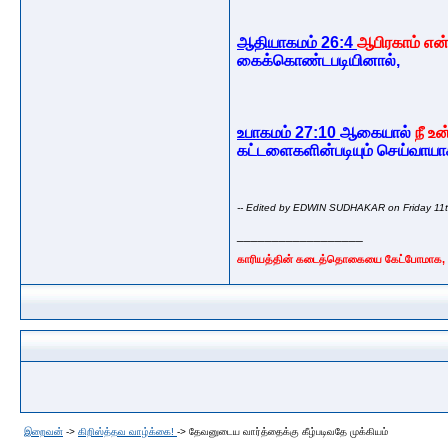
ஆதியாகமம் 26:4
ஆபிரகாம் என் 
கைக்கொண்டபடியினால்,
உபாகமம் 27:10
ஆகையால்
நீ உன
கட்டளைகளின்படியும் செய்வாய
-- Edited by EDWIN SUDHAKAR on Friday 11th
__________________
காரியத்தின் கடைத்தொகையை கேட்போமாக, தே
இறைவன்
->
கிறிஸ்த்தவ வாழ்க்கை!
->
தேவனுடைய வார்த்தைக்கு கீழ்படிவதே முக்கியம்