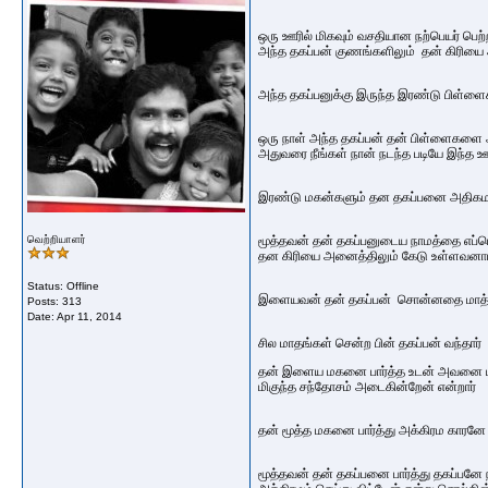
ஒரு ஊரில் மிகவும் வசதியான நற்பெயர் பெற்
அந்த தகப்பன் குணங்களிலும் தன் கிரியை 
அந்த தகப்பனுக்கு இருந்த இரண்டு பிள்ளை
ஒரு நாள் அந்த தகப்பன் தன் பிள்ளைகளை அ
அதுவரை நீங்கள் நான் நடந்த படியே இந்த ஊர
இரண்டு மகன்களும் தன தகப்பனை அதிகமாக
வெற்றியாளர்
மூத்தவன் தன் தகப்பனுடைய நாமத்தை எப்ப
தன கிரியை அனைத்திலும் கேடு உள்ளவனாய
Status: Offline
இளையவன் தன் தகப்பன் சொன்னதை மாத்தி
Posts: 313
Date:
Apr 11, 2014
சில மாதங்கள் சென்ற பின் தகப்பன் வந்தார்
தன் இளைய மகனை பார்த்த உடன் அவனை மார்
மிகுந்த சந்தோசம் அடைகின்றேன் என்றார்
தன் மூத்த மகனை பார்த்து அக்கிரம காரனே ந
மூத்தவன் தன் தகப்பனை பார்த்து தகப்பனே ந