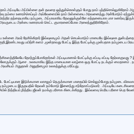
கிறோம்.அப்படியே அப்பிள்ளை தன் தவறை ஒத்துக்கொள்ளும் போது நாம் புத்திசொல்லுகிறோம் அத
ணர்வு நம்மை உணரச்செய்யும் அவ்வேளையில் நாம் பிள்ளையை அரவனைத்து அன்போடும் ஏற்றுக்க
் நிரந்திர தந்தையாகிய நம்முடை அப்பாவாகிய தேவனுக்குள்ளே எத்தனையாக பாச உணர்வு இருக்
் அவருடைய அன்பை உணராமல் கெட்ட குமாரனைப்போல அலைந்துதிரிகிறோம்.
்னை அவர் நேசிக்கிறார் இவ்வுலகமும் அதன் செயல்பாடும் மாயையே இவ்வுலக துன்பத்தைக் 
குதி,இரண்டாவது பயிற்சி களம் ,மூன்றாவது போட்டி இந்த போட்டிக்கு முன்பதாக நம்முடைய பிர
சிகளத்திலேயே தோற்றுப்போகிறார்கள் அப்படியானால் போட்டிக்கு எப்படி எப்படி தேர்வாகுவது 
ல்லோருக்கும் ஆசை . உலகமாகிய இந்த மாயையான வாழ்கை ஒரு போட்டி நடக்கும் மைதானம் .
அவசியம் அதுதான் அனுதினமும் உலகத்துக்கு மரிப்பது.
்டே போட்டியான இடுக்கமான வாசலும் நெருக்கமான பாதையில் செல்லும்போது நம்முடை விச
்முடைய இருதயதில் தேவன் நம்மோடு இனைந்து சந்தோசப்படுவார் . அப்படியே கடைசிவரையும்
சியில் நித்தியம்,நித்திய ஜீவன் நமக்கு பரிசாக கிடைக்கிறது . இவ்வளவு பெரிய பரிசை பெற