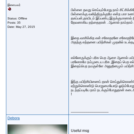
இளையவர்
பிள்ளை தவறு செய்யும்போது நாம் சிட்சிக்
பிள்ளைக்கு வலித்திருக்குமே என்ற பாச உ
தகப்பன்,தாயிடம் இப்பண்பு இருக்குமானால
Status: Offline
தேவனாகிய தந்தைதான் . ஆனால் நாம்தாம
Posts: 35
Date:
May 27, 2015
இதை வாசிக்கிற என் சகோதரனே சகோதரியே உன
அதற்கு எத்தனை பயிற்சிகள் முதலில் உடல்த
எல்லோருக்கும் பரிசு பெற ஆசை ஆனால் பயிற்
பரலோகமே நம்முடைய பரிசு ,இதைப் பெற எ
இதைப்பெற நமகுள்ளே அனுதினமும் பயிற்சி 
இந்த பயிற்சியிணைப் தான் செய்துக்கொண
ஏற்றுக்கொண்டு பொறுமையோடு ஓடும்போது நம
நடந்தப்படியே நாம் நடக்கும்போதுதான் கடை
!
__________________
Debora
Useful msg