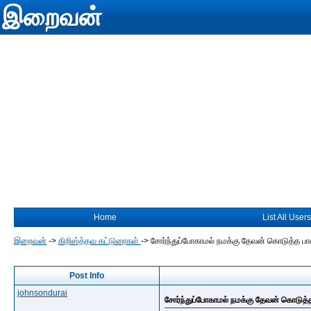
இறைவன்
Home
List All Users
இறைவன்
->
கிறிஸ்த்தவ கட்டுரைகள்
->
சோர்ந்துப்போகாமல் நமக்கு தேவன் கொடுத்த ப
Post Info
johnsondurai
சோர்ந்துப்போகாமல் நமக்கு தேவன் கொடுத