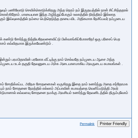
ுவும் பணிவோடு செவிக்கொடுக்கிறது அந்த நெரம் நம் இருதயத்தில் நான் சிட்சித்ததால்
ொள்கிறோம். மாயையான இந்த அழிந்துப்போகும் உலகத்தில் நிரந்திரம் இல்லாத
கும் இவ்வுலகத்தில் நம்மை பெற்றெடுத்த தாயை விட அதிகமாக நேசிப்பவர் நம்முடைய
கண்டு சோர்ந்து நித்தியதேவனைவிட்டு பின்வாங்கிப்போகாதே! ஒரு பரிசைப் பெற
யாசம் எவ்விதமாக இருக்கவேண்டும் .
? இன்றும் பரமபிதாவின் பரலோக வீட்டிற்கு நாம் செல்வதே நம்முடைய ஆசை அந்த
 நம்முடைய உடல் தகுதி தேவனுடைய அச்சு அடையாளமாகிய அவருடைய சுபாவங்கள் .
ுவாசம் சோதிக்கப்பட அநேக சோதனைகள் வருகிறது இதை நாம் உணர்ந்து அதை சந்தோமக
 நாம் சோதனை நேரத்தில் எல்லாம் அப்பாவின் சுபாவத்தை வெளிப்படுத்தி அவர்
 வேண்டுமானால் எவ்வளவு சோதனை நமக்கு அவசியம் உணர்ந்து தேவனிடத்தில் திரும்புவோம்
Printer Friendly
Permalink