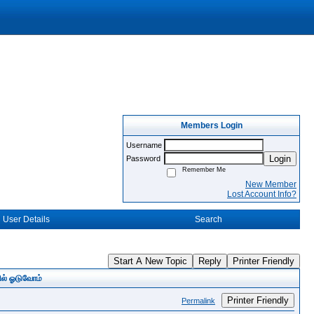
Members Login
Username
Login
Password
Remember Me
New Member
Lost Account Info?
User Details
Search
Start A New Topic
Reply
Printer Friendly
ில் ஓடுவோம்
Printer Friendly
Permalink