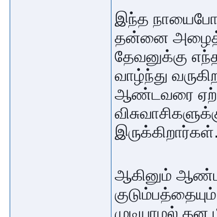
இந்த நாயைபோல
தன்னை அழைத்த
தேவனுக்கு எந்
வாழ்ந்து வருகி
ஆண்டவரை ஏற்ற
விசுவாசிகளுக்
இருக்கிறார்கள்
ஆகினும் ஆண்ட
குடும்பத்தையும
முடியாமல் தன ம