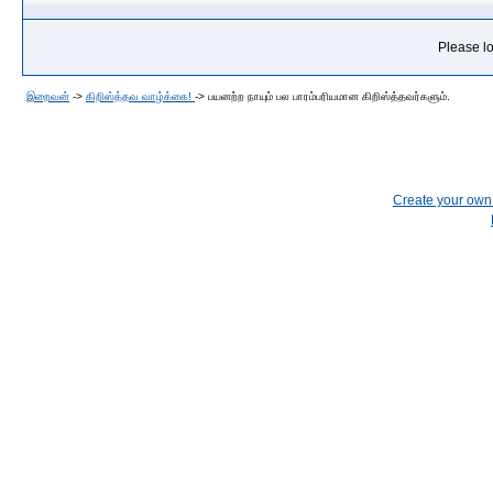
Please lo
இறைவன்
->
கிறிஸ்த்தவ வாழ்க்கை!
->
பயனற்ற நாயும் பல பாரம்பரியமான கிறிஸ்த்தவர்களும்.
Create your ow