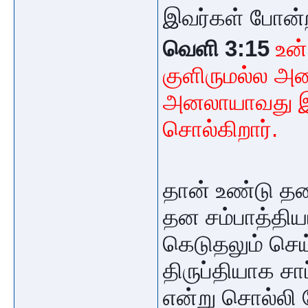
இவர்கள் போன்
வெளி 3:15
உன்
குளிருமல்ல அன
அனலாயாவது இரு
சொல்கிறார்.
தான் உண்டு தன
தன சம்பாத்தியம
கெடுதலும் செய
திருப்தியாக சா
என்று சொல்லி 