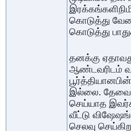
இரக்கங்களிநிம
கொடுத்து வேலை
கொடுத்து பாதுக
தனக்கு ஏதாவது
ஆண்டவரிடம் வ
பூர்த்தியானப
இல்லை. தேவை உ
செய்யாத இவர்
வீட்டு விஷேஷ
செலவு செய்கிற