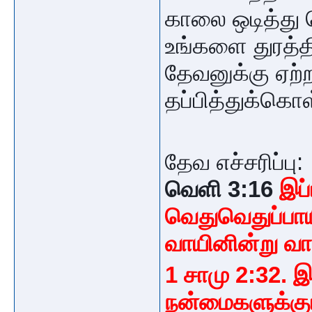
காலை ஒடித்து
உங்களை துரத்தி
தேவனுக்கு ஏற
தப்பித்துக்கொள
தேவ எச்சரிப்பு:
வெளி 3:16
இப்
வெதுவெதுப்பாய
வாயினின்று வ
1 சாமு 2:32. இ
நன்மைகளுக்கு