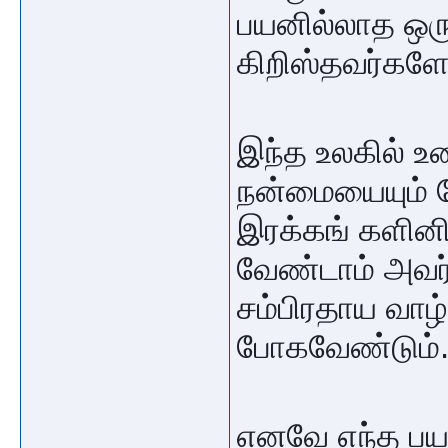
பயனில்லாத ஒர
கிறிஸ்தவர்களே
இந்த உலகில் உ
நன்மையையும் த
இரக்கங் களினி
வேண்டாம் அவர
சம்பிரதாய வாழ்
போகவேண்டும்
எனவே எந்த பய