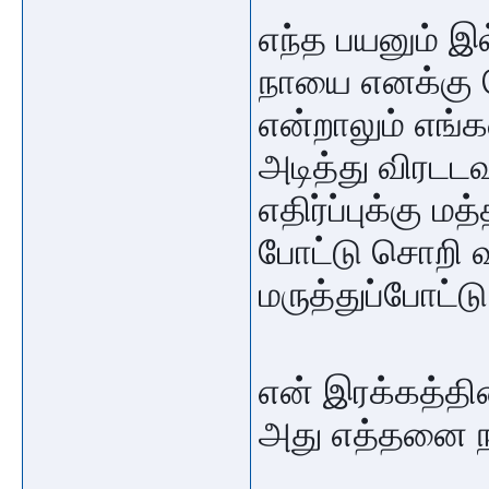
எந்த பயனும் இ
நாயை எனக்கு க
என்றாலும் எங்
அடித்து விரடடவு
எதிர்ப்புக்கு ம
போட்டு சொறி வந
மருத்துப்போட்டு
என் இரக்கத்தினி
அது எத்தனை நாள