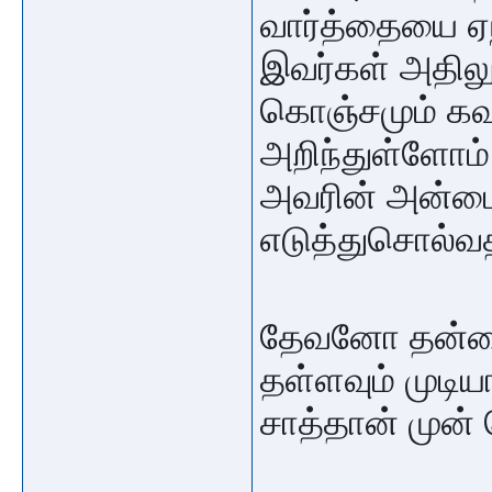
வார்த்தையை ஏ
இவர்கள் அதிலு
கொஞ்சமும் க
அறிந்துள்ளோம் 
அவரின் அன்பை
எடுத்துசொல்வ
தேவனோ தன்னை
தள்ளவும் முடி
சாத்தான் முன் 