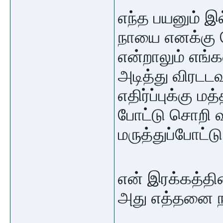
எந்த பயனும் இ
நாயை எனக்கு க
என்றாலும் எங்
அடித்து விரடடவு
எதிர்ப்புக்கு ம
போட்டு சொறி வந
மருத்துப்போட்டு
என் இரக்கத்தினி
அது எத்தனை நாள