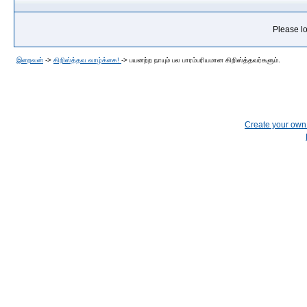
Please lo
இறைவன்
->
கிறிஸ்த்தவ வாழ்க்கை!
->
பயனற்ற நாயும் பல பாரம்பரியமான கிறிஸ்த்தவர்களும்.
Create your ow