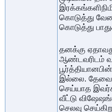
இரக்கங்களிநிம
கொடுத்து வேலை
கொடுத்து பாதுக
தனக்கு ஏதாவது
ஆண்டவரிடம் வ
பூர்த்தியானப
இல்லை. தேவை உ
செய்யாத இவர்
வீட்டு விஷேஷ
செலவு செய்கிற