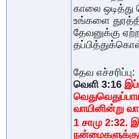
காலை ஒடித்து
உங்களை துரத்தி
தேவனுக்கு ஏற
தப்பித்துக்கொள
தேவ எச்சரிப்பு:
வெளி 3:16
இப்
வெதுவெதுப்பாய
வாயினின்று வ
1 சாமு 2:32. இ
நன்மைகளுக்கு