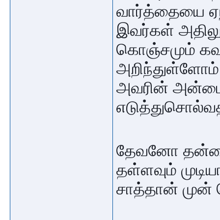
வார்த்தையை ஏ
இவர்கள் அதிலு
கொஞ்சமும் க
அறிந்துள்ளோம் 
அவரின் அன்பை
எடுத்துசொல்வ
தேவனோ தன்னை
தள்ளவும் முடி
சாத்தான் முன் 