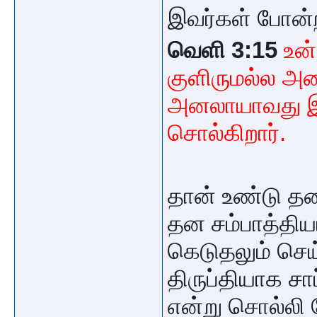
இவர்கள் போன்
வெளி 3:15
உன்
குளிருமல்ல அன
அனலாயாவது இரு
சொல்கிறார்.
தான் உண்டு தன
தன சம்பாத்தியம
கெடுதலும் செய
திருப்தியாக சா
என்று சொல்லி 