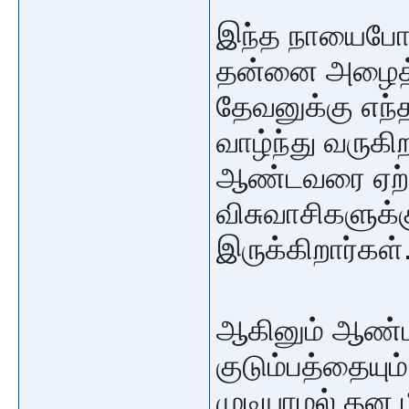
இந்த நாயைபோல
தன்னை அழைத்த
தேவனுக்கு எந்
வாழ்ந்து வருகி
ஆண்டவரை ஏற்ற
விசுவாசிகளுக்
இருக்கிறார்கள்
ஆகினும் ஆண்ட
குடும்பத்தையும
முடியாமல் தன ம