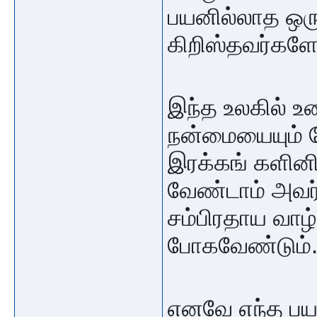
பயனில்லாத ஒர
கிறிஸ்தவர்களே
இந்த உலகில் உ
நன்மையையும் த
இரக்கங் களினி
வேண்டாம் அவர
சம்பிரதாய வாழ்
போகவேண்டும்
எனவே எந்த பய