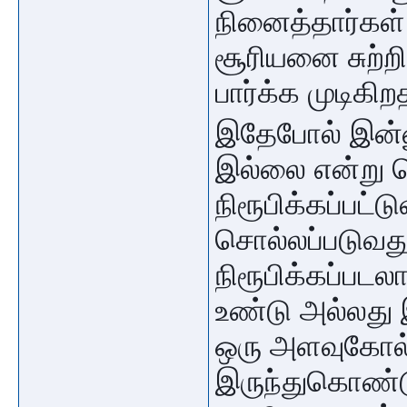
நினைத்தார்கள்
சூரியனை சுற்ற
பார்க்க முடிகி
இதேபோல் இன்ன
இல்லை என்று ச
நிரூபிக்கப்பட
சொல்லப்படுவத
நிரூபிக்கப்பட
உண்டு அல்லது 
ஒரு அளவுகோல் 
இருந்துகொண்ட