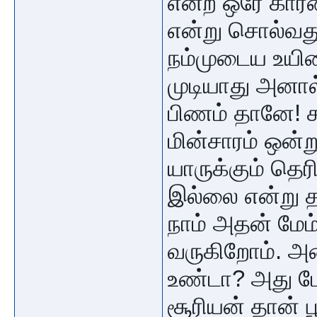
என்ற ஒரே கார
என்று சொல்வது
நம்முடைய உயிர
முடியாது அனால
பிணம் தானே! சு
மின்சாரம் ஒன்ற
யாருக்கும் தெரி
இல்லை என்று 
நாம் அதன் மேம
வருகிறோம். அத
உண்டா? அது 
சூரியன் தான் ப