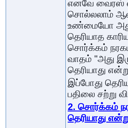
எனவே வைரஸ் எ
சொல்லலாம் ஆனா
உண்மையோ அது
தெரியாத காரிய
சொர்க்கம் நர
வாதம் "அது இர
தெரியாது என்ற
இப்போது தெரி
பதிலை சற்று வி
2. சொர்க்கம் 
தெரியாது என்ற