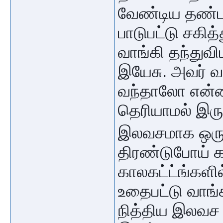
வேண்டிய தண்
பாடுபட்டு சகி
வாங்கி தந்துவ
இயேசு. அவர் வ
வந்தாலோ என்ன
தெரியாமல் இரு
இலவசமாக ஒரு 
திரண்டுபோய் கா
காலகட்ட்ங்களில
உதைபட்டு வாங்
நித்திய இலவச 