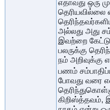
எதாவது ஒரு மு
தெரியவில்லை எ
தெரிந்தவர்களி
அல்லது அது சம
இவற்றை கேட்டு
பலருக்கு தெர
நம் அறிவுக்கு 
பணம் சம்பாதிப்
போவது வரை எல்
தெரிந்துகொள்ளு
கிறிஸ்த்தவம், 
நரகம் என்று ஒர