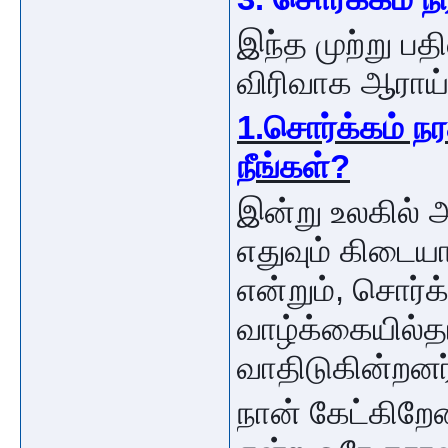
இந்த முற்று ப
விரிவாக ஆராய்ந
1.சொர்க்கம் ந
நீங்கள்?
இன்று உலகில் 
எதுவும் கிடைய
என்றும், சொர்க
வாழ்க்கையில்தா
வாதிடுகின்றனர
நான் கேட்கிறே