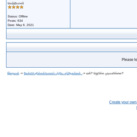
வெற்றியாளர்
Status: Offline
Posts: 634
Date:
May 6, 2021
Please lo
இறைவன்
->
கேள்வி/பதில்கள்/வசனம் பற்றிய சந்தேகங்கள்.
->
ஏன்? ஜெபிக்க முடியவில்லை?
Create your ow