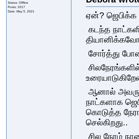
Status: Offline
Posts: 2017
Date:
May 5, 2021
ஏன்? ஜெபிக்க
கடந்த நாட்க
தியானிக்கவோ
சோர்த்து போ
சிலநேரங்களி
உரையாடுகிறேன
ஆனால் அவருக
நாட்களாக ஜெப
கொடுத்த நேரங
செல்கிறது..
சில நேரம் நா