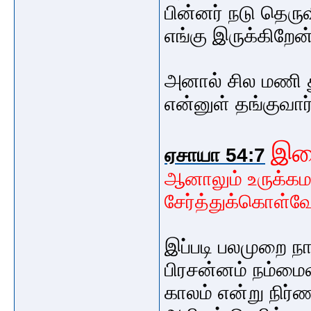
பின்னர் நடு தெருவ
எங்கு இருக்கிறே
அனால் சில மணி து
என்னுள் தங்குவார்
இம
ஏசாயா 54:7
ஆனாலும் உருக்க
சேர்த்துக்கொள்வ
இப்படி பலமுறை ந
பிரசன்னம் நம்மை
காலம் என்று நிர