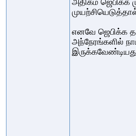
அதிகம் ஜெபிக்க மு
முயற்சியெடுத்தால
எனவே ஜெபிக்க 
அந்நேரங்களில் நா
இருக்கவேண்டியத