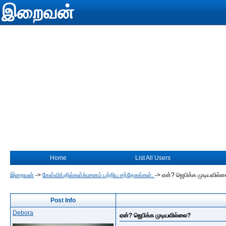
இறைவன்
Home
List All Users
இறைவன்
->
கேள்வி/பதில்கள்/வசனம் பற்றிய சந்தேகங்கள்.
->
ஏன்? ஜெபிக்க முடியவில்
Post Info
Debora
ஏன்? ஜெபிக்க முடியவில்லை?