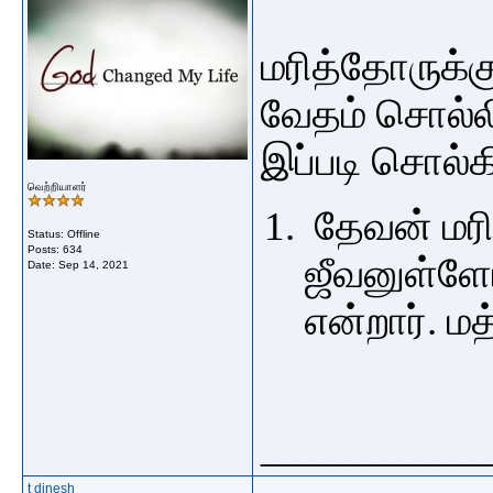
மரித்தோருக்க
வேதம் சொல்ல
இப்படி சொல்க
வெற்றியாளர்
தேவன் மரி
Status: Offline
Posts: 634
ஜீவனுள்ளோ
Date:
Sep 14, 2021
என்றார். மத
_____________
t dinesh