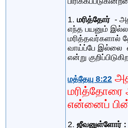
பிரிக்கப்படுகின்ற
1.
மரித்தோர்
- அத
எந்த பயனும் இல
மரித்தவர்களால் த
வாய்ப்பே இல்லை
என்று குறிப்பிடுகிற
அத
மத்தேயு 8:22
மரித்தோரை அ
என்னைப் பின்
2.
ஜீவனுள்ளோர் :