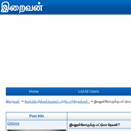
இறைவன்
Home
List All Users
இறைவன்
->
கேள்வி/பதில்கள்/வசனம் பற்றிய சந்தேகங்கள்.
->
ஜீவனுள்ளோருக்கு மட்டும
Post Info
Debora
ஜீவனுள்ளோருக்கு மட்டுமா தேவன்?