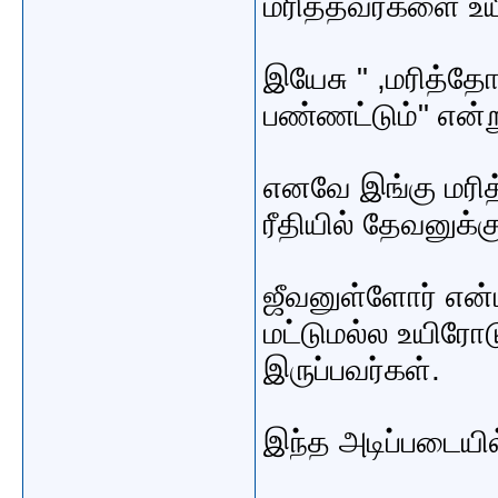
மரித்தவர்களை உய
இயேசு " ,மரித்த
பண்ணட்டும்" என்
எனவே இங்கு மரித்
ரீதியில் தேவனுக்
ஜீவனுள்ளோர் என்ப
மட்டுமல்ல உயிரோட
இருப்பவர்கள்.
இந்த அடிப்படையில