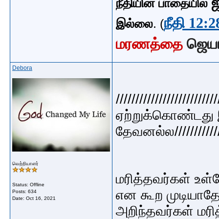
ஜ
நீதியின் பாதையில்
நீதி 12:2
இல்லை
. (
மரணத்தை
ஜெய
Debora
//////////////////
ஏற்றுக்கொண்டது
தேவனல்ல//////////////
வெற்றியாளர்
மரித்தவர்கள் உ
Status: Offline
என கூற முடிய
Posts: 634
Date:
Oct 16, 2021
அறிந்தவர்கள் மரித