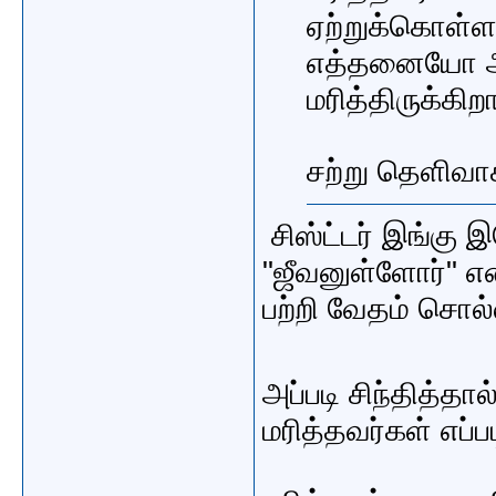
ஏற்றுக்கொள்
எத்தனையோ ஆ
மரித்திருக்கிற
சற்று தெளிவா
சிஸ்ட்டர் இங்கு 
"ஜீவனுள்ளோர்" எ
பற்றி வேதம் சொல
அப்படி சிந்தித்
மரித்தவர்கள் எப்