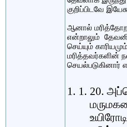
குறிப்பிடவே இயேச
ஆனால் மரித்தோறா
என்றாலும் தேவனி
செய்யும் காரியமு
மரித்தவர்களின் 
செயல்படுகினார் 
20. அப
மருமகளை
உயிரோடி