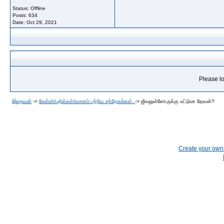
Status: Offline
Posts: 634
Date:
Oct 29, 2021
Please lo
இறைவன்
->
கேள்வி/பதில்கள்/வசனம் பற்றிய சந்தேகங்கள்.
->
ஜீவனுள்ளோருக்கு மட்டுமா தேவன்?
Create your ow