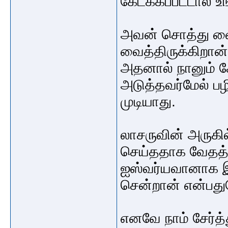
கேட்க்கப்படடால் 
அவன் சொத்து வை
வைத்திருக்கிறான
அதனால் நானும் ச
அடுத்தவர்மேல் பழ
முடியாது.
லாசருவின் அருகில
செய்ததாக வேதத்தி
ஐஸ்வர்யவானாக இ
சென்றான் என்பத
எனவே நாம் சேர்த்