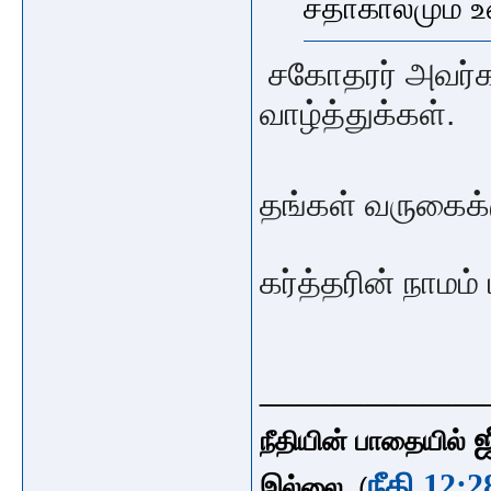
சதாகாலமும் 
சகோதரர் அவர்கள
வாழ்த்துக்கள்.
தங்கள் வருகைக்கு
கர்த்தரின் நாமம
_____________
ஜ
நீதியின் பாதையில்
நீதி 12:2
இல்லை
. (