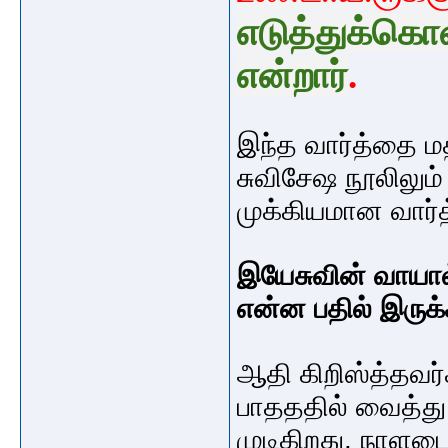
எடுத்துக்கொண
என்றார்
.
இந்த வார்த்தை மத
சுவிசேஷ நூலிலும
முக்கியமான வார்
இயேசுவின் வாயால்
என்ன பதில் இருக்
ஆதி கிறிஸ்த்தவர்
பாதததில் வைத்த
முடிகிறது. நாளட