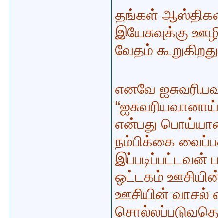
தங்கள் ஆஸ்திகள
இயேசுவுக்கு ஊழி
வேதம் கூறுகிறது
எனவே ஐசுவரியவா
“ஐசுவரியவானாய்
என்பது பொய்யானத
நம்பிக்கை வைப்
இப்படிப்பட்டவன்
ஒட்டகம் ஊசியின
ஊசியின் வாசல் 
சொல்லப்படுவதெ