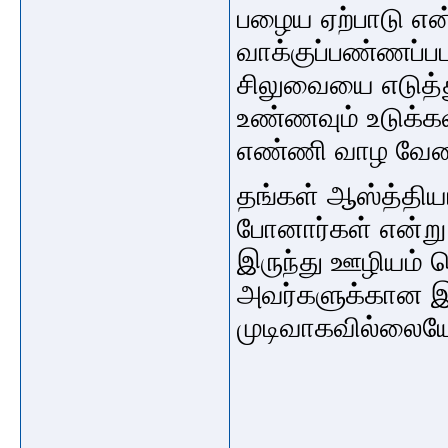
பழைய ஏற்பாடு என
வாக்குப்பண்ணப்பட
சிலுவையை எடுத்த
உண்ணவும் உடுக்க
எண்ணி வாழ வேண்
தங்கள் ஆஸ்த்திய
போனார்கள் என்று
இருந்து ஊழியம் ச
அவர்களுக்கான இற
முடிவாகவில்லைய