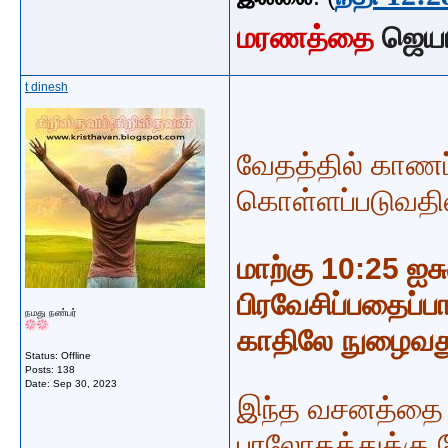
மரணத்தை
ஜெய
t dinesh
வேதத்தில் காணப்
கொள்ளப்படுவதி
மாற்கு 10:25 ஐ
பிரவேசிப்பதைப்ப
நமது நண்பர்
காதிலே நுழைவது 
Status: Offline
Posts: 138
Date:
Sep 30, 2023
இந்த வசனத்தை ப
பரலோகத்துக்கு 