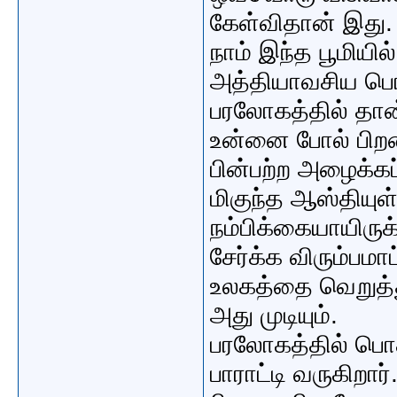
கேள்விதான் இது.
நாம் இந்த பூமிய
அத்தியாவசிய பொர
பரலோகத்தில் தான்
உன்னை போல் பிற
பின்பற்ற அழைக்கப
மிகுந்த ஆஸ்தியுள
நம்பிக்கையாயிரு
சேர்க்க விரும்பமாட
உலகத்தை வெறுத்த
அது முடியும்.
பரலோகத்தில் பொக
பாராட்டி வருகிறார