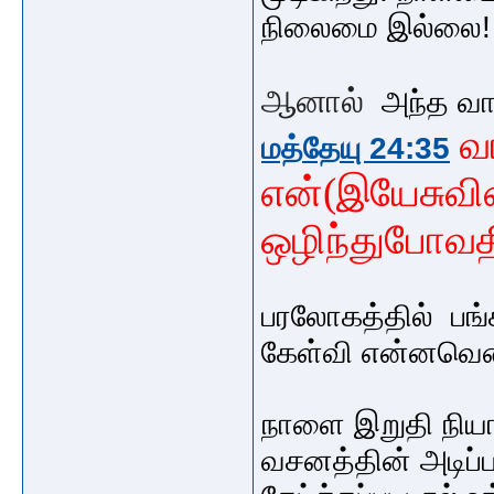
நிலைமை இல்லை
ஆனால்
அந்த வா
வ
மத்தேயு 24:35
என்(இயேசுவி
ஒழிந்துபோவத
பரலோகத்தில் பங்க
கேள்வி என்னவென
நாளை இறுதி நியா
வசனத்தின் அடிப்ப