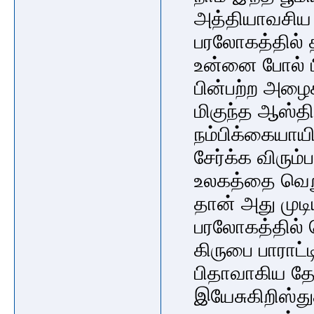
அத்தியாவசிய 
பரலோகத்தில் த
உன்னை போல் ப
பின்பற்ற அழைக
மிகுந்த ஆஸ்தி
நம்பிக்கையாய
சேர்க்க விரும்
உலகத்தை வெறு
தான் அது முடிய
பரலோகத்தில் 
கிருபை பாராட்
பிதாவாகிய தேவ
இயேசுகிறிஸ்துக