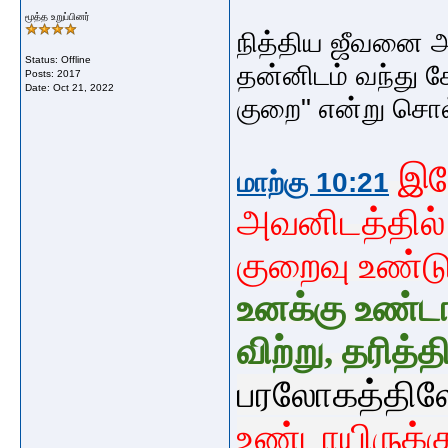
மூத்த உறுப்பினர்
நித்திய ஜீவனை 
Status: Offline
தன்னிடம் வந்து 
Posts: 2017
Date:
Oct 21, 2022
குறை" என்று சொல்
இயே
மாற்கு 10:21
அவனிடத்தில் அ
குறைவு உண்டு
உனக்கு
உண்ட
விற்று,
தரித்த
பரலோகத்தில
உண்டாயிருக்க