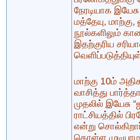
நேரடியாக இயேசு
மத்தேயு, மாற்கு
நூல்களிலும் காண
இதற்குரிய சரிய
வெளிப்படுத்தியுள
மாற்கு 10ம் அத
வாசித்து பார்த்
முதலில் இயேசு 
ராட்சியத்தில் பி
என்று சொல்கிறார
கொள்ள முடியாமல