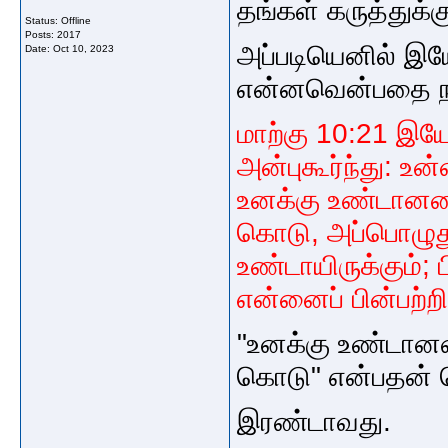
தங்கள் கருத்துக்க
Status: Offline
Posts: 2017
அப்படியெனில் இய
Date:
Oct 10, 2023
என்னவென்பதை ந
மாற்கு 10:21 இய
அன்புகூர்ந்து: உன
உனக்கு உண்டானவை
கொடு, அப்பொழுது
உண்டாயிருக்கும்;
என்னைப் பின்பற்
"உனக்கு உண்டானவ
கொடு" என்பதன் 
இரண்டாவது.