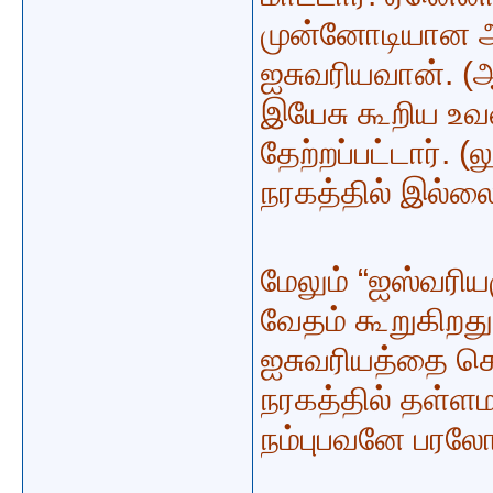
முன்னோடியான ஆப
ஐசுவரியவான். (
இயேசு கூறிய உவம
தேற்றப்பட்டார். 
நரகத்தில் இல்லை
மேலும் “ஐஸ்வரி
வேதம் கூறுகிறத
ஐசுவரியத்தை கொ
நரகத்தில் தள்ள
நம்புபவனே பரலோ