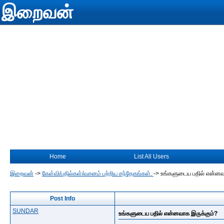
இறைவன்
Home
List All Users
இறைவன்
->
கேள்வி/பதில்கள்/வசனம் பற்றிய சந்தேகங்கள்.
->
உங்களுடைய பதில் என்னவ
Post Info
SUNDAR
உங்களுடைய பதில் என்னவாக இருக்கும்?