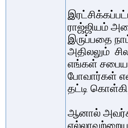
இரட்சிக்கப்ப
ராஜ்ஜியம் அ
இருப்பதை நாம்
அதிலலும் சில
எங்கள் சபையா
போவார்கள் எ
தட்டி கொள்கி
ஆனால் அவர்க
எல்லாவற்றைய