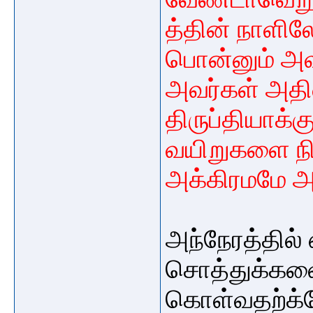
த்தின் நாளில
பொன்னும் அவ
அவர்கள் அதி
திருப்தியாக்
வயிறுகளை நிர
அக்கிரமமே அ
அந்நேரத்தில்
சொத்துக்களை 
கொள்வதற்க்க