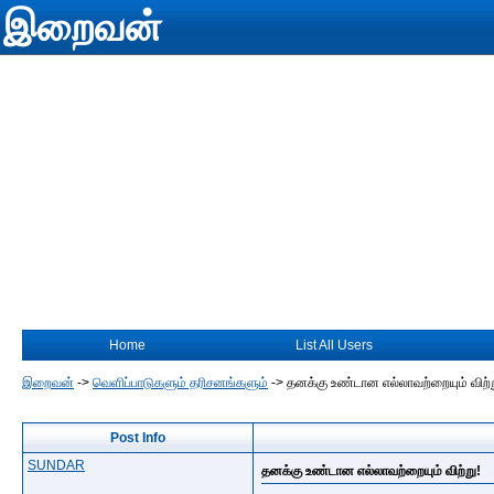
இறைவன்
Home
List All Users
இறைவன்
->
வெளிப்பாடுகளும் தரிசனங்களும்
->
தனக்கு உண்டான எல்லாவற்றையும் விற்ற
Post Info
SUNDAR
தனக்கு உண்டான எல்லாவற்றையும் விற்று!