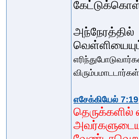
கேட்டுக்கொள
அந்நேரத்தில்
வெள்ளியையும
எரிந்துபோடுவார்க
விரும்பமாடடார்கள
எசேக்கியேல் 7:19
தெருக்களில்
அவர்களுடை
வேண்டாவெறுப்