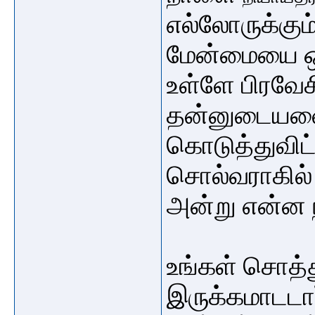
எல்லோருக்கும
மேன்மையை ஒர
உள்ளே பிரவேச
தன்னுடையவைக
கொடுத்துவிட்
சொல்வராகில
அன்று என்ன ந
உங்கள் சொத்
இருக்கமாடடா