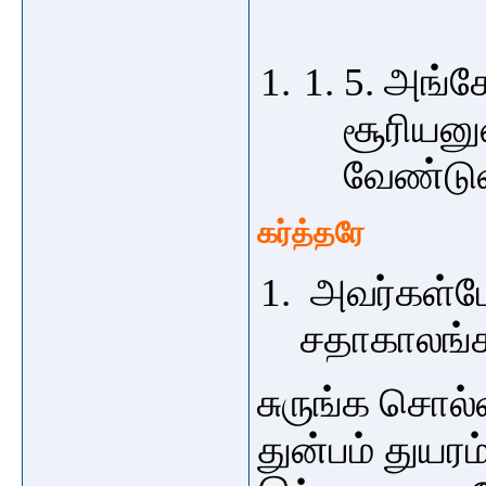
5. அங்க
சூரியனு
வேண்டு
கர்த்தரே
அவர்கள்மேல
சதாகாலங்க
சுருங்க சொல
துன்பம் துய