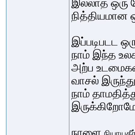
இல்லாத ஒரு 
நித்தியமான 
இப்படிபடட 
நாம் இந்த உல
அற்ப உடமைகள
வாசல் இருந்த
நாம் தாமதித
இருக்கிறோம
நாளை
நியாயதீர்