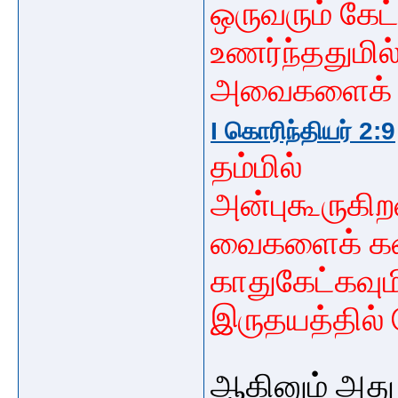
ஒருவரும் கேட
உணர்ந்ததுமில
அவைகளைக
I கொரிந்தியர் 2:9
தம்மில்
அன்புகூருகிற
வைகளைக் கண
காதுகேட்கவ
இருதயத்தில்
ஆகினும் அது எ