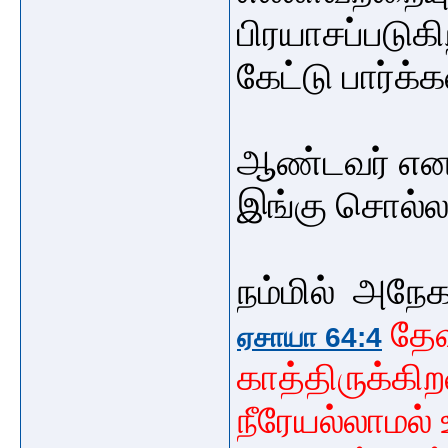
பிரயாசப்படுக
கேட்டு பார்க்
ஆண்டவர் எனக
இங்கு
சொல்ல 
நம்மில் அநே
தேவ
ஏசாயா 64:4
காத்திருக்கி
நீரேயல்லாமல