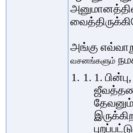
அனுமானத்தின்
வைத்திருக்கி
அங்கு எவ்வாற
நமக
வசனங்களும்
1. பின்
ஜீவத்தண
தேவனும்
இருக்கிற
புறப்பட