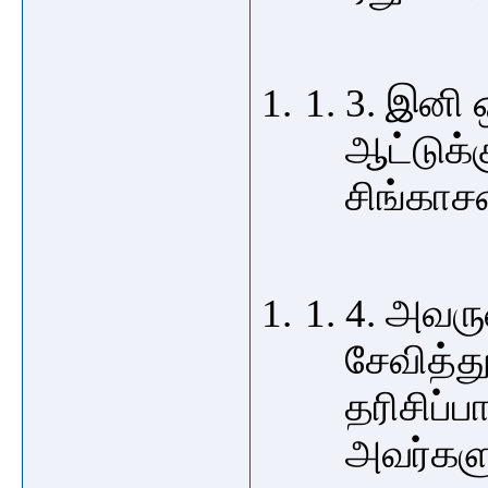
3. இனி 
ஆட்டுக்
சிங்காசன
4. அவர
சேவித்த
தரிசிப்
அவர்களு