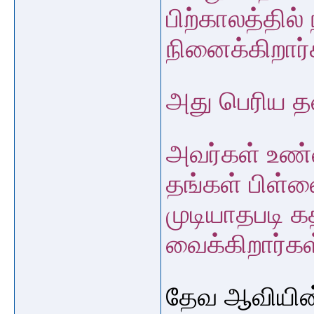
பிற்காலத்தில்
நினைக்கிறார
அது பெரிய த
அவர்கள் உண்
தங்கள் பிள்
முடியாதபடி க
வைக்கிறார்க
தேவ ஆவியின்