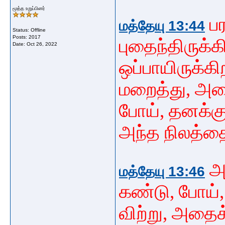
மூத்த உறுப்பினர்
ப
மத்தேயு 13:44
Status: Offline
Posts: 2017
புதைந்திருக்
Date:
Oct 26, 2022
ஒப்பாயிருக்க
மறைத்து, அத
போய், தனக்கு
அந்த நிலத்த
அ
மத்தேயு 13:46
கண்டு, போய்
விற்று, அதை