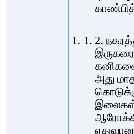
காண்பித
2. நகரத்
இருகரை
கனிகளைத
அது மாத
கொடுக்கு
இலைகள்
ஆரோக்க
ஏதுவான