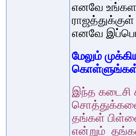
எனவே உங்கள
ராஜத்துக்குள
எனவே இப்ப
மேலும் முக்
கொள்ளுங்கள
இந்த கடைசி க
சொத்துக்களை
தங்கள் பிள்ள
என்றும் தங்க