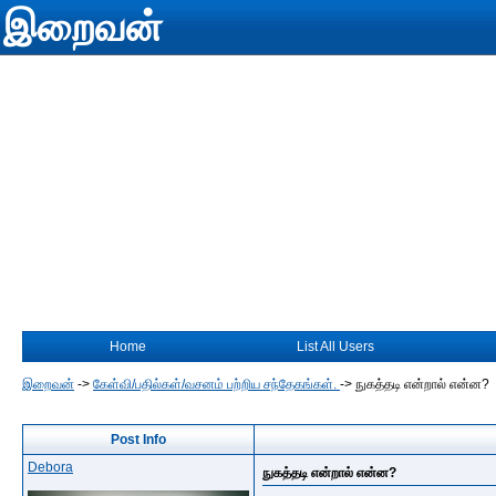
இறைவன்
Home
List All Users
இறைவன்
->
கேள்வி/பதில்கள்/வசனம் பற்றிய சந்தேகங்கள்.
->
நுகத்தடி என்றால் என்ன?
Post Info
Debora
நுகத்தடி என்றால் என்ன?