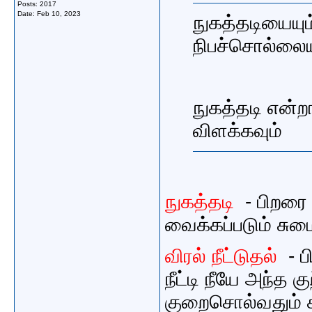
Posts: 2017
Date:
Feb 10, 2023
நுகத்தடியையும்
நிபச்சொல்லையு
நுகத்தடி என்
விளக்கவும்
நுகத்தடி
- பிறரை 
வைக்கப்படும் சு
விரல் நீட்டுதல்
- பி
நீட்டி நீயே அந்த 
குறைசொல்வதும் 