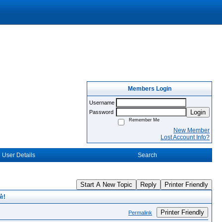
Members Login
Username
Login
Password
Remember Me
New Member
Lost Account Info?
User Details
Search
Start A New Topic
Reply
Printer Friendly
்!
Printer Friendly
Permalink