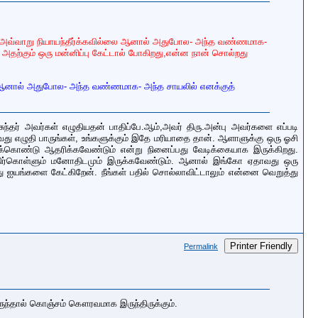
ளை அவ்வாறு நியாயந்தீர்க்கவில்லை ஆனால் அதுபோல- அந்த வண்ணமாக-
ற்கும் ஒரு மன்னிப்பு கேட்டால் போகிறது,என்ன நான் சொல்றது
லை ஆனால் அதுபோல- அந்த வண்ணமாக- அந்த சாயலில் எனக்குத்
ந்தர் அவர்கள் எழுதியதன் பாதிப்பே.ஆம்,அவர் திரு.அன்பு அவர்களை எப்படி
ாவது எழுதி பாருங்கள், உங்களுக்கும் இதே மரியாதை தான். ஆளாளுக்கு ஒரு ஓசி
ிக்கொண்டு ஆதரிக்கவேண்டும் என்று நினைப்பது வேடிக்கையாக இருக்கிறது.
ை எதிர்கொள்ளும் மனோதிடமும் இருக்கவேண்டும். ஆனால் இங்கோ ஏதாவது ஒரு
ு ஐயங்களை கேட்கிறேன். நீங்கள் பதில் சொல்லாவிட்டாலும் என்னை வெறுத்து
Printer Friendly
Permalink
ருந்தால் கொஞ்சம் கௌரவமாக இருந்திருக்கும்.