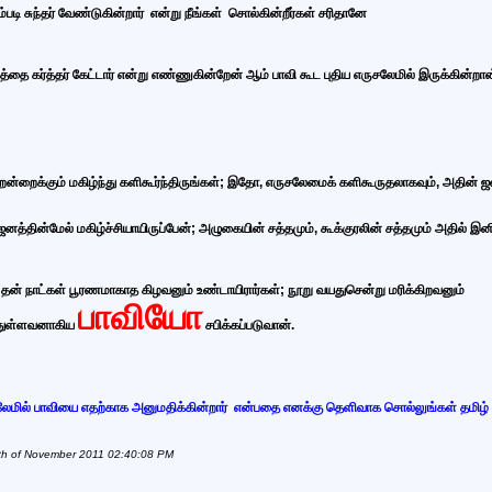
படி சுந்தர் வேண்டுகின்றார்
என்று நீங்கள் சொல்கின்றீர்கள்
சரிதானே
தை கர்த்தர் கேட்டார் என்று எண்ணுகின்றேன் ஆம் பாவி கூட புதிய
எருசலேமில்
இருக்கின்றான
றென்றைக்கும் மகிழ்ந்து களிகூர்ந்திருங்கள்; இதோ, எருசலேமைக் களிகூருதலாகவும், அதின் ஜனத
ஜனத்தின்மேல் மகிழ்ச்சியாயிருப்பேன்; அழுகையின் சத்தமும், கூக்குரலின் சத்தமும் அதில் இன
தன் நாட்கள் பூரணமாகாத கிழவனும் உண்டாயிரார்கள்; நூறு வயதுசென்று மரிக்கிறவனும்
பாவியோ
யதுள்ளவனாகிய
சபிக்கப்படுவான்.
லேமில் பாவியை எதற்காக
அனுமதிக்கின்றார்
என்பதை எனக்கு தெளிவாக சொல்லுங்கள்
தமிழ்
th of November 2011 02:40:08 PM