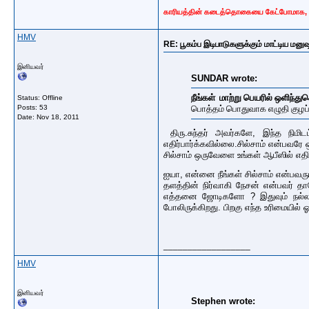
காரியத்தின் கடைத்தொகையை கேட்போமாக, தே
HMV
RE: பூகம்ப இடிபாடுகளுக்கும் மாட்டிய மனுஷ
இனியவர்
SUNDAR wrote:
நீங்கள் மாற்று பெயரில் ஒளிந்
Status: Offline
Posts: 53
பொத்தம் பொதுவாக எழுதி குழப்ப
Date:
Nov 18, 2011
திரு.சுந்தர் அவர்களே, இந்த நிமி
எதிர்பார்க்கவில்லை.சில்சாம் என்பவரே 
சில்சாம் ஒருவேளை உங்கள் ஆபீஸில் எதிர
ஐயா, என்னை நீங்கள் சில்சாம் என்பவ
தளத்தின் நிர்வாகி நேசன் என்பவர் தா
எத்தனை ஜோடிகளோ ? இதுவும் நல்ல ஐடி
போலிருக்கிறது. பிறகு எந்த உரிமையில்
__________________
HMV
இனியவர்
Stephen wrote: