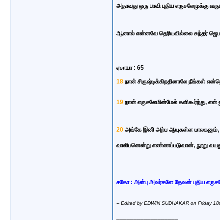
அதாவது ஒரு பாவி புதிய எருசலேமுக்கு வரும்
ஆனால் என்னவே தெரியவில்லை சுந்தர் ஜெபத்
ஏசாயா : 65
18
நான் சிருஷ்டிக்கிறதினாலே நீங்கள் என்
19
நான் எருசலேமின்மேல் களிகூர்ந்து, என் 
20
அங்கே இனி அற்ப ஆயுசுள்ள பாலகனும், 
வாலிபனென்று எண்ணப்படுவான், நூறு வ
சகோ : அன்பு அவர்களே தேவன் புதிய எருச
-- Edited by EDWIN SUDHAKAR on Friday 18
__________________