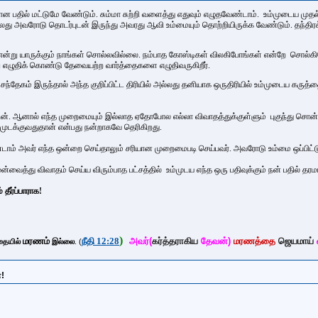
 பதில் மட்டுமே வேண்டும். சும்மா சுற்றி வளைத்து எதுவும் எழுதவேண்டாம். உம்முடைய முதல்
்லது அவரோடு தொடர்புடன் இருந்து அவரது ஆவி உம்மையும் தொற்றியிருக்க வேண்டும். தந்திரக்
ன்று யாருக்கும் நாங்கள் சொல்லவில்லை. நம்பாத கோஸ்டிகள் விலகிபோங்கள் என்றே சொல்கிறோ
று எழுதிக் கொண்டு தேவையற்ற வார்த்தைகளை எழுதிவருகிறீர்.
து சந்தேகம் இருந்தால் அந்த குறிப்பிட்ட திரியில் அல்லது தனியாக ஒருதிரியில் உம்முடைய கருத
். ஆனால் எந்த முறைமையும் இல்லாத ஏதோபோல எல்லா விவாதத்துக்குள்ளும் புகுந்து சொன
ு முடக்குவதுதான் என்பது நன்றாகவே தெரிகிறது.
ேண்டாம் அவர் எந்த ஒன்றை செய்தாலும் சரியான முறைமைபடி செய்பவர். அவரோடு உம்மை ஒப்பிட
்வைத்து விவாதம் செய்ய விரும்பாத பட்சத்தில் உம்முடய எந்த ஒரு பதிவுக்கும் நன் பதில் தர
 தீர்ப்பாராக!
)
மரணம்
நீதி 12:28
அவர்(
கர்த்தராகிய
தேவன்)
மரணத்தை
ஜெயமாய்
தையில்
இல்லை
. (
்!