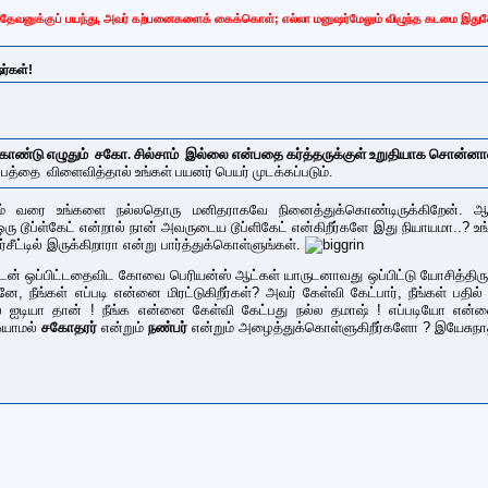
வனுக்குப் பயந்து, அவர் கற்பனைகளைக் கைக்கொள்; எல்லா மனுஷர்மேலும் விழுந்த கடமை இது
ர்கள்!
துகொண்டு எழுதும் சகோ. சில்சாம் இல்லை என்பதை கர்த்தருக்குள் உறுதியாக சொன்னா
த்தை விளைவித்தால் உங்கள் பயனர் பெயர் முடக்கப்படும்.
டம் வரை உங்களை நல்லதொரு மனிதராகவே நினைத்துக்கொண்டிருக்கிறேன். ஆனால
ஒரு டூப்ள்கேட் என்றால் நான் அவருடைய டூப்ளிகேட் என்கிறீர்களே இது நியாயமா..? உங
்சீட்டில் இருக்கிறாரா என்று பார்த்துக்கொள்ளுங்கள்.
ருடன் ஒப்பிட்டதைவிட கோவை பெரியன்ஸ் ஆட்கள் யாருடனாவது ஒப்பிட்டு யோசித்திர
னே, நீங்கள் எப்படி என்னை மிரட்டுகிறீர்கள்? அவர் கேள்வி கேட்பார், நீங்கள் ப
யா தான் ! நீங்க என்னை கேள்வி கேட்பது நல்ல தமாஷ் ! எப்படியோ என்னை குறிவை
 ஓயாமல்
சகோதரர்
என்றும்
நண்பர்
என்றும் அழைத்துக்கொள்ளுகிறீர்களோ ? இயேசுநா