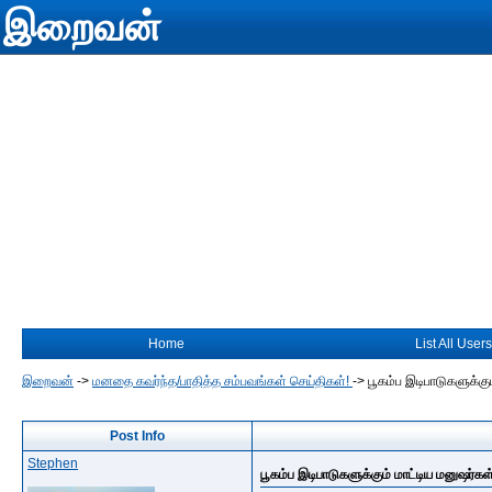
இறைவன்
Home
List All Users
இறைவன்
->
மனதை கவர்ந்த/பாதித்த சம்பவங்கள் செய்திகள்!
->
பூகம்ப இடிபாடுகளுக்கு
Post Info
Stephen
பூகம்ப இடிபாடுகளுக்கும் மாட்டிய மனுஷர்கள