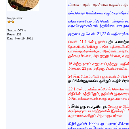
//
சகோ : அன்பு அவர்களே தேவன் புதிய எ
நல்லதொரு கேள்வியை எழுப்பியுள்ளீர்க
வெற்றியாளர்
புதிய எருசலேம் பற்றி வெளி. புத்தகம் 
எருசலேமுக்கும் சம்பந்தமில்லை என நா
Status: Offline
முதலாவது வெளி. 21,22-ம் அதிகாரங்கள் 
Posts: 233
Date:
Nov 19, 2011
வெளி. 21:1 பின்பு, நான்
புதிய வானத்தை
தேவனிடத்தினின்று பரலோகத்தைவிட்டு 
வாசஸ்தலமிருக்கிறது, அவர்களிடத்தில
துக்கமுமில்லை, அலறுதலுமில்லை, வரு
16 அந்த நகரம் சதுரமாயிருந்தது, அத
ஆலயம். 23 நகரத்திற்கு வெளிச்சங்கொ
24 இரட்சிக்கப்படுகிற ஜனங்கள் அதின்
நடப்பிக்கிறதுமாகிய ஒன்றும் அதில் பிர
22:1 பின்பு, பளிங்கைப்போல் தெளிவான 
வீதியின் மத்தியிலும், நதியின் இருகர
ஆரோக்கியமடைகிறதற்கு ஏதுவானவைக
3
இனி ஒரு சாபமுமிராது.
தேவனும் ஆட்ட
அவர்களுடைய நெற்றிகளில் இருக்கும்.
சதாகாலங்களிலும் அரசாளுவார்கள்.
கிறிஸ்துவின் 1000 வருட அரசாட்சிக்கால
புதிய எருசலேம் இறங்கி வருவதற்கு முன