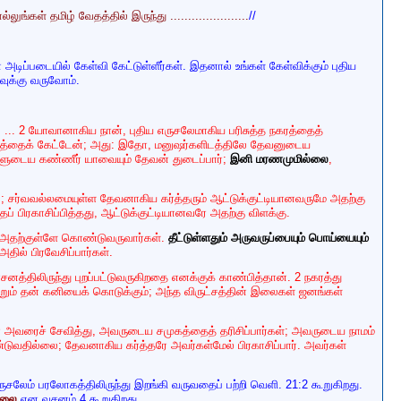
 தமிழ் வேதத்தில் இருந்து ......................
//
ன் அடிப்படையில் கேள்வி கேட்டுள்ளீர்கள். இதனால் உங்கள்
கேள்விக்கும் புதிய
வுக்கு வருவோம்.
; ... 2 யோவானாகிய நான், புதிய எருசலேமாகிய பரிசுத்த
நகரத்தைத்
்தத்தைக் கேட்டேன்; அது: இதோ, மனுஷர்களிடத்திலே
தேவனுடைய
்களுடைய கண்ணீர் யாவையும் தேவன் துடைப்பார்;
இனி மரணமுமில்லை
,
ை; சர்வவல்லமையுள்ள தேவனாகிய கர்த்தரும்
ஆட்டுக்குட்டியானவருமே அதற்கு
் பிரகாசிப்பித்தது,
ஆட்டுக்குட்டியானவரே அதற்கு விளக்கு.
ம் அதற்குள்ளே கொண்டுவருவார்கள்.
தீட்டுள்ளதும்
அருவருப்பையும் பொய்யையும்
அதில் பிரவேசிப்பார்கள்.
னத்திலிருந்து புறப்பட்டுவருகிறதை எனக்குக் காண்பித்தான். 2
நகரத்து
றும் தன் கனியைக் கொடுக்கும்; அந்த விருட்சத்தின்
இலைகள் ஜனங்கள்
் அவரைச் சேவித்து, அவருடைய சமுகத்தைத் தரிசிப்பார்கள்;
அவருடைய நாமம்
ேண்டுவதில்லை; தேவனாகிய கர்த்தரே
அவர்கள்மேல் பிரகாசிப்பார். அவர்கள்
ய எருசலேம் பரலோகத்திலிருந்து இறங்கி வருவதைப் பற்றி வெளி.
21:2 கூறுகிறது.
்லை
என வசனம் 4 கூறுகிறது.