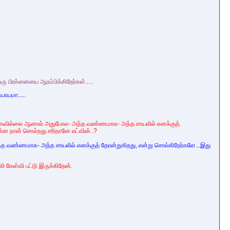
 ஒரு பிரச்னையை ஆரம்பிக்கிறேர்கள்.....
யாயமா.....
ீர்க்கவில்லை ஆனால் அதுபோல- அந்த வண்ணமாக- அந்த சாயலில் எனக்குத்
்ன நான் சொல்றது சரிதானே எட்வின்..?
்த வண்ணமாக- அந்த சாயலில் எனக்குத் தோன்றுகிறது, என்று சொல்கிறேர்களே...இது
 கேள்வி பட்டு இருக்கிறேன்.