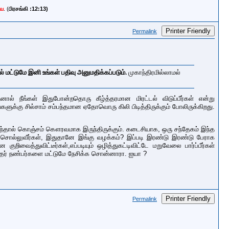
வே
. (
பிரசங்கி :12:13)
Printer Friendly
Permalink
ல் மட்டுமே
இனி உங்கள் பதிவு அனுமதிக்கப்படும்.
முகாந்திரமில்லாமல்
் நீங்கள் இதுபோன்றதொரு கீழ்த்தரமான மிரட்டல் விடுப்பீர்கள் என்று
்களுக்கு சில்சாம் சம்பந்தமான ஏதோவொரு கிலி பிடித்திருக்கும் போலிருக்கிறது.
ுந்தால் கொஞ்சம் கௌரவமாக இருந்திருக்கும். கடைசியாக, ஒரு சந்தேகம் இந்த
தில் சொல்லுவீர்கள், இதுதானே இங்கு வழக்கம்? இப்படி இரண்டு இரண்டு பேராக
த்துவிட்டீர்கள்,எப்படியும் ஒழித்துகட்டிவிட்டே மறுவேலை பார்ப்பீர்கள்
தர் நண்பர்களை மட்டுமே நேசிக்க சொன்னாரா. ஐயா ?
Printer Friendly
Permalink