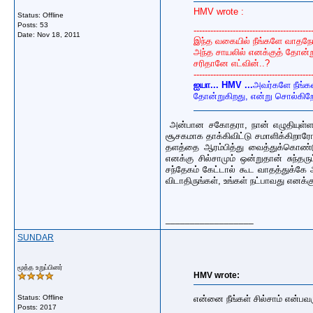
HMV wrote :
Status: Offline
Posts: 53
------------------------------------------
Date:
Nov 18, 2011
இந்த வகையில் நீங்களே வாதநோ
அந்த சாயலில் எனக்குத் தோன்
சரிதானே எட்வின்..?
------------------------------------------
ஐயா... HMV ...
அவர்களே நீங்க
தோன்றுகிறது, என்று சொல்கிறே
அன்பான சகோதரா, நான் எழுதியுள்ள சா
சூசகமாக தாக்கிவிட்டு சமாளிக்கிறாரோ
தளத்தை ஆரம்பித்து வைத்துக்கொண்டு
எனக்கு சில்சாமும் ஒன்றுதான் சுந்
சந்தேகம் கேட்டால் கூட வாதத்துக்கே
விடாதிருங்கள், உங்கள் நட்பாவது எனக்க
__________________
SUNDAR
மூத்த உறுப்பினர்
HMV wrote:
Status: Offline
என்னை நீங்கள் சில்சாம் என்ப
Posts: 2017