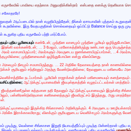
ருசலேமில் பாவியை எதற்காக அனுமதிக்கின்றார் என்பதை எனக்கு தெளிவாக சொல்லுங்கள்
ள் சகோதரரே!
கூறுவதன் அடிப்படையில் நான் எழுதியிருந்தேன்; நீங்கள் ஏசாயாவின் புத்தகம் கூறுவத
ன் கூறவில்லை. இரு வேதபகுதிகள் சொல்வதையும் ஒப்பிட்டு Balance செய்து ஒரு முடி
கூறுகிற புதிய எருசலேம் பற்றி பார்ப்போம்.
யும் புதிய பூமியையும்
கண்டேன்; முந்தின வானமும் முந்தின பூமியும் ஒழிந்துபோயின
இறங்கி வரக்கண்டேன்; ... 3 மேலும், பரலோகத்திலிருந்து உண்டான ஒரு பெருஞ்சத
ே அவர் வாசமாயிருப்பார்; அவர்களும் அவருடைய ஜனங்களாயிருப்பார்கள், ...4 அவர
த்தமுமில்லை; முந்தினவைகள் ஒழிந்துபோயின என்று விளம்பினது.
ின் அகலமும் நீளமும் சமமாயிருந்தது. ... 22 அதிலே தேவாலயத்தை நான் காணவில்ல
டுக்கச் சூரியனும் சந்திரனும் அதற்கு வேண்டுவதில்லை; தேவனுடைய மகிமையே அதைப
 வெளிச்சத்திலே நடப்பார்கள். பூமியின் ராஜாக்கள் தங்கள் மகிமையையும் கனத்தையு
வேசிப்பதில்லை;
ஆட்டுக்குட்டியானவரின் ஜீவபுஸ்தகத்தில் எழுதப்பட்டவர்கள் மாத்திரம் 
ஜீவத்தண்ணீருள்ள சுத்தமான நதி தேவனும் ஆட்டுக்குட்டியானவரும் இருக்கிற சிங்காச
ையிலும், பன்னிரண்டுவிதமான கனிகளைத்தரும் ஜீவவிருட்சம் இருந்தது, அது மாதந்தோ
ள்.
ுக்குட்டியானவரும் இருக்கிற சிங்காசனம் அதிலிருக்கும். 4 அவருடைய ஊழியக்காரர
 5 அங்கே இராக்காலமிராது; விளக்கும் சூரியனுடைய வெளிச்சமும் அவர்களுக்கு வ
ம் முடிந்து, வெள்ளை சிங்காசன இறுதி நியாயத்தீர்ப்பும் முடிந்த பின்னர்தான் புதி
் இரண்டாம் மரணம் எல்லாம் முடிந்திருக்கும். எனவேதான் புதிய எருசலேமில்
மரணமில