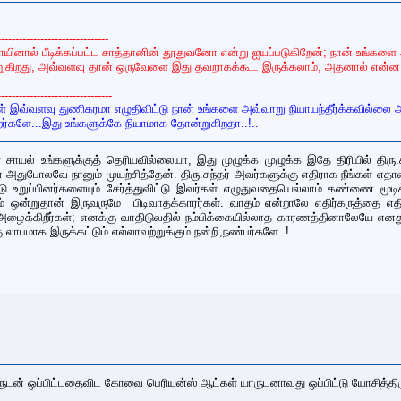
-------------------------------
யினால் பீடிக்கப்பட்ட சாத்தானின் தூதுவனோ என்று ஐயப்படுகிறேன்; நான் உங்க
றுகிறது, அவ்வளவு தான் ஒருவேளை இது தவறாகக்கூட இருக்கலாம், அதனால் என்ன அத
--------------------------------
ள் இவ்வளவு துணிகரமா எழுதிவிட்டு நான் உங்களை அவ்வாறு நியாயந்தீர்க்கவில்
ர்களே...இது உங்களுக்கே நியாமாக தோன்றுகிறதா..!..
யல் உங்களுக்குத் தெரியவில்லையா, இது முழுக்க முழுக்க இதே திரியில் திரு.சு
 அதுபோலவே நானும் முயற்சித்தேன். திரு.சுந்தர் அவர்களுக்கு எதிராக நீங்கள் எத
 உறுப்பினர்களையும் சேர்த்துவிட்டு இவர்கள் எழுதுவதையெல்லாம் கண்ணை மூட
தரும் ஒன்றுதான் இருவருமே பிடிவாதக்காரர்கள். வாதம் என்றாலே எதிர்கருத்த
 அழைக்கிறீர்கள்; எனக்கு வாதிடுவதில் நம்பிக்கையில்லாத காரணத்தினாலேயே எனத
ு லாபமாக இருக்கட்டும்.எல்லாவற்றுக்கும் நன்றி,நண்பர்களே..!
வருடன் ஒப்பிட்டதைவிட கோவை பெரியன்ஸ் ஆட்கள் யாருடனாவது ஒப்பிட்டு யோசித்தி