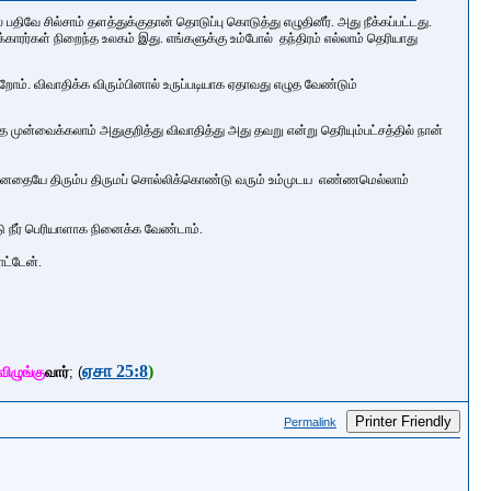
 பதிவே சில்சாம் தளத்துக்குதான் தொடுப்பு கொடுத்து
எழுதினீர். அது நீக்கப்பட்டது.
காரர்கள் நிறைந்த உலகம் இது. எங்களுக்கு உம்போல் தந்திரம் எல்லாம் தெரியாது
ம். விவாதிக்க விரும்பினால் உருப்படியாக ஏதாவது எழுத வேண்டும்
்தை முன்வைக்கலாம் அதுகுறித்து விவாதித்து அது தவறு என்று தெரியும்பட்சத்தில் நான்
்னதையே திரும்ப திருமப் சொல்லிக்கொண்டு
வரும்
உம்முடய எண்ணமெல்லாம்
்டு நீர் பெரியாளாக நினைக்க வேண்டாம்.
மாட்டேன்.
ஏசா 25:8
)
விழுங்கு
வார்
;
(
Printer Friendly
Permalink