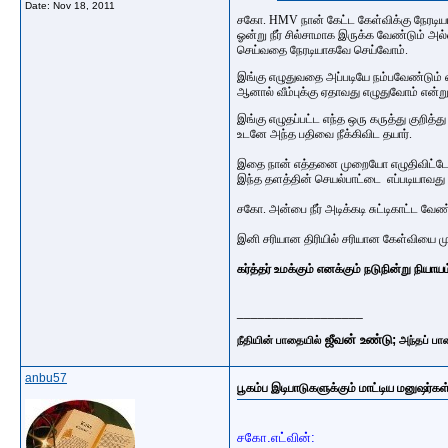
Date:
Nov 18, 2011
சகோ. HMV நான் கேட்ட கேள்விக்கு நேரடியான
ஓன்று நீர் சில்சாமாக இருக்க வேண்டும் அல
செய்வதை நேரடியாகவே செய்வோம்.
இங்கு எழுதுவதை அப்படியே நம்பவேண்டும் எ
ஆனால் வீம்புக்கு ஏதாவது எழுதுவோம் என்
இங்கு எழுதப்பட்ட எந்த ஒரு கருத்து குறித்
உடனே அந்த பதிவை நீக்கிவிட தயார்.
இதை நான் எத்தனை முறையோ எழுதிவிட்டேன
இந்த தளத்தின் செயல்பாட்டை எப்படியாவத
சகோ. அன்பை நீர் அடிக்கடி சுட்டிகாட்ட வ
இனி சரியான திரியில் சரியான கேள்வியை முன
கர்த்தர் உமக்கும் எனக்கும் நடுநின்று நியாயம்
__________________
ஜீவன் உண்டு;
நீதியின் பாதையில்
அந்தப் பா
anbu57
பூகம்ப இடிபாடுகளுக்கும் மாட்டிய மனுஷர்கள
சகோ.எட்வின்: