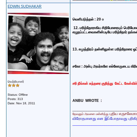
EDWIN SUDHAKAR
வெளிபடுத்தல் : 20 ௦
12.
மரித்தோராகிய சிறியோரையும் பெரியோரை
எழுதப்பட்டவைகளின்படியே
மரித்தோர் தங்க
13.
சமுத்திரம் தன்னிலுள்ள மரித்தோரை ஒப
சகோ : அன்பு அவர்களே எல்லோருடைய கிரி
வெற்றியாளர்
சரி நீங்கள் சுந்தரை குறித்து கேட்ட கேள்வ
Status: Offline
Posts: 313
ANBU WROTE :
Date:
Nov 18, 2011
______________________________
புதிய எருசலேமாக
தேவனும் அவனை மன்னித்து
விரோதமானது என இப்போதாவது புரிகி
______________________________