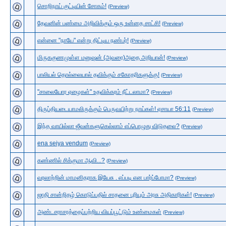
சொறிநாய் குட்டியின் சோகம்!
(Preview)
தேவனின் பண்மை அறிவிக்கும் ஒரு உன்னத சாட்சி!
(Preview)
என்னை "நாயே" என்று திட்டிய நண்பர்!
(Preview)
மிருககுணமுள்ள மனுஷன் (அவரை)அதை அறியான்!
(Preview)
பாலியல் தொல்லையால் தவிக்கும் சகோதரிகளுக்கு!
(Preview)
"சாலையோர ஏழைகள்" உதவிக்கரம் நீட்டலாமா?
(Preview)
திருப்தியடையாமலிருக்கும் பெருவயிற்று நாய்கள்! ஏசாயா 56:11
(Preview)
இந்த வாயில்லா ஜீவன்களுகெல்லாம் எப்பொழுது விடுதலை?
(Preview)
ena seiya vendum
(Preview)
கண்ணில் சிக்குமா ஆவி...?
(Preview)
வரலாற்றின் மாமனிதராக இயேசு . எப்படி என பார்ப்போமா?
(Preview)
ஜாதி சான்றிதழ் கொடுப்பதில் சாதனை புரியும் அரசு அதிகாரிகள்!
(Preview)
அண்டசராசரத்தைப்பற்றிய வியப்பூட்டும் உண்மைகள்
(Preview)