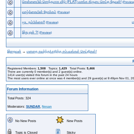
சென்னையில் சொந்தமாக வீடு (FLAT) வாங்க கிருபை செய்த தேவன்!
(Preview
வாழ்க்கையின் நோக்கம்
(Preview)
மூட நம்பிக்கை!!
(Preview)
இது ஏன் ?!
(Preview)
இறைவன்
→
மனதை கவர்ந்த/பாதித்த சம்பவங்கள் செய்திகள்!
Registered Members:
1,508
Topics:
1,429
Total Posts:
5,466
There are currently
0
member(s) and
2
guest(s) online
.
1414
user(s) visited this forum in the past 24 hours
The most users ever online at once was 4 member(s) and 29 guest(s) at 9:49pm Nov 01, 2
Forum Information
Total Posts: 324
Moderators:
SUNDAR
,
Nesan
No New Posts
New Posts
Topic is Closed
Sticky