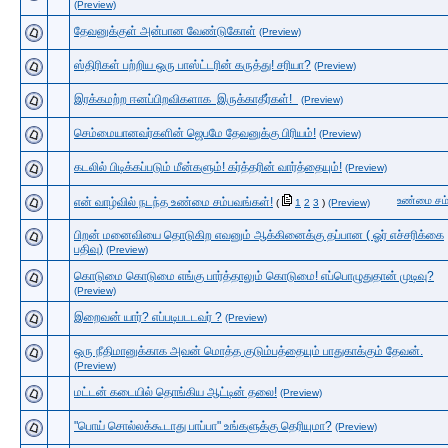
(Preview)
தேவனுக்குள் அன்பான வேண்டுகோள்
(Preview)
ஸ்திரிகள் பற்றிய ஒரு பாஸ்ட்டரின் கருத்து! சரியா?
(Preview)
இரக்கமற்ற ஈனப்பிறவிகளாக இருக்காதீர்கள்!
(Preview)
செம்மையானவர்களின் ஜெபமே தேவனுக்கு பிரியம்!
(Preview)
கடலில் பிடிக்கப்படும் மீன்களும்! கர்த்தரின் வார்த்தையும்!
(Preview)
உண்மை சம்
என் வாழ்வில் நடந்த உண்மை சம்பவங்கள்!
(
1
2
3
)
(Preview)
பிறன் மனைவியை தொடுகிற எவனும் ஆக்கினைக்கு தப்பான ( ஓர் எச்சரிக்கை
பதிவு)
(Preview)
கொடுமை கொடுமை எங்கு பார்த்தாலும் கொடுமை! ​எப்பொழுதுதான் முடிவு?
(Preview)
இறைவன் யார்? எப்படிபடடவர் ?
(Preview)
ஒரு நீதிமானுக்காக அவன் மொத்த குடும்பத்தையும் பாதுகாக்கும் தேவன்.
(Preview)
மட்டன் கடையில் தொங்கிய ஆட்டின் தலை!
(Preview)
"பொய் சொல்லக்கூடாது பாப்பா" உங்களுக்கு தெரியுமா?
(Preview)