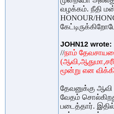
முறையோ அல்லது
வழக்கம். நீதி மன
HONOUR/HONO
கேட்டிருக்கிறோம
JOHN12 wrote:
//
நாம் தேவசாயலை 
(ஆவி,ஆதுமா,சரீர
மூன்று என விக்க
தேவனுக்கு ஆவி /
வேதம் சொல்கி
படைத்தார். இதில