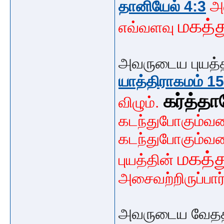
தானியேல் 4:3
அ
மகத்
எவ்வளவு
அவருடைய புயத்த
யாத்திராகமம் 1
கர்த்தா
விழும்.
கடந்துபோகும்வரை
கடந்துபோகும்வர
மகத்
புயத்தின்
அசைவற்றிருப்பார
அவருடைய வேதத்