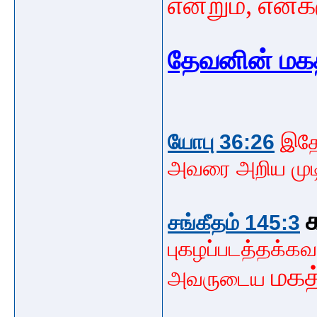
என்றும், எனக்
தேவனின் மகத
யோபு 36:26
இத
அவரை அறிய முட
க
சங்கீதம் 145:3
புகழப்படத்தக்கவர
மகத
அவருடைய