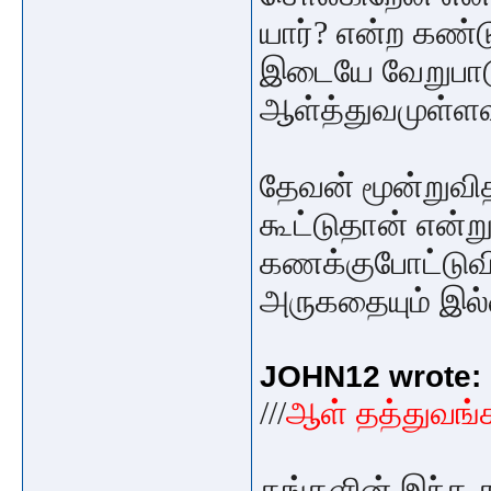
யார்? என்ற கண்டு
இடையே வேறுபாட
ஆள்த்துவமுள்ளவ
தேவன் மூன்றுவி
கூட்டுதான் என்று
கணக்குபோட்டுவி
அருகதையும் இ
JOHN12 wrote:
///
ஆள் தத்துவங்க
தங்களின் இந்த க