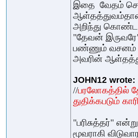
இதை வேதம் ச
ஆள்தத்துவம்தான
அறிந்து கொண்ட
"தேவன் இருவரே"
பண்ணும் வசனம் எ
அவரின் ஆள்தத்
JOHN12 wrote:
//
பரலோகத்தில் த
துதிக்கபடும் கார
"பரிசுத்தர்" என
மூவராகி விடுவா