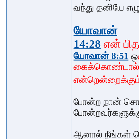
வந்து தனியே எழ
யோவான்
14:28
என்
பி
யோவான் 8:51
ஒ
கைக்கொண்டால்
என்றென்றைக்கும
போன்ற நான் சொல
போன்றவர்களுக
ஆனால் நீங்கள்