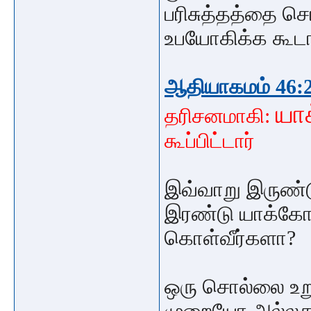
பரிசுத்தத்தை ச
உபயோகிக்க கூ
ஆதியாகமம் 46:
யா
தரிசனமாகி:
கூப்பிட்டார்
இவ்வாறு இருண்ட
இரண்டு யாக்கோபு
கொள்வீர்களா?
ஒரு சொல்லை உற