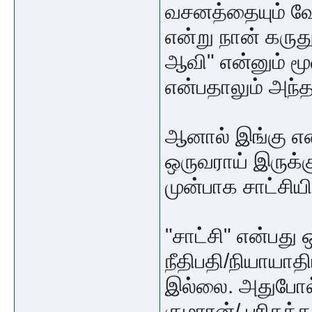
வசனத்தையும் வேத
என்று நான் கருத
ஆவி" என்னும் ம
என்பதாலும் அந்
ஆனால் இங்கு எ
ஒருவராய் இருக்க
முன்பாக சாட்சிய
"சாட்சி" என்பது
நீதிபதி/நியாயாத
இல்லை. அதுபோல்
குமாரன்/ பரிசுத்