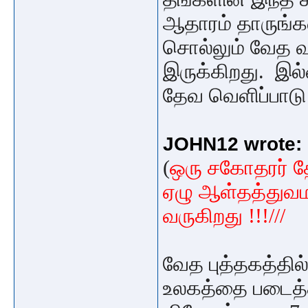
ஆதாரம் தாருங்கள
சொல்லும் வேத 
இருக்கிறது. இ
தேவ வெளிப்பாடு
JOHN12 wrote:
(
ஒரு சகோதரர் 
ஏழு ஆள்தத்துவம
வருகிறது !!!///
வேத புத்தகத்தில
உலகத்தை படைத்த