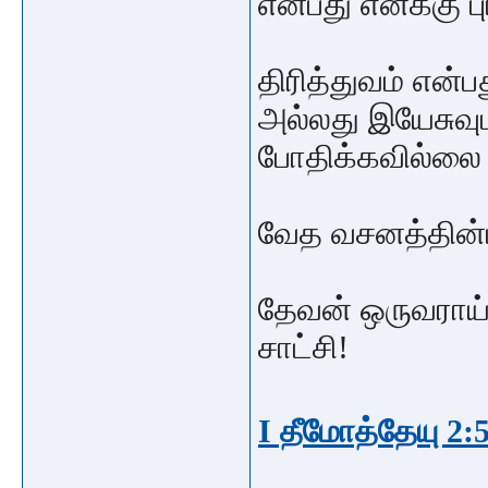
என்பது எனக்கு ப
திரித்துவம் என்
அல்லது இயேசுவு
போதிக்கவில்ல
வேத வசனத்தின்பட
தேவன் ஒருவராய் 
சாட்சி!
I தீமோத்தேயு 2: