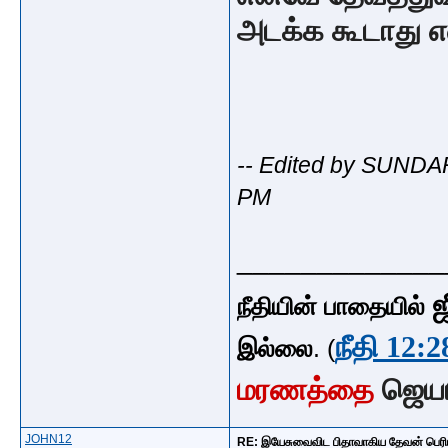
அடக்க கூடாது எ
-- Edited by SUNDA
PM
_____________
ஜ
நீதியின் பாதையில்
நீதி 12:2
இல்லை
. (
மரணத்தை
ஜெய
JOHN12
RE: இயேசுவைவிட பிதாவாகிய தேவன் பெரி