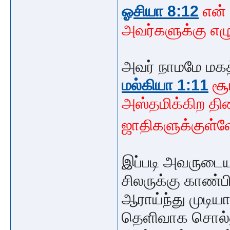
ஓசியா 8:12
என்
அவர்களுக்கு எழ
அவர் நாமமே மக
மல்கியா 1:11
சூ
அஸ்தமிக்கிற திச
ஜாதிகளுக்குள்
இப்படி அவருடை
சிலருக்கு காண்ப
ஆராய்ந்து முடிய
தெளிவாக சொல்லு