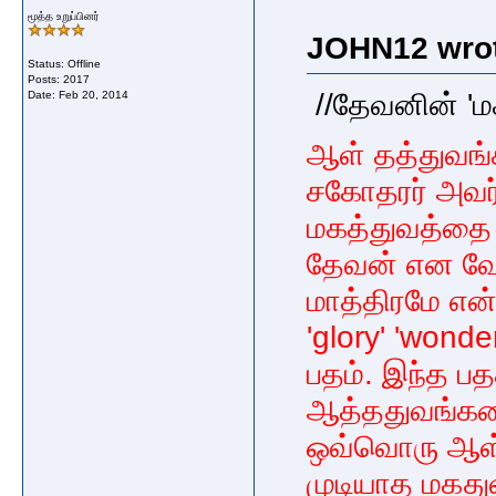
மூத்த உறுப்பினர்
JOHN12 wrot
Status: Offline
Posts: 2017
//தேவனின் 'ம
Date:
Feb 20, 2014
ஆள் தத்துவங
சகோதரர் அவர
மகத்துவத்தை 
தேவன் என வேத
மாத்திரமே என்
'glory' 'wond
பதம். இந்த ப
ஆத்ததுவங்களை
ஒவ்வொரு ஆள்
முடியாத மகதுவ