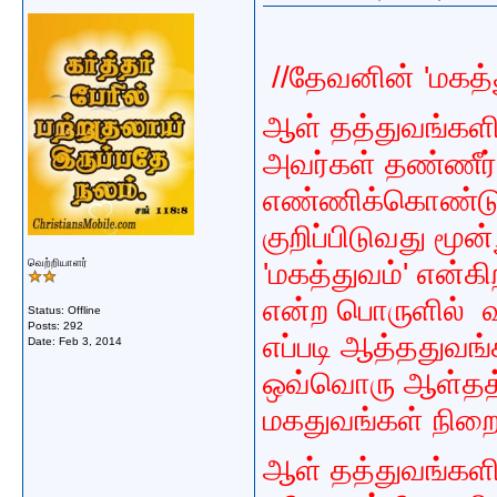
//தேவனின் 'மகத்
ஆள் தத்துவங்கள
அவர்கள் தண்ணீ
எண்ணிக்கொண்டு 
குறிப்பிடுவது மூ
வெற்றியாளர்
'மகத்துவம்' என்கிற
என்ற பொருளில் 
Status: Offline
Posts: 292
எப்படி ஆத்ததுவங
Date:
Feb 3, 2014
ஒவ்வொரு ஆள்தத்
மகதுவங்கள் நிறைந
ஆள் தத்துவங்களி