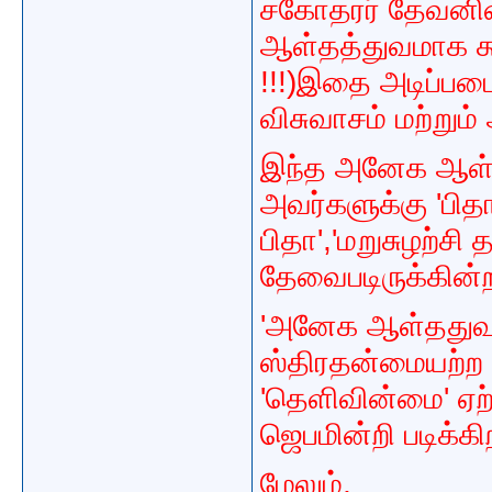
சகோதரர் தேவனின
ஆள்தத்துவமாக கூ
!!!)இதை அடிப்பட
விசுவாசம் மற்றும
இந்த அனேக ஆள்தத
அவர்களுக்கு 'பி
பிதா','மறுசுழற்ச
தேவைபடிருக்கின்
'அனேக ஆள்ததுவம
ஸ்திரதன்மையற்ற
'தெளிவின்மை' ஏ
ஜெபமின்றி படிக்கி
மேலும்,