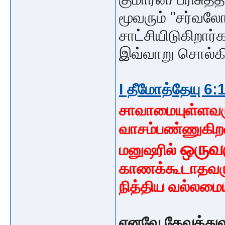
மூவரும் "சர்வல
சாட்சியிடுகிறார
இவ்வாறு சொல
I தீமோத்தேயு 6:
சாவாமையுள்ளவர
வாசம்பண்ணுகிறவ
ஒருவர
மனுஷரில்
காணக்கூடாதவரும
நித்திய வல்லமை
எனவே தேவத்துவ