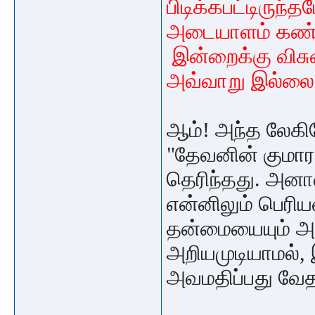
பிடிக்கபட்டிருந
அடையாளம் கண்ட
இன்றைக்கு விசு
அவ்வாறு இல்லை எ
ஆம்! அந்த லேக
"தேவனின் குமாரன
தெரிந்தது. அனால
என்னிலும் பெரிய
தன்மையையும் அவ
அறியமுடியாமல்,
அவமதிப்பது வ