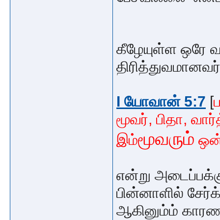
கீழேயுள்ள ஒரே வ
திரித்துவமானவர்
I யோவான் 5:7
[
மூவர், பிதா, வா
மூவரும்
இம்
ஒன்
என்று அடைப்பக்க
பின்னாளில் சேர்க
ஆகினும்ம் காரண