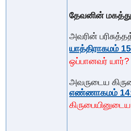
தேவனின் மகத்த
அவரின் பரிசுத்தத
யாத்திராகமம் 1
ஒப்பானவர் யார்? 
அவருடைய கிருபை
எண்ணாகமம் 14
கிருபையினுடை