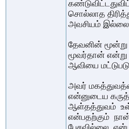
கண்டுவிட்டதுவி
சொல்லாத திரித்
அவசியம் இல்ல
தேவனின் மூன்று
மூவர்தான் என்று
ஆவியை மட்டுபட
அவர் மகத்துவத
என்னுடைய கருத்த
ஆள்தத்துவம் உள
என்பதற்கும் நா
பேசவில்லை என்ப