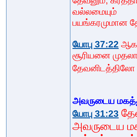
தேவனும், கர்த்தா
வல்லமையும்
பயங்கரமுமான தே
யோபு 37:22
ஆகா
சூரியனை முதலாய்
தேவனிடத்திலோ
அவருடைய மகத்த
தே
யோபு 31:23
அவருடைய
ம