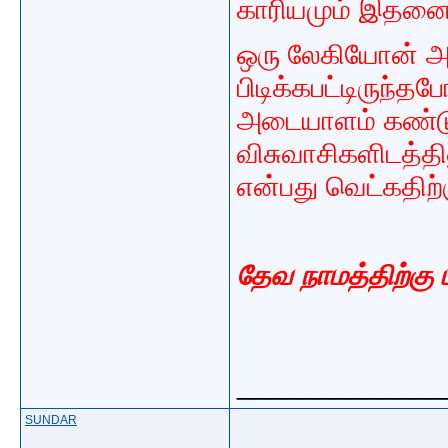
காரியமும் இதனைய
ஒரு லேகியோன் அள
பிடிக்கபட்டிருந்
அடையாளம் கண்டு
விசுவாசிகளிடத்த
என்பது வெட்கதிற்க
தேவ நாமத்திற்கு
_____________
SUNDAR