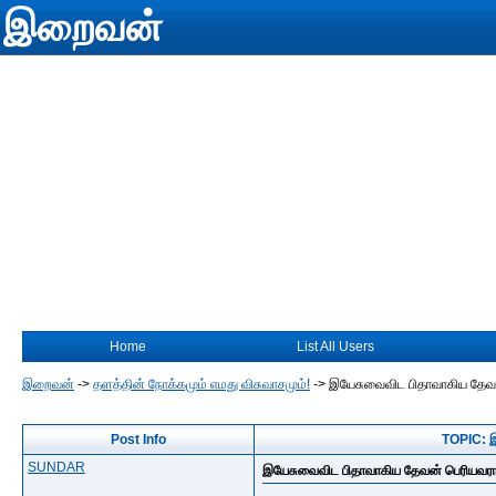
இறைவன்
Home
List All Users
இறைவன்
->
தளத்தின் நோக்கமும் எமது விசுவாசமும்!
->
இயேசுவைவிட பிதாவாகிய தேவன
Post Info
TOPIC: இ
SUNDAR
இயேசுவைவிட பிதாவாகிய தேவன் பெரியவரா