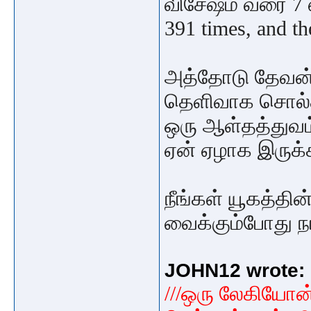
விசேஷம் வரை 7 
391 times, and t
அத்தோடு தேவன்
தெளிவாக சொல்
ஒரு ஆள்தத்துவ
ஏன் ஏழாக இருக
நீங்கள் யூகத்தி
வைக்கும்போது ந
JOHN12 wrote:
///ஒரு லேகியோன