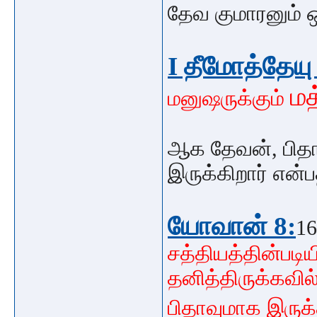
தேவ குமாரனும் 
I தீமோத்தேயு
மத
மனுஷருக்கும்
ஆக தேவன், பிதா
இருக்கிறார் என்
யோவான் 8:
1
சத்தியத்தின்படிய
தனித்திருக்கவி
பிதாவுமாக இருக்