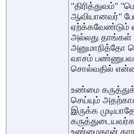
"திரித்துவம்" "ம
ஆவியானவர்" போ
ஏற்க்கவேண்டும் எ
அல்லது தாங்கள்
அனுமாநித்தோ சொ
வாசம் பண்ணுபவர
சொல்வதில் என்
உண்மை கருத்துக்க
செய்யும் அதற்க
இருக்க முடியா
கருத்துடையவர்கள
உண்மைதான் காரண