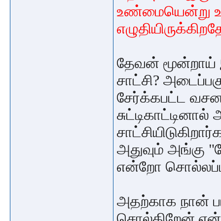
உண்மையென்று உங
எழுதியிருக்கிறத
தேவன் மூன்றாய் 
சாட்சி? அடைப்பகு
சேர்க்கபட்ட வசன
சுட்டிகாட்டினால்
சாட்சியிடுகிறார
அதுவும் அங்கு "
என்றோ சொல்லப்
அதற்காக நான் 
சொல்கிறேன் என