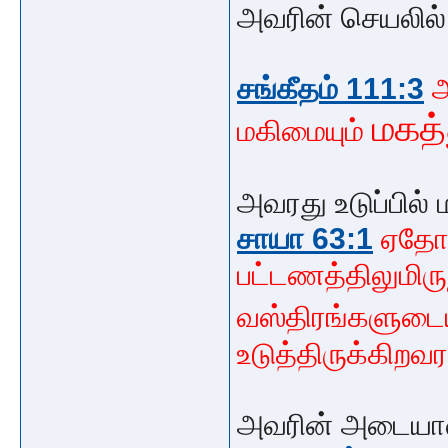
அவரின் செயலில்
சங்கீதம் 111:3
மகத
மகிமையும்
அவரது உடுப்பில்
சாயா 63:1
ஏதோம
பட்டணத்திலுமிருந
வஸ்திரங்களுடை
உடுத்திருக்கிறவர
அவரின் அடையாள