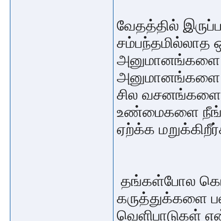
வேதத்தில் இருப
சம்பந்தமில்லாத 
அனுமானங்களை எ
அனுமானங்களை நா
சில வசனங்களை க
உண்மைகளை நீங்க
ஏற்க்க மறுக்கிறீர
தங்கள்போல கொ
கருத்துக்களை பல
வெளிபாடுகள் என