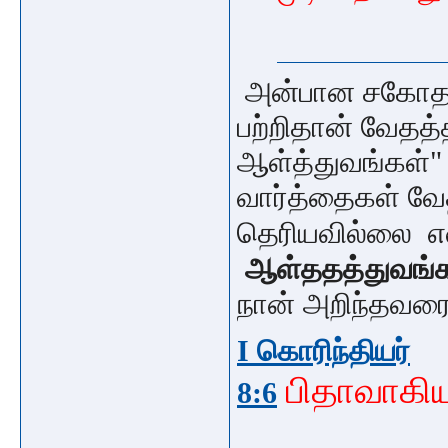
அன்பான சகோதர
பற்றிதான் வேதத்
ஆள்த்துவங்கள்"
வார்த்தைகள் வேத
தெரியவில்லை
ஆள்ததத்துவங்க
நான் அறிந்தவரை
I கொரிந்தியர்
பிதாவாகி
8:6