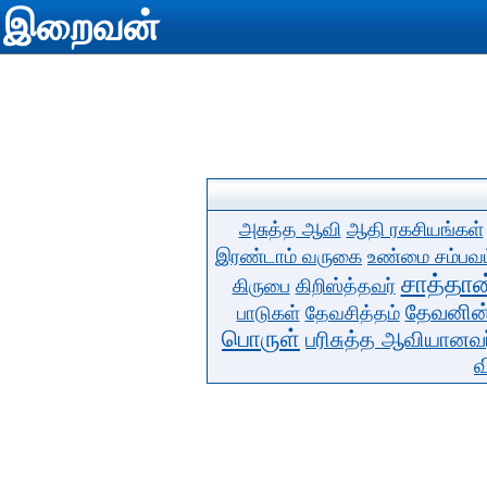
இறைவன்
அசுத்த ஆவி
ஆதி ரகசியங்கள்
இரண்டாம் வருகை
உண்மை சம்பவம
சாத்தான
கிருபை
கிறிஸ்த்தவர்
தேவனின்
பாடுகள்
தேவசித்தம்
பொருள்
பரிசுத்த ஆவியானவர
வ