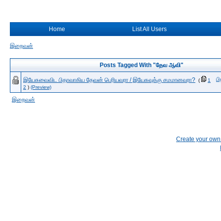
Home
List All Users
இறைவன்
Posts Tagged With "தேவ ஆவி"
ப
இயேசுவைவிட பிதாவாகிய தேவன் பெரியவரா / இயேசுவுக்கு சமமானவரா?
(
1
2
)
(Preview)
இறைவன்
Create your ow