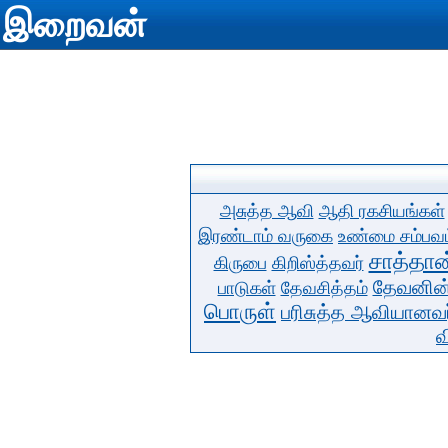
இறைவன்
அசுத்த ஆவி
ஆதி ரகசியங்கள்
இரண்டாம் வருகை
உண்மை சம்பவம
சாத்தான
கிருபை
கிறிஸ்த்தவர்
தேவனின்
பாடுகள்
தேவசித்தம்
பொருள்
பரிசுத்த ஆவியானவர
வ