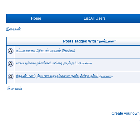
Home
List All Users
இறைவன்
Posts Tagged With "தண்டனை"
கட்டளையை மீறினால் மரணம்
(Preview)
பாவ பழக்கவழக்கங்கள் உயிரை குடிக்கும்!
(Preview)
தேவன் மனப்பூர்வமாக மனுஷர்களை தண்டிக்கிரவறல்ல!
(Preview)
இறைவன்
Create your ow