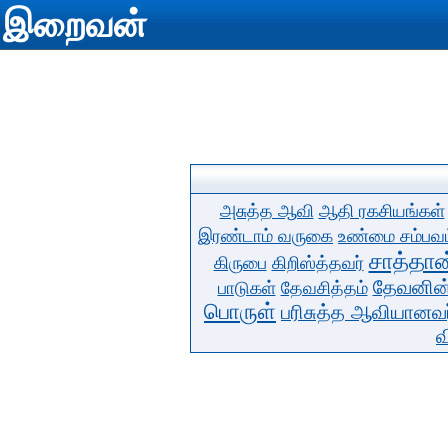
இறைவன்
அசுத்த ஆவி
ஆதி ரகசியங்கள்
இரண்டாம் வருகை
உண்மை சம்பவம
சாத்தான
கிருபை
கிறிஸ்த்தவர்
தேவனின்
பாடுகள்
தேவசித்தம்
பொருள்
பரிசுத்த ஆவியானவர
வ