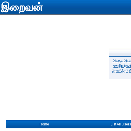
இறைவன்
அசுத்த ஆவி
ஊழியர்கள
த
தேவசித்தம்
Home
List All Users