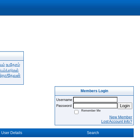
உபதேசம்
வம்
்பம்/பாடுகள்
பிதா/தேவன்
Members Login
Username
Login
Password
Remember Me
New Member
Lost Account Info?
User Details
Search