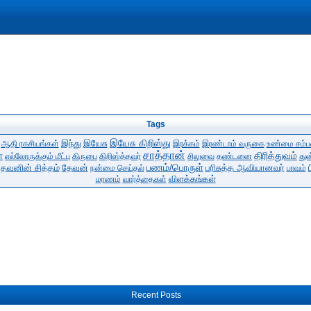
Tags
இயேசு கிறிஸ்து
இந்து
இயேசு
ஆதி ரகசியங்கள்
இரக்கம்
இரண்டாம் வருகை
உண்மை சம்ப
சாத்தான்
்
திரித்துவம்
எல்லோருக்கும் மீட்பு
கிருபை
கிறிஸ்த்தவர்
சிலுவை
தண்டனை
துன
பணம்/பொருள்
ேவனின் சித்தம்
தேவன்
பரிசுத்த ஆவியானவர்
நன்மை செய்தல்
பாவம்
விளக்கங்கள்
மரணம்
வார்த்தைகள்
Recent Posts