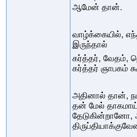
ஆமேன் தான்.
வாழ்க்கையில், எந
இருந்தால்
கர்த்தர், வேதம்,
கர்த்தர் ஞாபகம் 
அதினால் தான், ந
தன் மேல் தாகமாய
தேடுகின்றானோ, 
திருப்தியாக்குவே