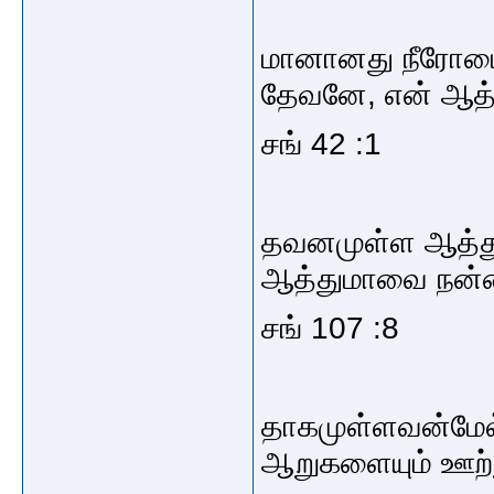
மானானது நீரோடை
தேவனே, என் ஆத்த
சங் 42 :1
தவனமுள்ள ஆத்துமா
ஆத்துமாவை நன்மை
சங் 107 :8
தாகமுள்ளவன்மேல்
ஆறுகளையும் ஊற்