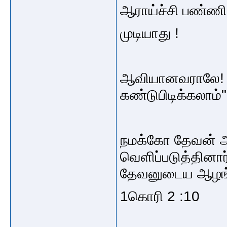
ஆராய்ச்சி பண்ணி
முடியாது !
ஆவியானவராலே! த
கண்டுபிடிக்கலாம்"
நமக்கோ தேவன்
வெளிப்படுத்தினா
தேவனுடைய ஆழங்கள
1கொரி 2 :10