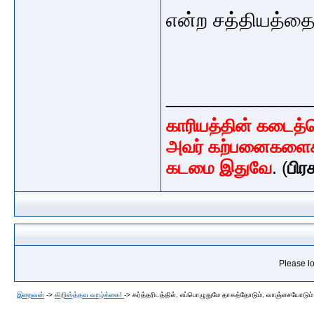
என்ற சத்தியத்தை,
_____________
காரியத்தின் கடைத
அவர் கற்பனைகளைக் 
கடமை இதுவே
. (
பிர
Please lo
இறைவன்
->
கிறிஸ்த்தவ வாழ்க்கை!
->
கர்த்தரிடத்தில், எப்பொழுதுமே தாகத்தோடும், வாஞ்சையோடும் 