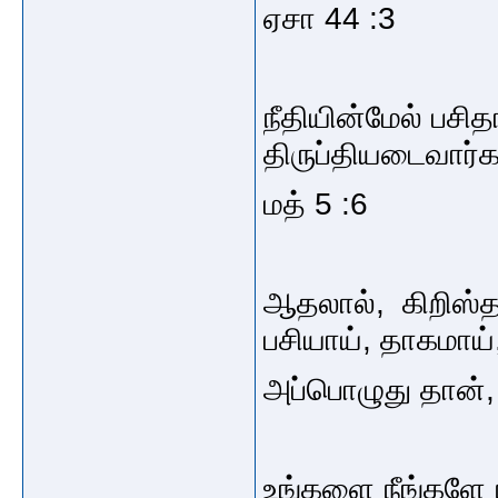
ஏசா 44 :3
நீதியின்மேல் பசி
திருப்தியடைவார்க
மத் 5 :6
ஆதலால், கிறிஸ்தவ
பசியாய், தாகமாய்
அப்பொழுது தான், க
உங்களை நீங்களே ந