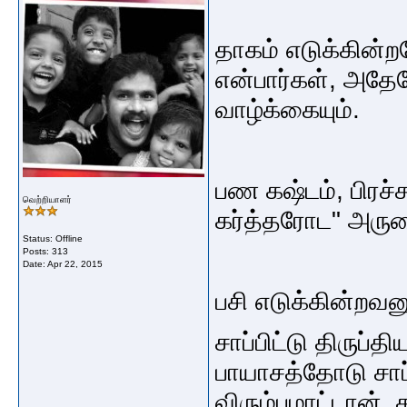
தாகம் எடுக்கின்
என்பார்கள், அத
வாழ்க்கையும்.
பண கஷ்டம், பிரச
வெற்றியாளர்
கர்த்தரோட" அரும
Status: Offline
Posts: 313
Date:
Apr 22, 2015
பசி எடுக்கின்றவன
சாப்பிட்டு திருப்
பாயாசத்தோடு சாப
விரும்பமாட்டான்,