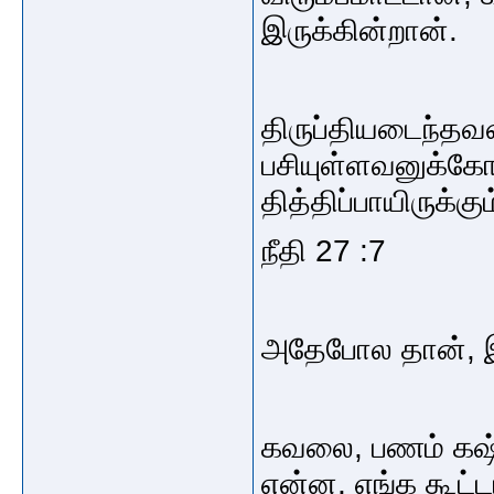
இருக்கின்றான்.
திருப்தியடைந்தவன்
பசியுள்ளவனுக்கோ
தித்திப்பாயிருக்கும
நீதி 27 :7
அதேபோல தான், இ
கவலை, பணம் கஷ்ட
என்ன, எங்க கூட்ட