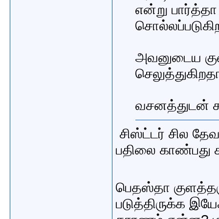
என்று பார்த்த
சொல்லப்படுகி
அவனுடைய குணா
செலுத்துகிறத
வசனத்துடன் ச
சிஸ்ட்டர் சில தே
பதிலை காண்பது ச
பெதஸ்தா குளத்த
படுத்திருக்க இய