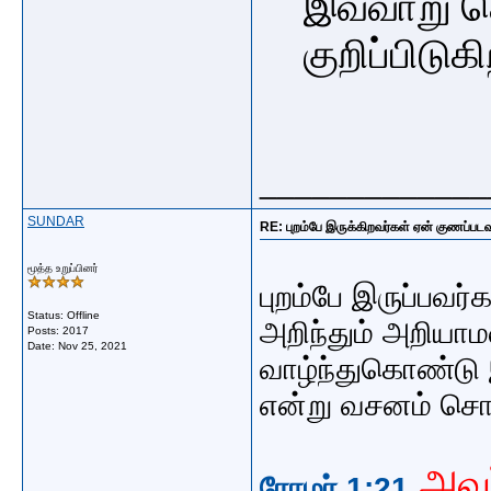
இவ்வாறு ச
குறிப்பிடுக
_____________
SUNDAR
RE: புறம்பே இருக்கிறவர்கள் ஏன் குணப்படவு
மூத்த உறுப்பினர்
புறம்பே இருப்பவ
Status: Offline
அறிந்தும் அறியா
Posts: 2017
Date:
Nov 25, 2021
வாழ்ந்துகொண்டு 
என்று வசனம் சொல
அவர
ரோமர் 1:21