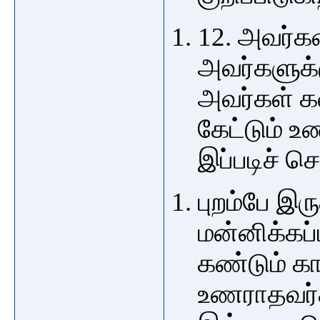
12. அவர்கள
அவர்களுக்க
அவர்கள் க
கேட்டும் உ
இப்படிச் ச
புறம்பே இர
மன்னிக்கப்
கண்டும் 
உணராதவர்க