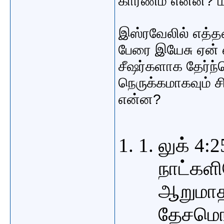
காரணம் என்ன? ம
இஸ்ரவேலில் எத்த
பேரை இயேசு ஏன் 
சீஷர்களாக தேர்ந்
நெருக்கமாகவும் ச
என்ன?
லுக் 4:
நாட்களி
ஆறுமாத
தேசமெங்