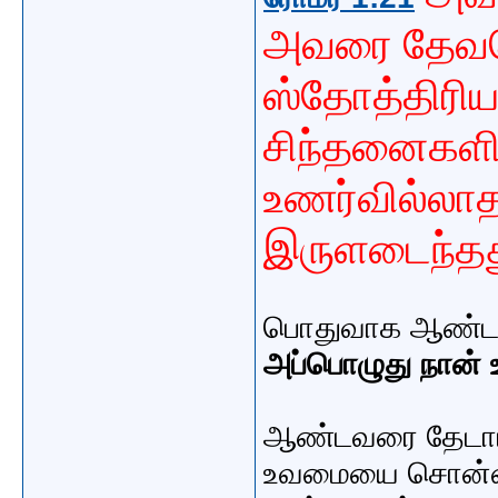
அவரை தேவ
ஸ்தோத்திரியா
சிந்தனைகளி
உணர்வில்லா
இருளடைந்தத
பொதுவாக ஆண்டவ
அப்பொழுது நான் 
ஆண்டவரை தேடாமல
உவமையை சொன்னா