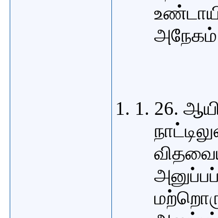
உண்டாய
அநேகம்
26. ஆயி
நாட்டில
விதவைய
அனுப்பப
மற்றொரு