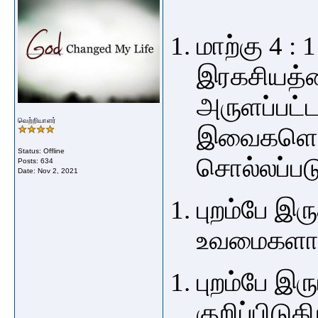
மாற்கு 4 :
இரகசியத்தை
அருளப்பட்ட
வெற்றியாளர்
இவைகளெல்
Status: Offline
சொல்லப்பட
Posts: 634
Date:
Nov 2, 2021
புறம்பே இர
உவமைகளாக
புறம்பே இர
குறிப்பிடுக