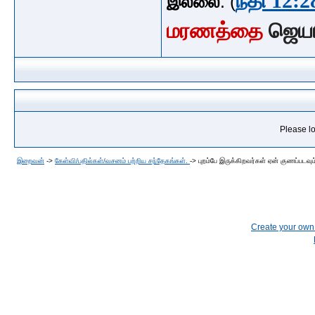
நீதி 12:2
இல்லை
. (
மரணத்தை
ஜெய
Please lo
இறைவன்
->
கேள்வி/பதில்கள்/வசனம் பற்றிய சந்தேகங்கள்.
->
புறம்பே இருக்கிறவர்கள் ஏன் குணப்படவும
Create your ow