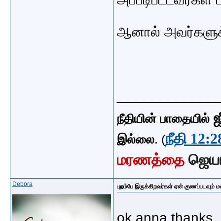
ஆனால் அவர்களுக்
_____________
ஜ
நீதியின் பாதையில்
நீதி 12:2
இல்லை
. (
மரணத்தை
ஜெய
Debora
புறம்பே இருக்கிறவர்கள் ஏன் குணப்படவும் ம
ok anna thanks