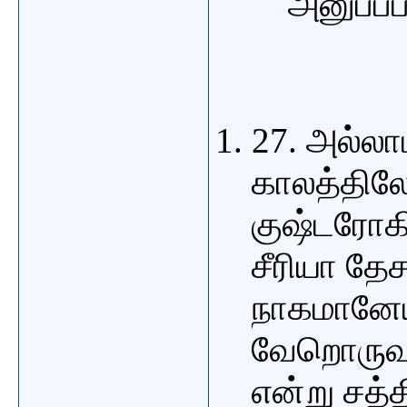
அனுப்பப
27. அல்லாம
காலத்தில
குஷ்டரோகி
சீரியா த
நாகமானேய
வேறொருவன
என்று சத்த