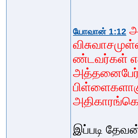
அ
யோவான் 1:12
விசுவாசமுள
ண்டவர்கள் 
அத்தனைபேர
பிள்ளைகளாகு
அதிகாரங்கொ
இப்படி தேவன