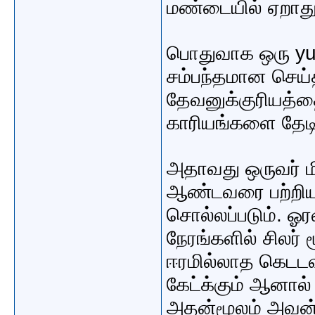
மண்டையில் ஏறாது
பொதுவாக ஒரு y
சம்பந்தமான செய்
தேவனுக்குரியத்த
காரியங்களை தேட
அதாவது ஒருவர் ம
ஆண்டவரை பற்றிய
சொல்லப்படும். ஓர
நேரங்களில் சிலர் 
ஈரமில்லாத கெடட
கேட்க்கும் ஆனால
அதன்மூலம் அவன்