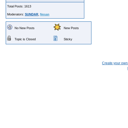
Total Posts: 1613
Moderators:
SUNDAR
,
Nesan
No New Posts
New Posts
Topic is Closed
Sticky
Create your ow