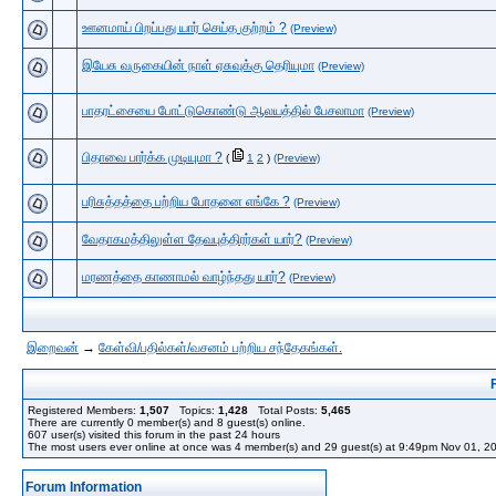
ஊனமாய் பிறப்பது யார் செய்த குற்றம் ?
(Preview)
இயேசு வருகையின் நாள் ஏசுவுக்கு தெரியுமா
(Preview)
பாதரட்சையை போட்டுகொண்டு ஆலயத்தில் பேசலாமா
(Preview)
பிதாவை பார்க்க முடியுமா ?
(
1
2
)
(Preview)
பரிசுத்தத்தை பற்றிய போதனை எங்கே ?
(Preview)
வேதாகமத்திலுள்ள தேவபுத்திரர்கள் யார்?
(Preview)
மரணத்தை காணாமல் வாழ்ந்தது யார்?
(Preview)
இறைவன்
→
கேள்வி/பதில்கள்/வசனம் பற்றிய சந்தேகங்கள்.
Registered Members:
1,507
Topics:
1,428
Total Posts:
5,465
There are currently
0
member(s) and
8
guest(s) online
.
607
user(s) visited this forum in the past 24 hours
The most users ever online at once was 4 member(s) and 29 guest(s) at 9:49pm Nov 01, 2
Forum Information