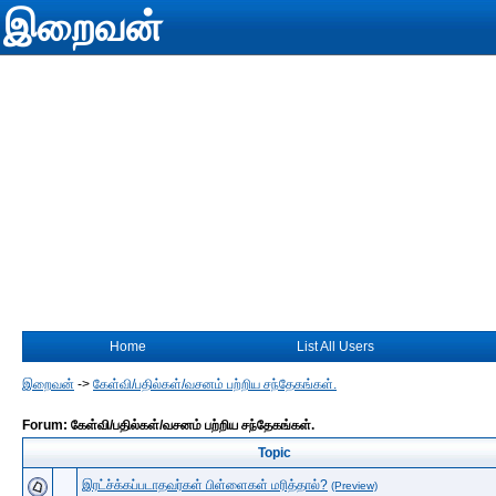
இறைவன்
Home
List All Users
இறைவன்
->
கேள்வி/பதில்கள்/வசனம் பற்றிய சந்தேகங்கள்.
Forum: கேள்வி/பதில்கள்/வசனம் பற்றிய சந்தேகங்கள்.
Topic
இரட்ச்க்கப்படாதவர்கள் பிள்ளைகள் மரித்தால்?
(Preview)