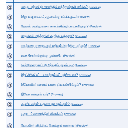
பழைய ஏற்பாட்டு காலத்தில் மரித்தவர்கள் எங்கே?
(Preview)
இது யாருடைய ஆளுகைக்கு உட்பட்டது...!
(Preview)
தேவன் மனிதர்களை கணக்கின்றி படைக்கிறாரா?
(Preview)
சாமுவேல் மரித்தபின் எழுந்து வந்தாரா?
(Preview)
ஊழியரை குறைகூறும் பதிவும் அதற்க்கு பதிலும்!
(Preview)
உலக தோற்றத்துக்கு முன்னரே!
(Preview)
பெற்றோரை நாம் ஆசிர்வதிப்பது எப்படி?
(Preview)
இரட்சிக்கப்பட்ட யாவர்கும் மீட்பு நிச்சயமா?
(Preview)
இயேசுவின் வசனம் யாரை நியாயம்தீர்க்கும்?
(Preview)
இயேசு என்றால் யார்?
(Preview)
ஆண்டவரின் வருகை தாமதம் ஏன்?
(Preview)
யூதா - 9 வசனத்தின் விளக்கம்
(Preview)
யோபுவின் சரித்திரம் சொல்லும் உண்மை!
(Preview)