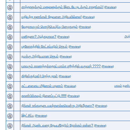
சாத்தானுக்கும் மனுஷனுக்கும் இடையே நடக்கும் சதுரங்கம்!
(Preview)
மதியற்ற ஜனங்கள் தேவனை அறியவில்லை!
(Preview)
வேதாகமமும் மொழிபெயர்ப்பு பிழைகளும்
(Preview)
மனிதனா? ஆத்துமாவா?
ஆத்
(Preview)
பரலோகத்தில் கேட்கப்படும் ஜெபம்
(Preview)
நமக்கு அந்நியமான ஜெபம்
(Preview)
யாவரும் காணத்தக்கதாய் மாம்ச சரீரத்தில் வருவார் ????
(Preview)
கிறிஸ்து(மஸ்) பிறந்த நாள்
(Preview)
கட்டளையை மீறினால் மரணம்
பாவம்
தண்
(Preview)
காண்பிக்கவும் நினைப்பூட்டு.!!!!!!
(Preview)
நீங்கள் உங்களுடையவர்களல்லவென்று அறியீர்களா?
(Preview)
இரட்சிப்பு
(Preview)
நீங்கள் ஆண்டவரை தேடிய/தேடும் நோக்கம் என்ன?
(Preview)