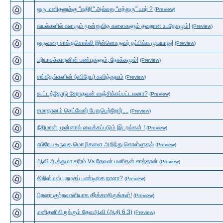
ஒரு மனிதனுக்கு "எதிரி" அல்லது "சத்துரு" யார் ?
(Preview)
வயல்களில் வளரும் மூன்றுவித களைகளும் தவறான உபதேசமும்!
(Preview)
ஒருவரை சாக்குசொல்லி இன்னொருவர் தப்பிக்க முடியாது!
(Preview)
பரியாசக்காரனின் பண்புகளும், நோக்கமும்!
(Preview)
சங்கீதங்களின் (எபிரேய) கவித்துவம்
(Preview)
கூட்டத்தோடு சேராதவன் வஞ்சிக்கப்பட்டவனா?
(Preview)
சமாதானம் செய்வோர் பேறுபெற்றோர்....
(Preview)
நீதிமான் முன்னால் வைக்கப்படும் இடறல்கள் !
(Preview)
எபிரேய உருவக மொழிகளை அறிந்து கொள்ளுதல்
(Preview)
ஆவி ஆத்துமா சரீரம் Vs தேவன் மனிதன் சாத்தான்
(Preview)
கிறிஸ்மஸ் புறமதப் பண்டிகை நாளா?
(Preview)
பிறரை குற்றவாளியாக தீர்க்காதிருங்கள்!
(Preview)
மனிதனிலிருக்கும் தேவஆவி (ஆதி 6.3)
(Preview)