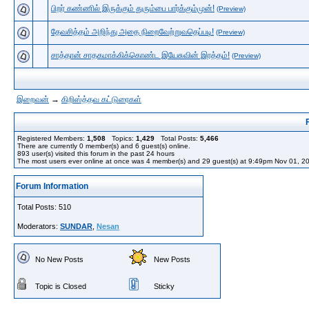
பிறர் கண்ணில் இருக்கும் துரும்பை பார்க்கும்முன்!
(Preview)
தேவசித்தம் அறிந்து அதை நிறைவேற்றுவதெப்படி!
(Preview)
சாத்தான் சாதகமாக்கிக்கொண்ட இயேசுவின் இரத்தம்!
(Preview)
இறைவன்
→
கிறிஸ்த்தவ கட்டுரைகள்
Registered Members:
1,508
Topics:
1,429
Total Posts:
5,466
There are currently
0
member(s) and
6
guest(s) online
.
893
user(s) visited this forum in the past 24 hours
The most users ever online at once was 4 member(s) and 29 guest(s) at 9:49pm Nov 01, 2
Forum Information
Total Posts: 510
Moderators:
SUNDAR
,
Nesan
No New Posts
New Posts
Topic is Closed
Sticky