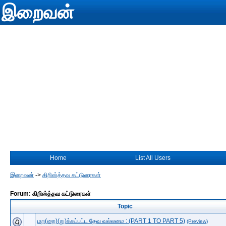
இறைவன்
Home
List All Users
இறைவன்
->
கிறிஸ்த்தவ கட்டுரைகள்
Forum: கிறிஸ்த்தவ கட்டுரைகள்
Topic
மற(றை)(று)க்கப்பட்ட தேவ வல்லமை : (PART 1 TO PART 5)
(Preview)