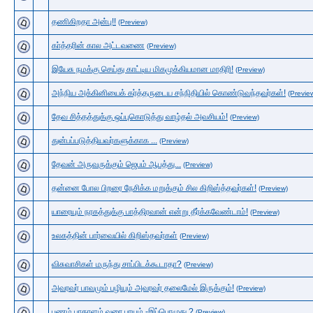
தணிகிறதா அன்பு!!
(Preview)
கா்த்தரின் கால அட்டவணை
(Preview)
இயேசு நமக்கு செய்து காட்டிய மிக‌முக்கியமான மாதிரி!
(Preview)
அந்நிய அக்கினியைக் கர்த்தருடைய சந்நிதியில் கொண்டுவந்தவர்கள்!
(Previe
தேவ சித்தத்துக்கு ஒப்புகொடுத்து வாழ்தல் அவசியம்!
(Preview)
துன்பப்படுத்தியவர்களுக்காக ...
(Preview)
தேவன் அருவருக்கும் ஜெபம் ஆபத்து...
(Preview)
தன்னை போல பிறரை நேசிக்க மறுக்கும் சில கிறிஸ்த்தவர்கள்!
(Preview)
யாரையும் நரகத்துக்கு பாத்திரவான் என்று தீர்க்கவேண்டாம்!
(Preview)
உலகத்தின் பார்வையில் கிறிஸ்தவர்கள்
(Preview)
விசுவாசிகள் மருந்து சாப்பிடக்கூடாதா?
(Preview)
அவரவர் பாவமும் பழியும் அவரவர் தலைமேல் இருக்கும்!
(Preview)
பணம் பாதாளம் வரை பாயும் -இப்பொழுது ?
(Preview)