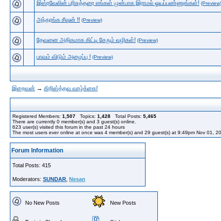
இஸ்ரவேலின் பரிசுத்தரை எங்கள் முன்பாக இராமல் ஓயப்பண்ணுங்கள்!
(Preview
அந்தரங்க சீஷன் !!
(Preview)
தேவனை அதிகமாக கிட்டி சேரும் வழிகள்!
(Preview)
பாவம் விடும் அழைப்பு !
(Preview)
இறைவன்
→
கிறிஸ்த்தவ வாழ்க்கை!
Registered Members:
1,507
Topics:
1,428
Total Posts:
5,465
There are currently
0
member(s) and
3
guest(s) online
.
623
user(s) visited this forum in the past 24 hours
The most users ever online at once was 4 member(s) and 29 guest(s) at 9:49pm Nov 01, 2
Forum Information
Total Posts: 415
Moderators:
SUNDAR
,
Nesan
No New Posts
New Posts