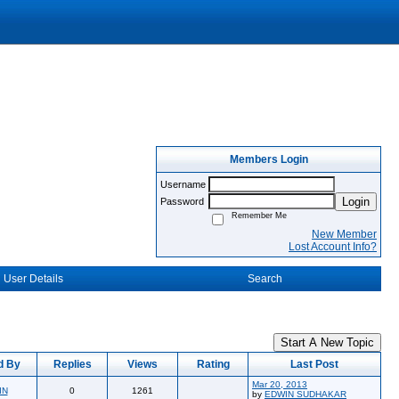
Members Login
Username
Login
Password
Remember Me
New Member
Lost Account Info?
User Details
Search
Start A New Topic
d By
Replies
Views
Rating
Last Post
Mar 20, 2013
IN
0
1261
by
EDWIN SUDHAKAR