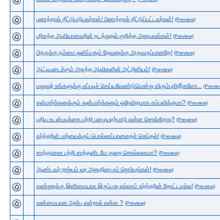
பணத்தால் தீட்டுபடுபவர்கள்/ பிணத்தால் தீட்டுப்பட்டவர்கள்!
(Preview)
பரிசுத்த ஆவியானவரின் நடத்துதல் குறித்த அனுபவங்கள்!
(Preview)
பிறருக்கு நம்மை ஒளிப்பதும் தேவனுக்கு அருவருப்பானதே!
(Preview)
ஆட்டிபடைக்கும் அசுத்த ஆவிகளின் அட்டூளியம்!
(Preview)
மனுஷர் உங்களுக்கு எப்படிச் செய்யவேண்டுமென்று விரும்புகிறீர்களோ...
(Previe
சன்மார்க்கனுக்கும் துன்மார்க்கனும் ஒரேவிதமாக சம்பவிக்குமா?
(Preview)
புதிய உடன்படிக்கை பற்றி பழையஏற்பாடு என்ன சொல்கிறது?
(Preview)
கர்த்தரின் பார்வைக்குப் பொல்லாப்பானதைச் செய்தல்!
(Preview)
சாத்தானை பற்றி சாத்தனிடமே குறை சொல்லலாமா?
(Preview)
ஆண்டவர் ராஜ்யம் வர அனுதினமும் ஜெபியுங்கள்!
(Preview)
கண்ணுக்கு இனிமையாக இருப்பது எல்லாம் கர்த்தரின் தோட்டமல்ல!
(Preview)
உண்மையான அன்பு என்றால் என்ன ?
(Preview)