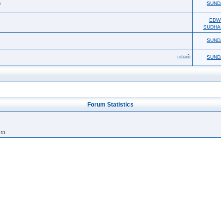
)
SUND
EDW
SUDHA
SUND
பாவம்
SUND
Forum Statistics
011