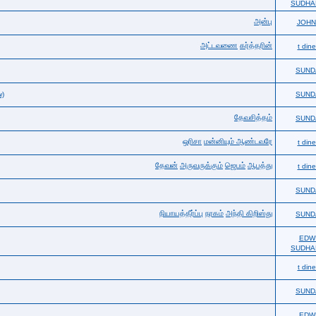
SUDHA
அன்பு
JOHN
அட்டவணை
கர்த்தரின்
t din
SUND
w)
SUND
தேவசித்தம்
SUND
ஒரிசா
மன்னியும் ஆண்டவரே
t din
தேவன்
அருவருக்கும்
ஜெபம்
ஆபத்து
t din
SUND
நியாயத்தீர்ப்பு
நரகம்
அந்தி கிறிஸ்து
SUND
EDW
SUDHA
t din
SUND
EDW