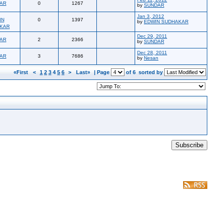
AR
0
1267
by
SUNDAR
Jan 3, 2012
IN
0
1397
by
EDWIN SUDHAKAR
KAR
Dec 29, 2011
AR
2
2366
by
SUNDAR
Dec 28, 2011
AR
3
7686
by
Nesan
«First
<
1
2
3
4
5
6
>
Last»
| Page
of 6
sorted by
Subscribe