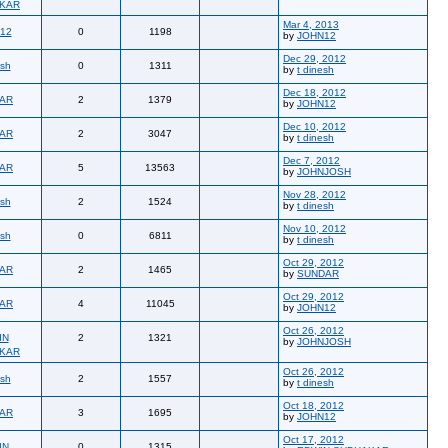
KAR
Mar 4, 2013
12
0
1198
by
JOHN12
Dec 29, 2012
esh
0
1311
by
t dinesh
Dec 18, 2012
AR
2
1379
by
JOHN12
Dec 10, 2012
AR
2
3047
by
t dinesh
Dec 7, 2012
AR
5
13563
by
JOHNJOSH
Nov 28, 2012
esh
2
1524
by
t dinesh
Nov 10, 2012
esh
0
6811
by
t dinesh
Oct 29, 2012
AR
2
1465
by
SUNDAR
Oct 29, 2012
AR
4
11045
by
JOHN12
Oct 26, 2012
IN
2
1321
by
JOHNJOSH
KAR
Oct 26, 2012
esh
2
1557
by
t dinesh
Oct 18, 2012
AR
3
1695
by
JOHN12
Oct 17, 2012
IN
0
1315