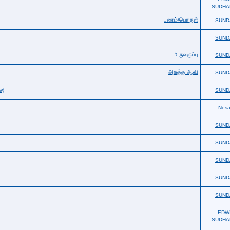
SUDHA
பணம்/பொருள்
SUND
SUND
அருவருப்பு
SUND
அசுத்த ஆவி
SUND
w)
SUND
Nes
SUND
SUND
SUND
SUND
SUND
EDW
SUDHA